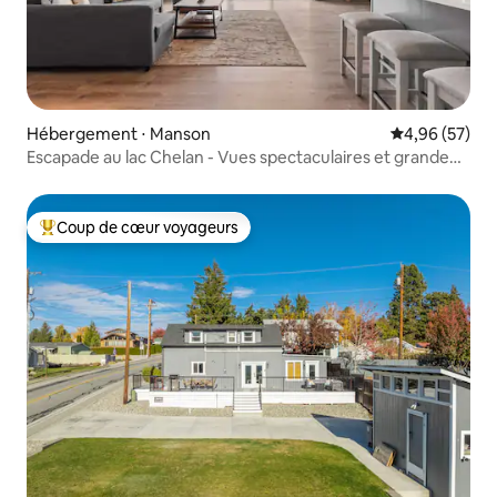
Hébergement ⋅ Manson
Évaluation mo
4,96 (57)
Escapade au lac Chelan - Vues spectaculaires et grande
terrasse
Coup de cœur voyageurs
Coups de cœur voyageurs les plus appréciés