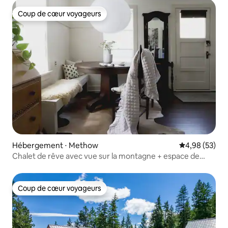
Coup de cœur voyageurs
Coup de cœur voyageurs
Hébergement ⋅ Methow
Évaluation mo
4,98 (53)
Chalet de rêve avec vue sur la montagne + espace de
travail créatif
Coup de cœur voyageurs
Coup de cœur voyageurs