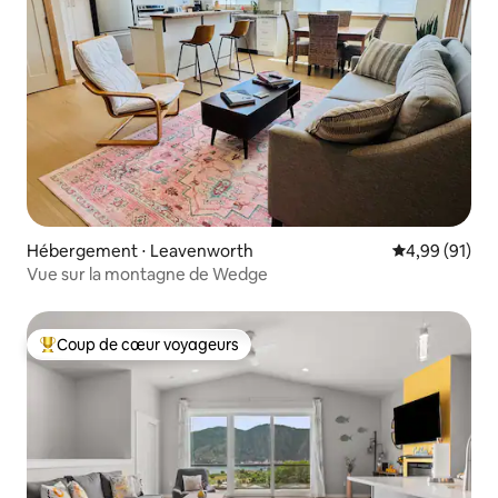
Hébergement ⋅ Leavenworth
Évaluation mo
4,99 (91)
Vue sur la montagne de Wedge
Coup de cœur voyageurs
Coups de cœur voyageurs les plus appréciés