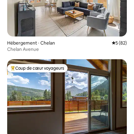
Hébergement ⋅ Chelan
Évaluation
5 (82)
Chelan Avenue
Coup de cœur voyageurs
Coups de cœur voyageurs les plus appréciés