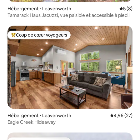
Hébergement ⋅ Leavenworth
Évaluatio
5 (8)
Tamarack Haus Jacuzzi, vue paisible et accessible à pied !
Coup de cœur voyageurs
Coups de cœur voyageurs les plus appréciés
Hébergement ⋅ Leavenworth
Évaluation mo
4,96 (27)
Eagle Creek Hideaway