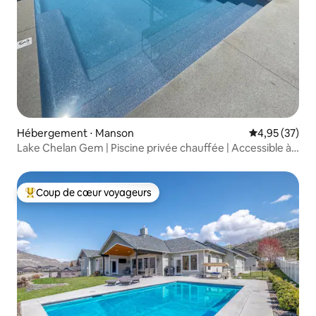
Hébergement ⋅ Manson
Évaluation mo
4,95 (37)
Lake Chelan Gem | Piscine privée chauffée | Accessible à
pied
Coup de cœur voyageurs
Coups de cœur voyageurs les plus appréciés