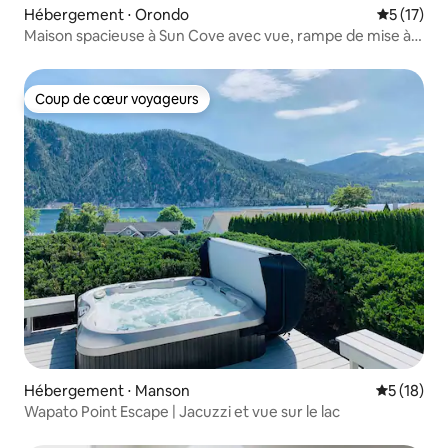
Hébergement ⋅ Orondo
Évaluation
5 (17)
Maison spacieuse à Sun Cove avec vue, rampe de mise à
l'eau, piscine
Coup de cœur voyageurs
Coup de cœur voyageurs
Hébergement ⋅ Manson
Évaluation
5 (18)
Wapato Point Escape | Jacuzzi et vue sur le lac