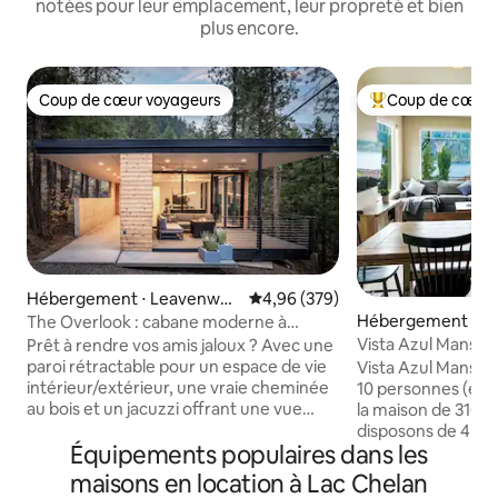
notées pour leur emplacement, leur propreté et bien
plus encore.
Coup de cœur voyageurs
Coup de cœur 
Coup de cœur voyageurs
Coups de cœur vo
Hébergement ⋅ Leavenwor
Évaluation moyenne sur la base 
4,96 (379)
th
Hébergement ⋅ M
The Overlook : cabane moderne à
Leavenworth
Vista Azul Manson
Prêt à rendre vos amis jaloux ? Avec une
paroi rétractable pour un espace de vie
Vista Azul Manson 
intérieur/extérieur, une vraie cheminée
10 personnes (enfa
au bois et un jacuzzi offrant une vue
la maison de 3100 
incroyable sur la rivière, ce chalet
disposons de 4 ch
Équipements populaires dans les
moderne à flanc de falaise au-dessus de
lit pour bébé et d
la rivière Wenatchee et au cœur de
size supplémentair
maisons en location à Lac Chelan
Leavenworth (à seulement 2 minutes en
familiale du 2e éta