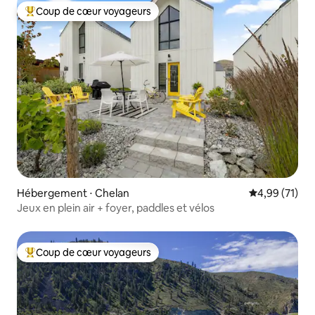
Coup de cœur voyageurs
Coups de cœur voyageurs les plus appréciés
Hébergement ⋅ Chelan
Évaluation mo
4,99 (71)
Jeux en plein air + foyer, paddles et vélos
Coup de cœur voyageurs
Coups de cœur voyageurs les plus appréciés