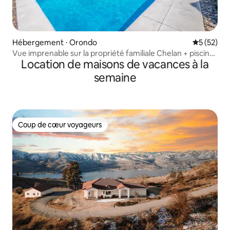
Hébergement ⋅ Orondo
Évaluation
5 (52)
Vue imprenable sur la propriété familiale Chelan + piscine
Location de maisons de vacances à la
privée
semaine
Coup de cœur voyageurs
Coup de cœur voyageurs