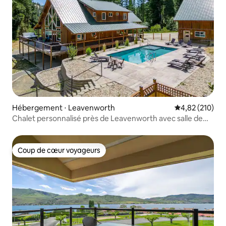
Hébergement ⋅ Leavenworth
Évaluation moy
4,82 (210)
Chalet personnalisé près de Leavenworth avec salle de
jeux
Coup de cœur voyageurs
Coup de cœur voyageurs