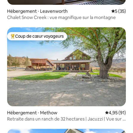
Hébergement ⋅ Leavenworth
Évaluation
5 (35)
Chalet Snow Creek : vue magnifique sur la montagne
Coup de cœur voyageurs
Coups de cœur voyageurs les plus appréciés
Hébergement ⋅ Methow
Évaluation mo
4,95 (91)
Retraite dans un ranch de 32 hectares | Jacuzzi | Vue sur la
vallée