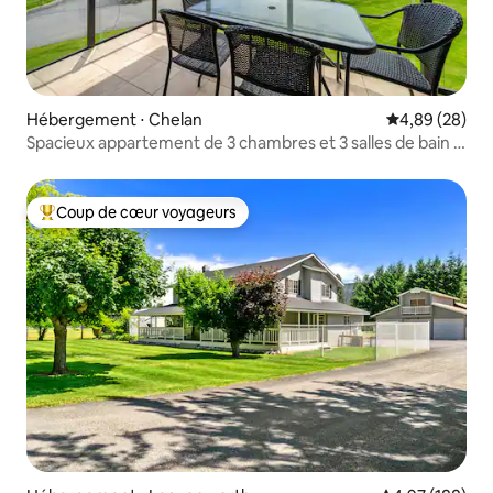
Hébergement ⋅ Chelan
Évaluation mo
4,89 (28)
Spacieux appartement de 3 chambres et 3 salles de bain -
Rives du lac Chelan
Coup de cœur voyageurs
Coups de cœur voyageurs les plus appréciés