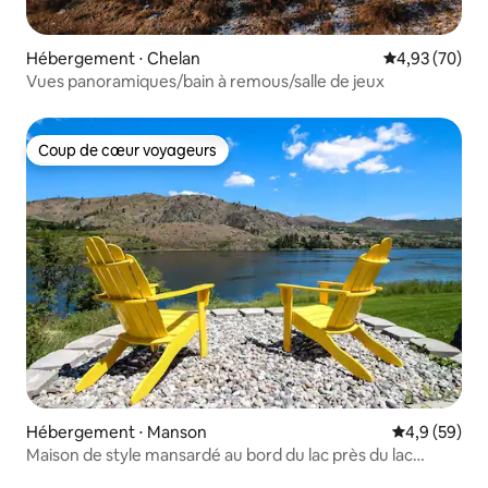
Hébergement ⋅ Chelan
Évaluation mo
4,93 (70)
Vues panoramiques/bain à remous/salle de jeux
Coup de cœur voyageurs
Coup de cœur voyageurs
Hébergement ⋅ Manson
Évaluation m
4,9 (59)
Maison de style mansardé au bord du lac près du lac
Chelan avec quai