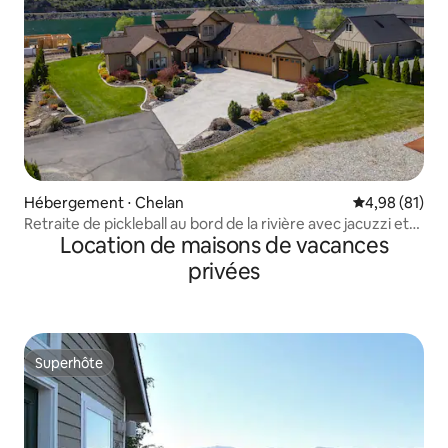
Hébergement ⋅ Chelan
Évaluation mo
4,98 (81)
Retraite de pickleball au bord de la rivière avec jacuzzi et
Location de maisons de vacances
ponton
privées
Superhôte
Superhôte