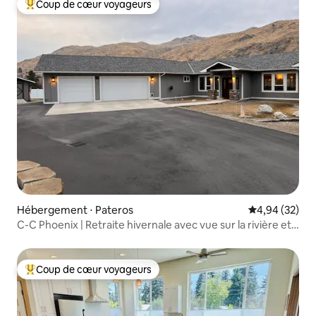
Coup de cœur voyageurs
Coups de cœur voyageurs les plus appréciés
Hébergement ⋅ Pateros
Évaluation mo
4,94 (32)
C-C Phoenix | Retraite hivernale avec vue sur la rivière et
la montagne
Coup de cœur voyageurs
Coups de cœur voyageurs les plus appréciés