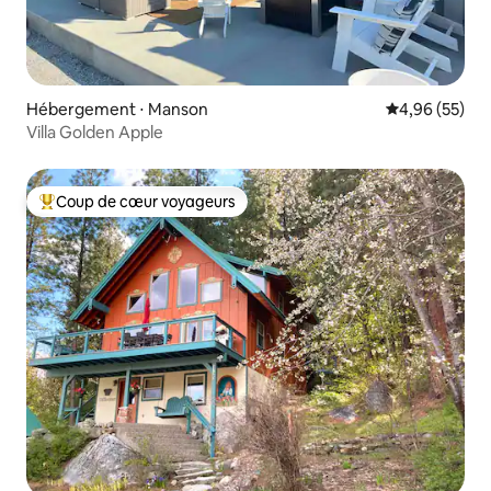
Hébergement ⋅ Manson
Évaluation mo
4,96 (55)
Villa Golden Apple
Coup de cœur voyageurs
Coups de cœur voyageurs les plus appréciés