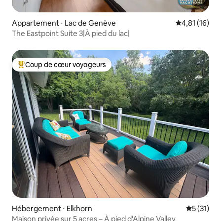
Appartement ⋅ Lac de Genève
Évaluation mo
4,81 (16)
The Eastpoint Suite 3|À pied du lac|
Coup de cœur voyageurs
Coups de cœur voyageurs les plus appréciés
Hébergement ⋅ Elkhorn
Évaluation
5 (31)
Maison privée sur 5 acres – À pied d'Alpine Valley