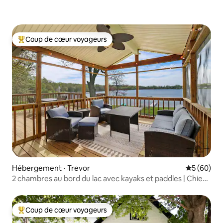
Coup de cœur voyageurs
Coups de cœur voyageurs les plus appréciés
Hébergement ⋅ Trevor
Évaluation
5 (60)
2 chambres au bord du lac avec kayaks et paddles | Chiens
acceptés
Coup de cœur voyageurs
Coups de cœur voyageurs les plus appréciés