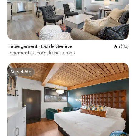
Hébergement ⋅ Lac de Genève
Évaluation
5 (33)
Logement au bord du lac Léman
Superhôte
Superhôte