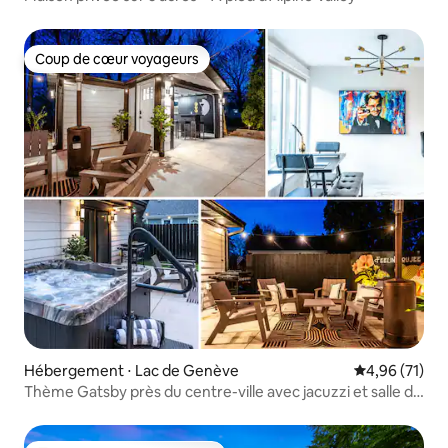
Coup de cœur voyageurs
Coup de cœur voyageurs
Hébergement ⋅ Lac de Genève
Évaluation mo
4,96 (71)
Thème Gatsby près du centre-ville avec jacuzzi et salle de
jeux