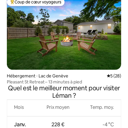
Coup de cœur voyageurs
Coups de cœur voyageurs les plus appréciés
Hébergement ⋅ Lac de Genève
Évaluation
5 (28)
Pleasant St Retreat – 13 minutes à pied
Quel est le meilleur moment pour visiter
Léman ?
Mois
Prix moyen
Temp. moy.
Janv.
228 €
-4 °C