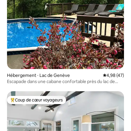
Hébergement ⋅ Lac de Genève
Évaluation mo
4,98 (47)
Escapade dans une cabane confortable près du lac de
Côme et du lac Léman
Coup de cœur voyageurs
Coups de cœur voyageurs les plus appréciés