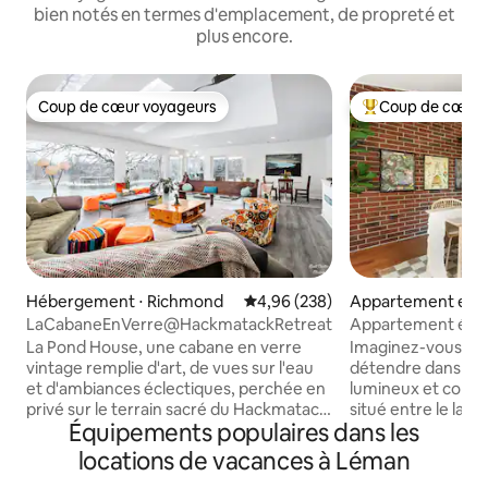
bien notés en termes d'emplacement, de propreté et
plus encore.
Coup de cœur voyageurs
Coup de cœur 
Coup de cœur voyageurs
Coups de cœur vo
Hébergement ⋅ Richmond
Évaluation moyenne sur la base 
4,96 (238)
Appartement en r
Lac de Genève
LaCabaneEnVerre@HackmatackRetreat
Appartement éléga
Léman
La Pond House, une cabane en verre
Imaginez-vous en 
vintage remplie d'art, de vues sur l'eau
détendre dans un
et d'ambiances éclectiques, perchée en
lumineux et confo
privé sur le terrain sacré du Hackmatack
situé entre le lac 
Équipements populaires dans les
Retreat Center. Prairie indigène, rivière
Côme. Déposez vo
lente et sinueuse, deux étangs, des
dans le lit king s
locations de vacances à Léman
chênes de plus de 200 ans et un grand
ou détendez-vous 