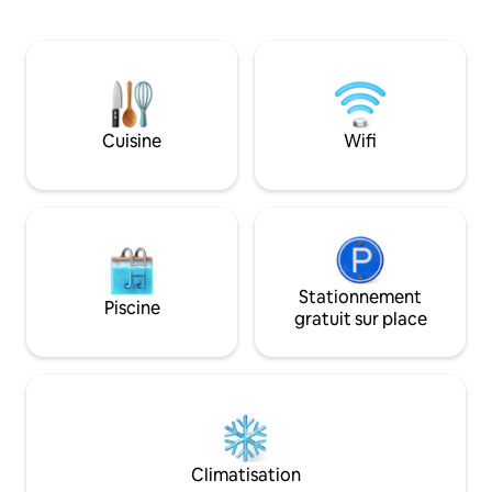
ciel. D'innombrables endroits pour se
(avec lit gigogne 
blottir, se rassembler, se concentrer :
que les enfants ré
des coins et recoins à l'intérieur et à
fauteuils-lits jume
l'extérieur. Nous proposons un « temps
confortable. Prépa
de pause pour le temps de vivre » au
dans la cuisine é
milieu de ce monde bruyant. À quelques
jusqu'au lac, aux p
minutes de 2 petites villes, toutes
faites de la luge j
Cuisine
Wifi
commodités, nous sommes tous au
pendant l'hiver. R
sujet de la paix et de la facilité - laissez-
soleil depuis le ba
nous personnaliser votre expérience !
film sur la smart 
parfaite !
Stationnement
Piscine
gratuit sur place
Climatisation