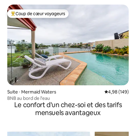
Coup de cœur voyageurs
Coups de cœur voyageurs les plus appréciés
Suite ⋅ Mermaid Waters
Évaluation moy
4,98 (149)
BNB au bord de l'eau
Le confort d'un chez-soi et des tarifs
mensuels avantageux