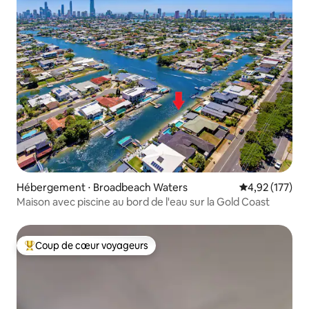
Hébergement ⋅ Broadbeach Waters
Évaluation moy
4,92 (177)
Maison avec piscine au bord de l'eau sur la Gold Coast
Coup de cœur voyageurs
Coups de cœur voyageurs les plus appréciés