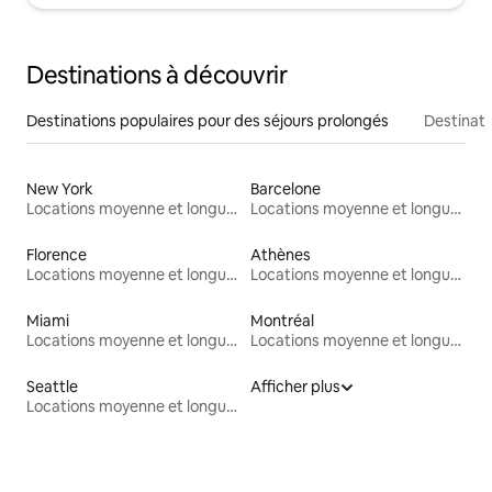
Destinations à découvrir
Destinations populaires pour des séjours prolongés
Destinati
New York
Barcelone
Locations moyenne et longue durée
Locations moyenne et longue durée
Florence
Athènes
Locations moyenne et longue durée
Locations moyenne et longue durée
Miami
Montréal
Locations moyenne et longue durée
Locations moyenne et longue durée
Seattle
Afficher plus
Locations moyenne et longue durée