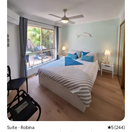
Suite ⋅ Robina
Évaluation 
5 (244)