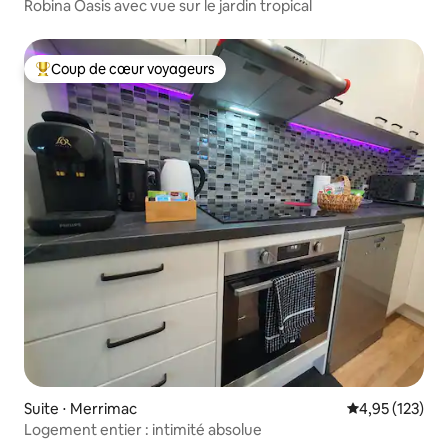
Robina Oasis avec vue sur le jardin tropical
Coup de cœur voyageurs
Coups de cœur voyageurs les plus appréciés
Suite ⋅ Merrimac
Évaluation moy
4,95 (123)
Logement entier : intimité absolue