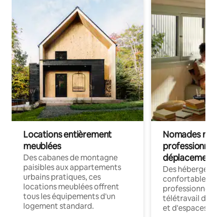
Locations entièrement
Nomades num
meublées
professionnel
déplacement
Des cabanes de montagne
paisibles aux appartements
Des hébergem
urbains pratiques, ces
confortables p
locations meublées offrent
professionnels
tous les équipements d'un
télétravail dis
logement standard.
et d'espaces de