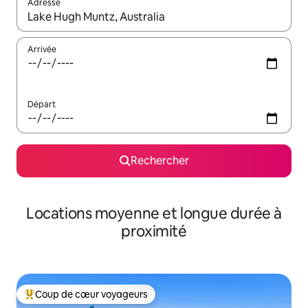
Adresse
Lorsque les résultats s'affichent, utilisez les flèches vers le hau
Arrivée
Départ
Rechercher
Locations moyenne et longue durée à
proximité
Coup de cœur voyageurs
Coups de cœur voyageurs les plus appréciés