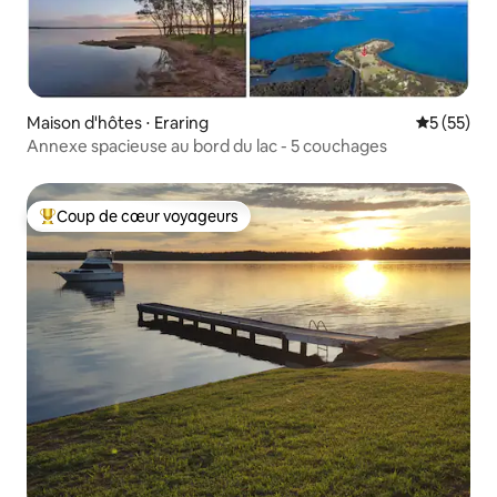
Maison d'hôtes ⋅ Eraring
Évaluation
5 (55)
Annexe spacieuse au bord du lac - 5 couchages
Coup de cœur voyageurs
Coups de cœur voyageurs les plus appréciés