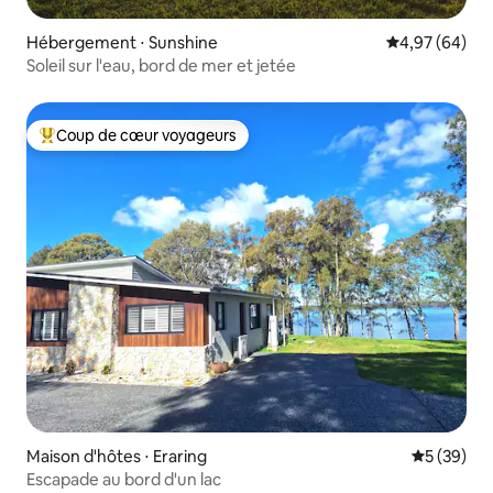
Hébergement ⋅ Sunshine
Évaluation mo
4,97 (64)
Soleil sur l'eau, bord de mer et jetée
Coup de cœur voyageurs
Coups de cœur voyageurs les plus appréciés
Maison d'hôtes ⋅ Eraring
Évaluation
5 (39)
Escapade au bord d'un lac