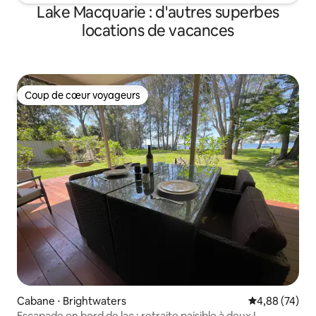
Lake Macquarie : d'autres superbes
locations de vacances
Coup de cœur voyageurs
Coup de cœur voyageurs
Cabane ⋅ Brightwaters
Évaluation mo
4,88 (74)
Escapade en bord de lac : retraite paisible à deux !