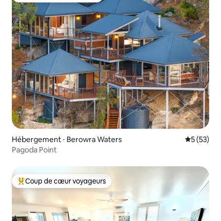
Hébergement ⋅ Berowra Waters
Évaluation
5 (53)
Pagoda Point
Coup de cœur voyageurs
Coups de cœur voyageurs les plus appréciés