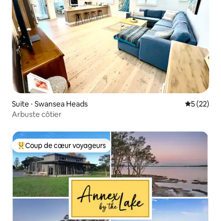
Suite ⋅ Swansea Heads
Évaluation
5 (22)
Arbuste côtier
Coup de cœur voyageurs
Coups de cœur voyageurs les plus appréciés