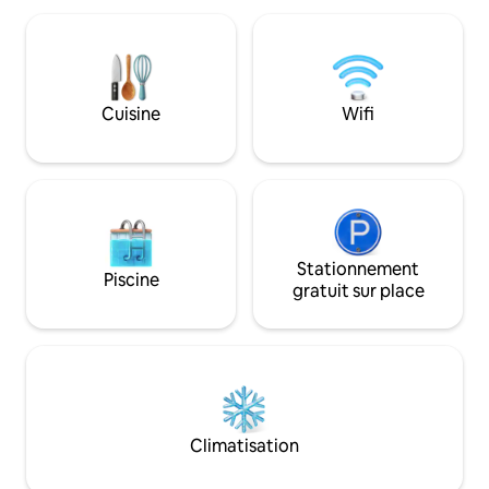
approchez-vous. Luxe privé avec bain
imposants autour 
extérieur, foyer et éclairage
crépitant. Vivez à fond dans cette tiny
romantique. Explorez la ferme et les
house hors réseau
sentiers de randonnée Œufs frais, pain
marche des boutiq
au levain croustillant et garde-manger
Explorez la ferme e
Cuisine
Wifi
approvisionné Lit double confortable,
pédestres Œufs frais et pain au levain
chauffage et climatisation Promenez-
croustillant Réservez maintenant ! 20 %
vous jusqu'au café et aux commerces à
de réduction pour 
proximité Réserver MAINTENANT !
Stationnement
Piscine
gratuit sur place
Climatisation