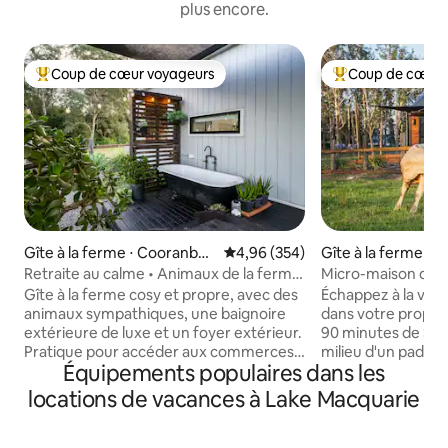
plus encore.
Coup de cœur voyageurs
Coup de cœur 
Coups de cœur voyageurs les plus appréciés
Coups de cœur vo
Gîte à la ferme ⋅ Cooranbon
Évaluation moyenne sur la base 
4,96 (354)
Gîte à la ferme ⋅
g
g
Retraite au calme • Animaux de la ferme
Micro-maison de l
• Bain extérieur au coin du feu
ferme • Bain extér
Gîte à la ferme cosy et propre, avec des
Échappez à la vie 
animaux sympathiques, une baignoire
dans votre propre 
extérieure de luxe et un foyer extérieur.
90 minutes de Sydney. Réveillez
Pratique pour accéder aux commerces
milieu d'un paddoc
Équipements populaires dans les
et aux cafés. À 90 minutes de Sydney. À
de 300 acres. Caressez et nourrissez les
45 minutes de l'aéroport de Newcastle.
bébés chèvres, les
locations de vacances à Lake Macquarie
Réveillez-vous avec des vaches, des
les chevaux. Déte
chèvres, des poulets, des chevaux et
bain de pierre ext
des wallabies. Caressez, nourrissez et
le coucher de solei