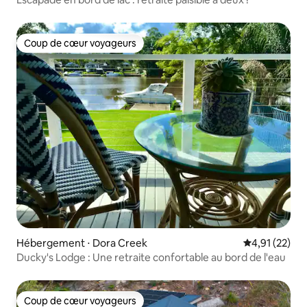
Coup de cœur voyageurs
Coup de cœur voyageurs
Hébergement ⋅ Dora Creek
Évaluation mo
4,91 (22)
Ducky's Lodge : Une retraite confortable au bord de l'eau
Coup de cœur voyageurs
Coup de cœur voyageurs