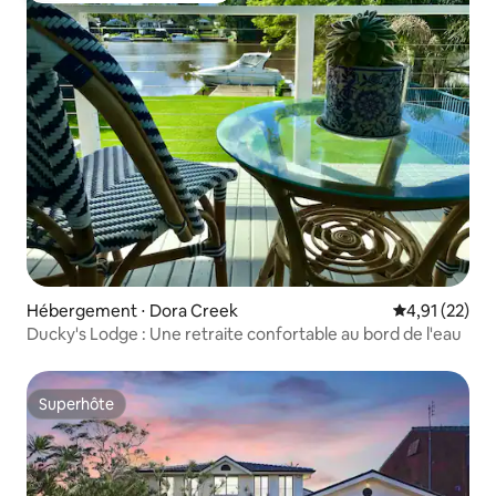
Hébergement ⋅ Dora Creek
Évaluation mo
4,91 (22)
Ducky's Lodge : Une retraite confortable au bord de l'eau
Superhôte
Superhôte