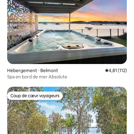
Hébergement ⋅ Belmont
Évaluation mo
4,81 (112)
Spa en bord de mer Absolute
Coup de cœur voyageurs
Coup de cœur voyageurs