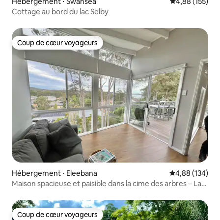
Hébergement ⋅ Swansea
Évaluation moy
4,88 (155)
Cottage au bord du lac Selby
Coup de cœur voyageurs
Coup de cœur voyageurs
Hébergement ⋅ Eleebana
Évaluation moy
4,88 (134)
Maison spacieuse et paisible dans la cime des arbres – Lac
et brousse
Coup de cœur voyageurs
Coup de cœur voyageurs