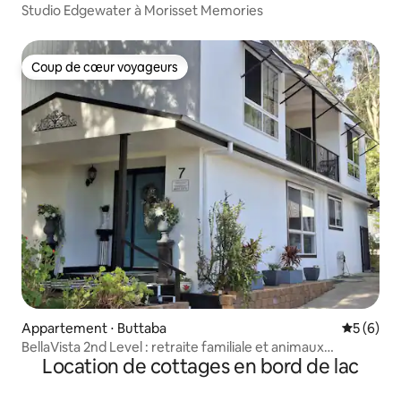
Studio Edgewater à Morisset Memories
Coup de cœur voyageurs
Coup de cœur voyageurs
Appartement ⋅ Buttaba
Évaluatio
5 (6)
BellaVista 2nd Level : retraite familiale et animaux
Location de cottages en bord de lac
acceptés