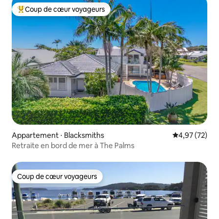
Coup de cœur voyageurs
Coups de cœur voyageurs les plus appréciés
Appartement ⋅ Blacksmiths
Évaluation mo
4,97 (72)
Retraite en bord de mer à The Palms
Coup de cœur voyageurs
Coup de cœur voyageurs