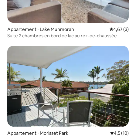
Appartement ⋅ Lake Munmorah
Évaluation m
4,67 (3)
Suite 2 chambres en bord de lac au rez-de-chaussée
uniquement | Capacité d'hébergement de 10 personnes
Appartement ⋅ Morisset Park
Évaluation m
4,5 (10)