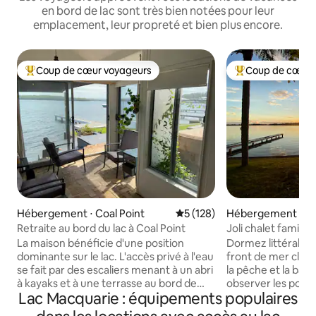
en bord de lac sont très bien notées pour leur
emplacement, leur propreté et bien plus encore.
Coup de cœur voyageurs
Coup de cœur 
Coups de cœur voyageurs les plus appréciés
Coups de cœur vo
Hébergement ⋅ Coal Point
Évaluation moyenne sur la ba
5 (128)
Hébergement ⋅ Co
Retraite au bord du lac à Coal Point
Joli chalet familia
bord de mer !
La maison bénéficie d'une position
Dormez littéralem
dominante sur le lac. L'accès privé à l'eau
front de mer clair 
se fait par des escaliers menant à un abri
la pêche et la bai
à kayaks et à une terrasse au bord de
observer les poiss
Lac Macquarie : équipements populaires
l'eau (pas d'accès aux pontons des
ballasts de grès d
voisins). Ou détendez-vous sur la
tout en mangeant d