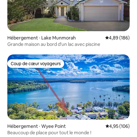
Hébergement ⋅ Lake Munmorah
Évaluation moy
4,89 (186)
Grande maison au bord d'un lac avec piscine
Coup de cœur voyageurs
Coup de cœur voyageurs
Hébergement ⋅ Wyee Point
Évaluation moy
4,95 (106)
Beaucoup de place pour tout le monde !