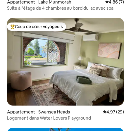
Appartement ⋅ Lake Munmorah
Évaluation m
4,86 (7)
Suite à l'étage de 4 chambres au bord du lac avec spa
Coup de cœur voyageurs
Coups de cœur voyageurs les plus appréciés
Appartement ⋅ Swansea Heads
Évaluation mo
4,97 (29)
Logement dans Water Lovers Playground