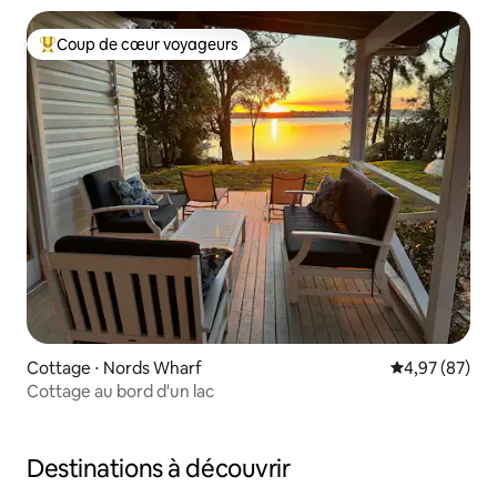
Coup de cœur voyageurs
Coups de cœur voyageurs les plus appréciés
Cottage ⋅ Nords Wharf
Évaluation mo
4,97 (87)
Cottage au bord d'un lac
Destinations à découvrir