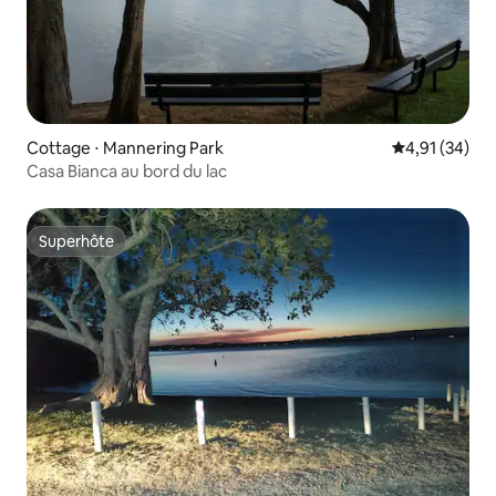
Cottage ⋅ Mannering Park
Évaluation mo
4,91 (34)
Casa Bianca au bord du lac
Superhôte
Superhôte