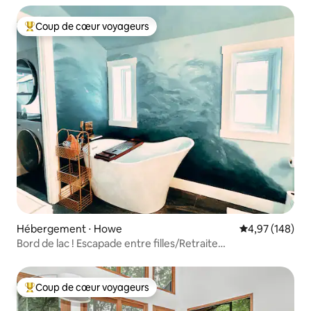
Coup de cœur voyageurs
Coups de cœur voyageurs les plus appréciés
Hébergement ⋅ Howe
Évaluation moy
4,97 (148)
Bord de lac ! Escapade entre filles/Retraite
romantique/Booktok
Coup de cœur voyageurs
Coups de cœur voyageurs les plus appréciés