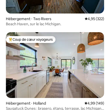
Hébergement ⋅ Two Rivers
Évaluation moy
4,95 (322)
Beach Haven, sur le lac Michigan.
Coup de cœur voyageurs
Coups de cœur voyageurs les plus appréciés
Hébergement ⋅ Holland
Évaluation moy
4,99 (149)
Saugatuck Dunes : brasero, étang, terrasse, lac Michigan,