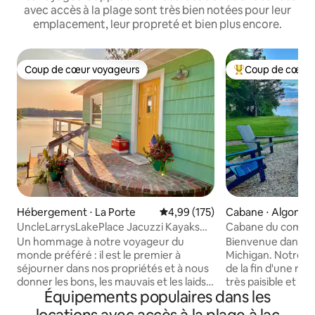
avec accès à la plage sont très bien notées pour leur
emplacement, leur propreté et bien plus encore.
Coup de cœur voyageurs
Coup de cœur 
Coup de cœur voyageurs
Coups de cœur vo
Hébergement ⋅ La Porte
Évaluation moyenne sur la base 
4,99 (175)
Cabane ⋅ Algoma
UncleLarrysLakePlace Jacuzzi Kayaks
Cabane du comté d
PingPong
Michigan | Pas de 
Un hommage à notre voyageur du
Bienvenue dans no
monde préféré : il est le premier à
Michigan. Notre c
séjourner dans nos propriétés et à nous
de la fin d'une rou
donner les bons, les mauvais et les laids
très paisible et calme. Au bou
Équipements populaires dans les
commentaires afin que nous puissions
route se trouve un
affiner l'expérience ultime pour VOUS.
comté. Le chalet peut accueillir jusqu'à