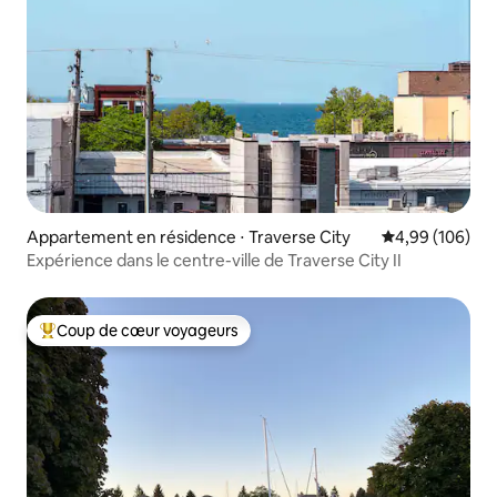
Appartement en résidence ⋅ Traverse City
Évaluation moy
4,99 (106)
Expérience dans le centre-ville de Traverse City II
Coup de cœur voyageurs
Coups de cœur voyageurs les plus appréciés