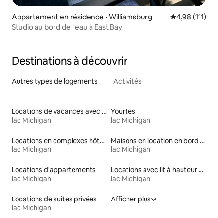
Appartement en résidence ⋅ Williamsburg
Évaluation moy
4,98 (111)
Studio au bord de l'eau à East Bay
Destinations à découvrir
Autres types de logements
Activités
Locations de vacances avec piscine
Yourtes
lac Michigan
lac Michigan
Locations en complexes hôteliers
Maisons en location en bord de mer
lac Michigan
lac Michigan
Locations d'appartements
Locations avec lit à hauteur adaptée
lac Michigan
lac Michigan
Locations de suites privées
Afficher plus
lac Michigan