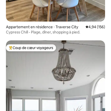
Appartement en résidence ⋅ Traverse City
Évaluation moy
4,94 (156)
Cypress Chill - Plage, dîner, shopping à pied.
Coup de cœur voyageurs
Coups de cœur voyageurs les plus appréciés