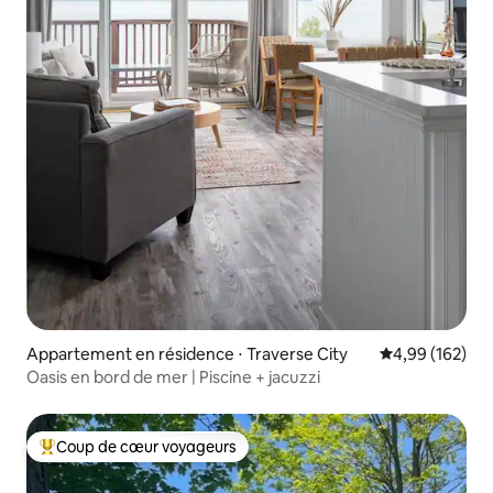
Appartement en résidence ⋅ Traverse City
Évaluation moy
4,99 (162)
Oasis en bord de mer | Piscine + jacuzzi
Coup de cœur voyageurs
Coups de cœur voyageurs les plus appréciés