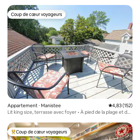
Coup de cœur voyageurs
Coup de cœur voyageurs
Appartement ⋅ Manistee
Évaluation moy
4,83 (152)
Lit king size, terrasse avec foyer • À pied de la plage et du
centre-ville
Coup de cœur voyageurs
Coups de cœur voyageurs les plus appréciés