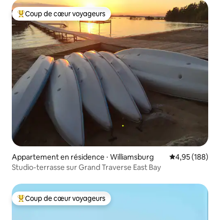
Coup de cœur voyageurs
Coups de cœur voyageurs les plus appréciés
Appartement en résidence ⋅ Williamsburg
Évaluation moy
4,95 (188)
Studio-terrasse sur Grand Traverse East Bay
Coup de cœur voyageurs
Coups de cœur voyageurs les plus appréciés