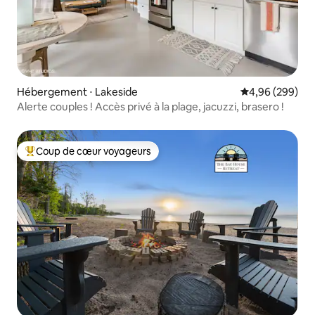
Hébergement ⋅ Lakeside
Évaluation moy
4,96 (299)
Alerte couples ! Accès privé à la plage, jacuzzi, brasero !
Coup de cœur voyageurs
Coups de cœur voyageurs les plus appréciés