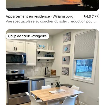
Appartement en résidence ⋅ Williamsburg
Évaluation mo
4,9 (177)
Vue spectaculaire au coucher du soleil : réduction pour
réservation anticipée !
Coup de cœur voyageurs
Coup de cœur voyageurs