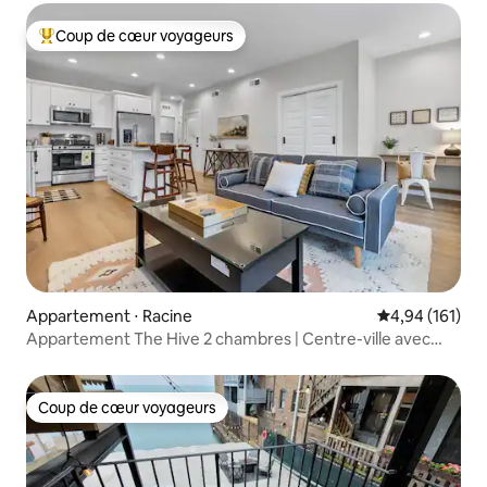
Coup de cœur voyageurs
Coups de cœur voyageurs les plus appréciés
Appartement ⋅ Racine
Évaluation moy
4,94 (161)
Appartement The Hive 2 chambres | Centre-ville avec
place de parking
Coup de cœur voyageurs
Coup de cœur voyageurs