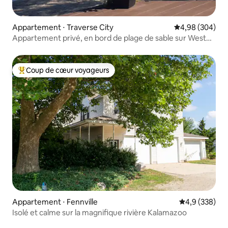
Appartement ⋅ Traverse City
Évaluation moy
4,98 (304)
Appartement privé, en bord de plage de sable sur West
Bay TC
Coup de cœur voyageurs
Coups de cœur voyageurs les plus appréciés
Appartement ⋅ Fennville
Évaluation mo
4,9 (338)
Isolé et calme sur la magnifique rivière Kalamazoo