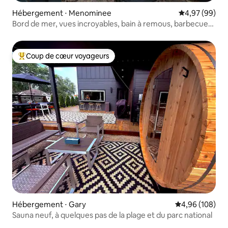
Hébergement ⋅ Menominee
Évaluation mo
4,97 (99)
Bord de mer, vues incroyables, bain à remous, barbecue
et jeux
Coup de cœur voyageurs
Coups de cœur voyageurs les plus appréciés
Hébergement ⋅ Gary
Évaluation moy
4,96 (108)
Sauna neuf, à quelques pas de la plage et du parc national