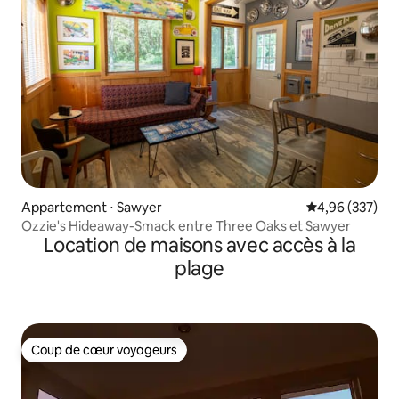
Appartement ⋅ Sawyer
Évaluation moy
4,96 (337)
Ozzie's Hideaway-Smack entre Three Oaks et Sawyer
Location de maisons avec accès à la
plage
Coup de cœur voyageurs
Coup de cœur voyageurs