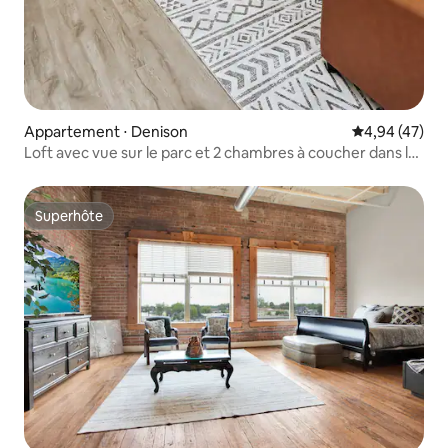
Appartement ⋅ Denison
Évaluation mo
4,94 (47)
Loft avec vue sur le parc et 2 chambres à coucher dans le
quartier de Katy Depot à Denison
Superhôte
Superhôte