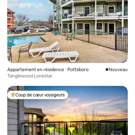
Appartement en résidence ⋅ Pottsboro
Nouvel hébe
Nouveau
Tanglewood Lonestar
Coup de cœur voyageurs
Coups de cœur voyageurs les plus appréciés