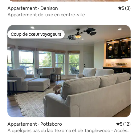
Appartement ⋅ Denison
Évaluatio
5 (3)
Appartement de luxe en centre-ville
Coup de cœur voyageurs
Coup de cœur voyageurs
Appartement ⋅ Pottsboro
Évaluation
5 (12)
À quelques pas du lac Texoma et de Tanglewood - Accès
inclus