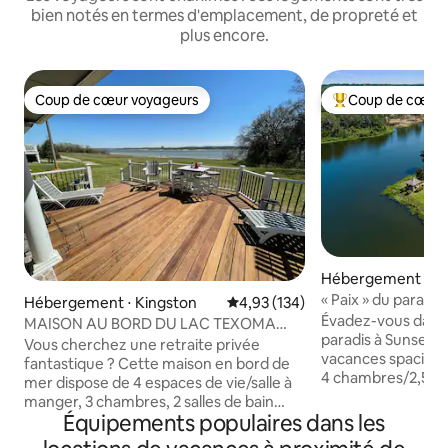
bien notés en termes d'emplacement, de propreté et
plus encore.
Coup de cœur voyageurs
Coup de cœur 
Coup de cœur voyageurs
Coups de cœur vo
Hébergement ⋅ M
« Paix » du paradis
Hébergement ⋅ Kingston
Évaluation moyenne sur la base 
4,93 (134)
pêche. 4Bd2.5B
Évadez-vous dans 
MAISON AU BORD DU LAC TEXOMA
paradis à Sunset P
3 CHAMBRES, 2 SALLES DE BAINS,
Vous cherchez une retraite privée
vacances spacieu
9 COUCHAGES ! 🐟
fantastique ? Cette maison en bord de
4 chambres/2,5 sal
mer dispose de 4 espaces de vie/salle à
d’un lac (lac privé
manger, 3 chambres, 2 salles de bain
lac Texoma) dispo
Équipements populaires dans les
complètes et peut accueillir 9 personnes
ponton de pêche, d
(à l'exclusion des canapés). À quelques