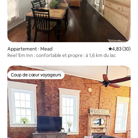
Appartement ⋅ Mead
Évaluation mo
4,83 (30)
Reel 'Em Inn : confortable et propre : à 1,6 km du lac
Coup de cœur voyageurs
Coup de cœur voyageurs