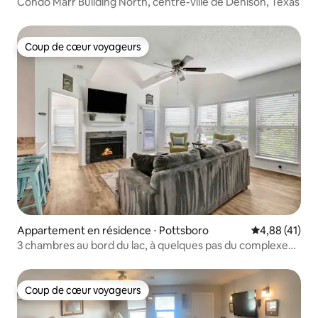
Condo Marr Building North, centre-ville de Denison, Texas
Coup de cœur voyageurs
Coup de cœur voyageurs
Appartement en résidence ⋅ Pottsboro
Évaluation mo
4,88 (41)
3 chambres au bord du lac, à quelques pas du complexe
hôtelier et de la marina
Coup de cœur voyageurs
Coup de cœur voyageurs