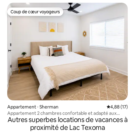
Coup de cœur voyageurs
Coup de cœur voyageurs
Appartement ⋅ Sherman
Évaluation mo
4,88 (17)
Appartement 2 chambres confortable et adapté aux
Autres superbes locations de vacances à
professionnels + salle de sport, piscine et laverie
proximité de Lac Texoma