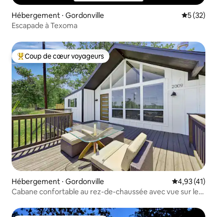
Hébergement ⋅ Gordonville
Évaluation
5 (32)
Escapade à Texoma
Coup de cœur voyageurs
Coups de cœur voyageurs les plus appréciés
Hébergement ⋅ Gordonville
Évaluation mo
4,93 (41)
Cabane confortable au rez-de-chaussée avec vue sur le
lac