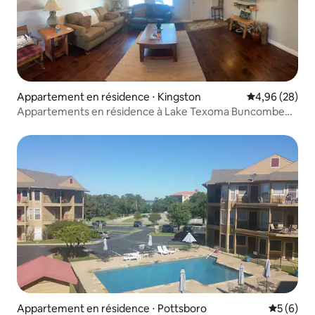
Appartement en résidence ⋅ Kingston
Évaluation mo
4,96 (28)
Appartements en résidence à Lake Texoma Buncombe
Creek
Appartement en résidence ⋅ Pottsboro
Évaluatio
5 (6)