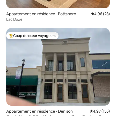
Appartement en résidence ⋅ Pottsboro
Évaluation mo
4,96 (23)
Lac Daze
Coup de cœur voyageurs
Coups de cœur voyageurs les plus appréciés
Appartement en résidence ⋅ Denison
Évaluation moy
4,97 (155)