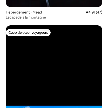
Hébergement ⋅ Mead
Évaluation mo
4,91 (47)
Escapade à la montagne
Coup de cœur voyageurs
Coup de cœur voyageurs