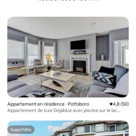
Appartement en résidence ⋅ Pottsboro
Évaluation m
4,8 (50)
Appartement de luxe Dejablue avec piscine sur le lac
Texoma
Superhôte
Superhôte