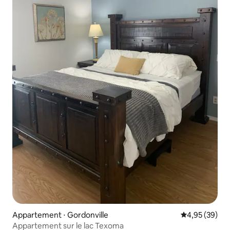
Appartement ⋅ Gordonville
Évaluation mo
4,95 (39)
Appartement sur le lac Texoma