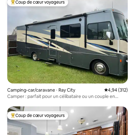
Coup de cœur voyageurs
Coups de cœur voyageurs les plus appréciés
Camping-car/caravane ⋅ Ray City
Évaluation moy
4,94 (312)
Camper : parfait pour un célibataire ou un couple en
voyage
Coup de cœur voyageurs
Coups de cœur voyageurs les plus appréciés