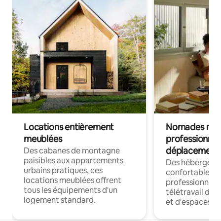
Locations entièrement
Nomades num
meublées
professionnel
déplacement
Des cabanes de montagne
paisibles aux appartements
Des hébergem
urbains pratiques, ces
confortables p
locations meublées offrent
professionnels
tous les équipements d'un
télétravail dis
logement standard.
et d'espaces de