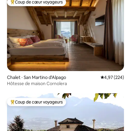
Coup de cœur voyageurs
Coups de cœur voyageurs les plus appréciés
Chalet ⋅ San Martino d'Alpago
Évaluation moy
4,97 (224)
Hôtesse de maison Cornolera
Coup de cœur voyageurs
Coups de cœur voyageurs les plus appréciés