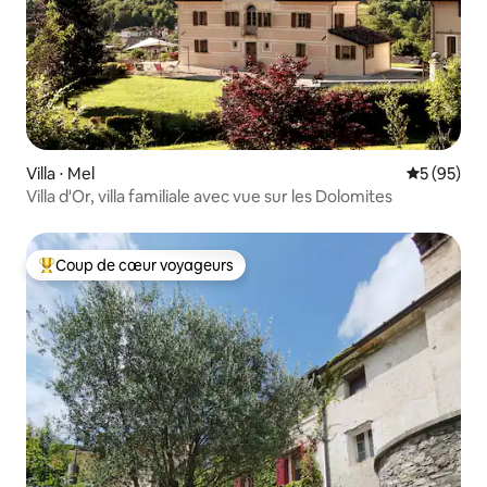
Villa ⋅ Mel
Évaluation
5 (95)
Villa d'Or, villa familiale avec vue sur les Dolomites
Coup de cœur voyageurs
Coups de cœur voyageurs les plus appréciés