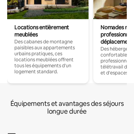
Locations entièrement
Nomades num
meublées
professionnel
déplacement
Des cabanes de montagne
paisibles aux appartements
Des hébergem
urbains pratiques, ces
confortables p
locations meublées offrent
professionnels
tous les équipements d'un
télétravail dis
logement standard.
et d'espaces de
Équipements et avantages des séjours
longue durée