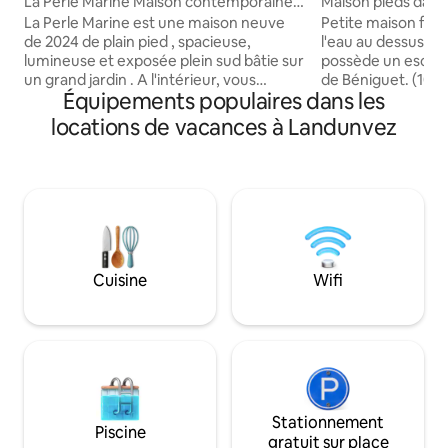
La Perle Marine Maison contemporaine
Maison pieds dans 
et spacieuse
La Perle Marine est une maison neuve
Petite maison famil
de 2024 de plain pied , spacieuse,
l'eau au dessus de l'
lumineuse et exposée plein sud bâtie sur
possède un escalie
un grand jardin . A l'intérieur, vous
de Béniguet. (100
Équipements populaires dans les
disposerez d'une cuisine toute équipée,
Toutes les pièces 
ouverte sur un salon/séjour, d'une salle
imprenable sur la ri
locations de vacances à Landunvez
de bain , buanderie et d un toilette
Garo et le site de 
indépendant avec lave main. Une
Marguerite. Intérieur chaleureux. Un
première chambre avec un lit de
poêle à granulés p
160/200. Une deuxième chambre avec
pendant l'hiver bre
un lit de 140/190 . Une troisième
2 sdb, 1 cuisine, 2
chambre avec deux lits simples 90/190.
et 1 "dortoir"), 1 s
A l extérieur,une terrasse avec salon,
pour un couple
transats.
Cuisine
Wifi
Stationnement
Piscine
gratuit sur place