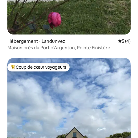
Hébergement ⋅ Landunvez
Évaluatio
5 (4)
Maison près du Port d'Argenton, Pointe Finistère
Coup de cœur voyageurs
Coups de cœur voyageurs les plus appréciés