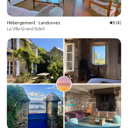
Hébergement ⋅ Landunvez
Évaluatio
5 (4)
La Villa Grand Soleil.