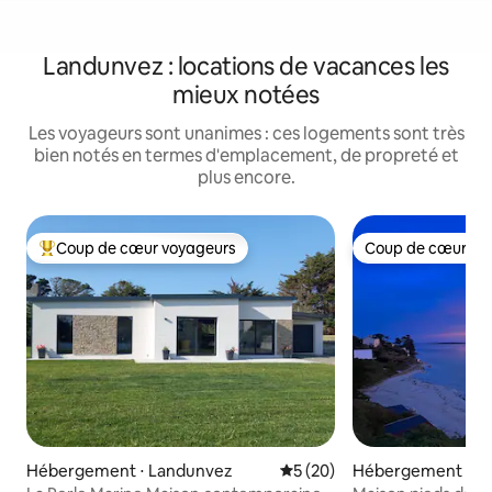
Landunvez : locations de vacances les
mieux notées
Les voyageurs sont unanimes : ces logements sont très
bien notés en termes d'emplacement, de propreté et
plus encore.
Coup de cœur voyageurs
Coup de cœur vo
Coups de cœur voyageurs les plus appréciés
Coup de cœur vo
Hébergement ⋅ Landunvez
Évaluation moyenne sur la b
5 (20)
Hébergement ⋅ Sa