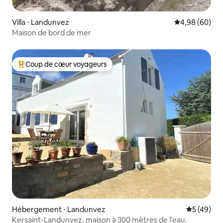
Villa ⋅ Landunvez
Évaluation mo
4,98 (60)
Maison de bord de mer
Coup de cœur voyageurs
Coups de cœur voyageurs les plus appréciés
Hébergement ⋅ Landunvez
Évaluation
5 (49)
Kersaint-Landunvez, maison à 300 mètres de l'eau.