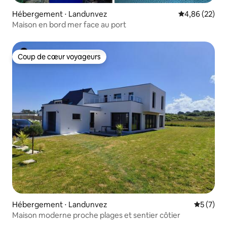
Hébergement ⋅ Landunvez
Évaluation mo
4,86 (22)
Maison en bord mer face au port
Coup de cœur voyageurs
Coup de cœur voyageurs
Hébergement ⋅ Landunvez
Évaluatio
5 (7)
Maison moderne proche plages et sentier côtier