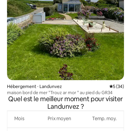
Hébergement ⋅ Landunvez
Évaluation
5 (34)
maison bord de mer "Trouz ar mor " au pied du GR34
Quel est le meilleur moment pour visiter
Landunvez ?
Mois
Prix moyen
Temp. moy.