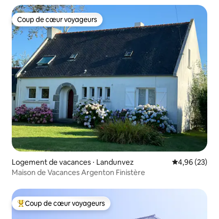
Coup de cœur voyageurs
Coup de cœur voyageurs
Logement de vacances ⋅ Landunvez
Évaluation mo
4,96 (23)
Maison de Vacances Argenton Finistère
Coup de cœur voyageurs
Coups de cœur voyageurs les plus appréciés