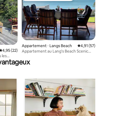
ntaires : 4,85 sur 5
Appartement ⋅ Langs Beach
Évaluation moyenne su
4,91 (57)
Évaluation moyenne sur la base de 22 commentaires : 4,95 sur 5
4,95 (22)
Appartement au Lang's Beach Scenic
 les
Holiday Resort
avantageux