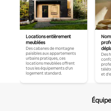
Locations entièrement
Noma
meublées
prof
dépl
Des cabanes de montagne
paisibles aux appartements
Des 
urbains pratiques, ces
confo
locations meublées offrent
profe
tous les équipements d'un
télét
logement standard.
et d'
Équipe