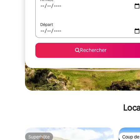
Départ
Rechercher
Loca
Superhôte
Coup de
Superhôte
Coup de