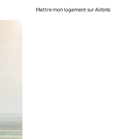
Mettre mon logement sur Airbnb
sant glisser.