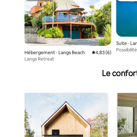
Suite ⋅ L
Possibilité 
Hébergement ⋅ Langs Beach
Évaluation moyenne s
4,83 (6)
Beach
Langs Retreat
Le confor