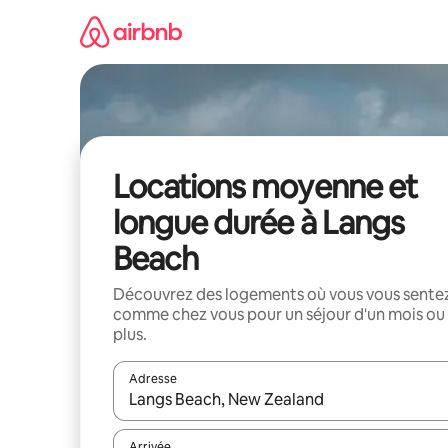
Aller
directement
au
contenu
Locations moyenne et
longue durée à Langs
Beach
Découvrez des logements où vous vous sente
comme chez vous pour un séjour d'un mois ou
plus.
Adresse
Lorsque les résultats s'affichent, utilisez les flèc
Arrivée