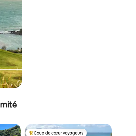
imité
Coup de cœur voyageurs
lus appréciés
Coups de cœur voyageurs les plus appréciés