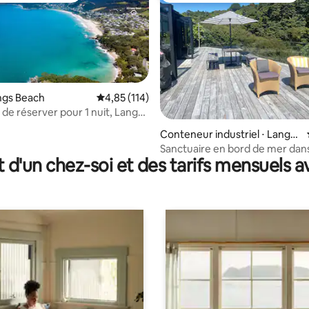
angs Beach
Évaluation moyenne sur la base de 114 comme
4,85 (114)
de réserver pour 1 nuit, Langs
ur la base de 6 commentaires : 4,83 sur 5
Conteneur industriel ⋅ Langs
Beach
Sanctuaire en bord de mer dans
t d'un chez-soi et des tarifs mensuels 
arbres