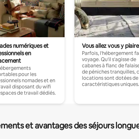
des numériques et
Vous allez vous y plaire
essionnels en
Parfois, l'hébergement fai
voyage. Qu'il s'agisse de
acement
cabanes à flanc de falais
hébergements
de péniches tranquilles, 
rtables pour les
locations sont dotées de
ssionnels nomades et en
caractéristiques uniques
ravail disposant du wifi
espaces de travail dédiés.
ments et avantages des séjours longu