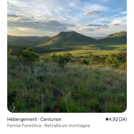
Hébergement ⋅ Centurion
Évaluation mo
4,92 (24)
Ferme Forestiva - Retraite en montagne