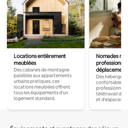
Locations entièrement
Nomades num
meublées
professionnel
déplacement
Des cabanes de montagne
paisibles aux appartements
Des hébergem
urbains pratiques, ces
confortables p
locations meublées offrent
professionnels
tous les équipements d'un
télétravail dis
logement standard.
et d'espaces de