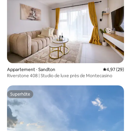
Appartement ⋅ Sandton
Évaluation mo
4,97 (29)
Riverstone 408 | Studio de luxe près de Montecasino
Superhôte
Superhôte