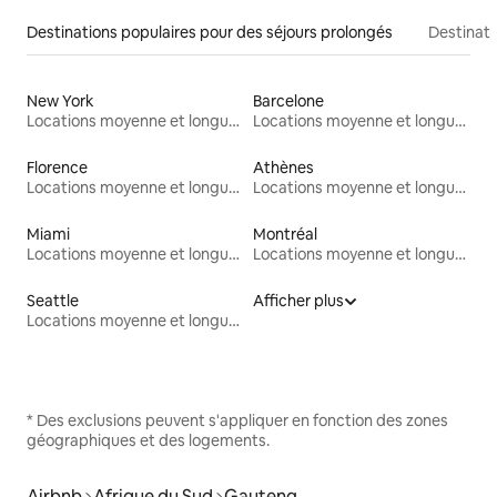
Destinations populaires pour des séjours prolongés
Destinati
New York
Barcelone
Locations moyenne et longue durée
Locations moyenne et longue durée
Florence
Athènes
Locations moyenne et longue durée
Locations moyenne et longue durée
Miami
Montréal
Locations moyenne et longue durée
Locations moyenne et longue durée
Seattle
Afficher plus
Locations moyenne et longue durée
* Des exclusions peuvent s'appliquer en fonction des zones
géographiques et des logements.
Airbnb
Afrique du Sud
Gauteng