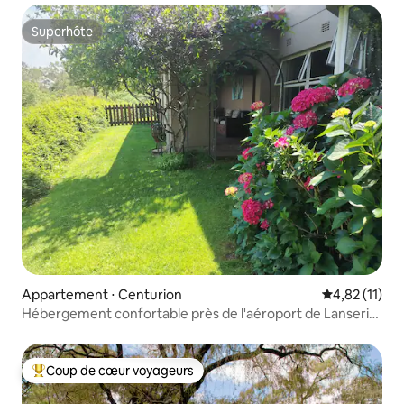
Superhôte
Superhôte
Appartement ⋅ Centurion
Évaluation mo
4,82 (11)
Hébergement confortable près de l'aéroport de Lanseria
- Wagtail
Coup de cœur voyageurs
Coups de cœur voyageurs les plus appréciés