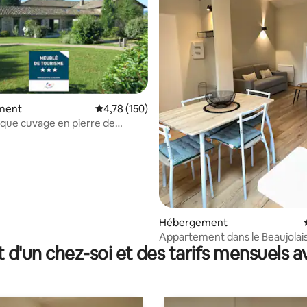
ment
Évaluation moyenne sur la base de 150 comme
4,78 (150)
r la base de 13 commentaires : 4,85 sur 5
ique cuvage en pierre de
.
Hébergement
Appartement dans le Beaujolais
t d'un chez-soi et des tarifs mensuels 