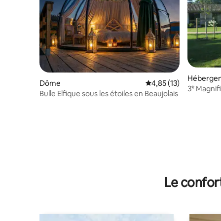
Héberge
Dôme
Évaluation moyenne su
4,85 (13)
3* Magnif
Bulle Elfique sous les étoiles en Beaujolais
caractère
Le confor