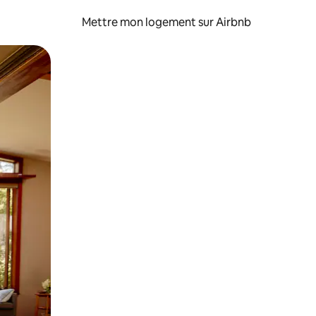
Mettre mon logement sur Airbnb
sant glisser.