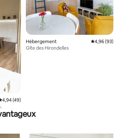
Hébergement
Évaluation moyenne su
4,96 (93)
Gîte des Hirondelles
ntaires : 4,78 sur 5
Évaluation moyenne sur la base de 49 commentaires : 4,94 sur 5
4,94 (49)
.
avantageux