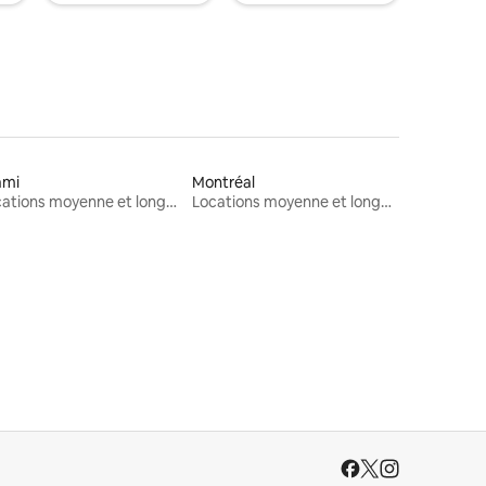
ami
Montréal
Locations moyenne et longue durée
Locations moyenne et longue durée