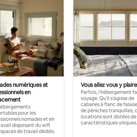
des numériques et
Vous allez vous y plaire
essionnels en
Parfois, l'hébergement fai
voyage. Qu'il s'agisse de
acement
cabanes à flanc de falais
hébergements
de péniches tranquilles, 
rtables pour les
locations sont dotées de
ssionnels nomades et en
caractéristiques uniques
ravail disposant du wifi
espaces de travail dédiés.