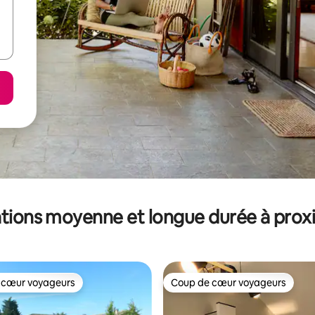
tions moyenne et longue durée à prox
 cœur voyageurs
Coup de cœur voyageurs
 cœur voyageurs
Coup de cœur voyageurs