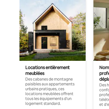
Locations entièrement
Noma
meublées
prof
dépl
Des cabanes de montagne
paisibles aux appartements
Des 
urbains pratiques, ces
confo
locations meublées offrent
profe
tous les équipements d'un
télét
logement standard.
et d'