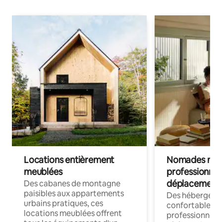
Locations entièrement
Nomades num
meublées
professionnel
déplacement
Des cabanes de montagne
paisibles aux appartements
Des hébergem
urbains pratiques, ces
confortables p
locations meublées offrent
professionnels