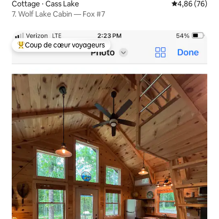
Cottage ⋅ Cass Lake
Évaluation mo
4,86 (76)
7. Wolf Lake Cabin — Fox #7
Coup de cœur voyageurs
Coups de cœur voyageurs les plus appréciés