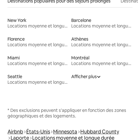
Destinations populaires pour des séjours prolongés
Destinati
New York
Barcelone
Locations moyenne et longue durée
Locations moyenne et longue durée
Florence
Athènes
Locations moyenne et longue durée
Locations moyenne et longue durée
Miami
Montréal
Locations moyenne et longue durée
Locations moyenne et longue durée
Seattle
Afficher plus
Locations moyenne et longue durée
* Des exclusions peuvent s'appliquer en fonction des zones
géographiques et des logements.
Airbnb
États-Unis
Minnesota
Hubbard County
Laporte
Locations moyenne et longue durée