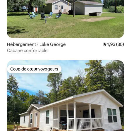
Hébergement ⋅ Lake George
Évaluation mo
4,93 (30)
Cabane confortable
Coup de cœur voyageurs
Coup de cœur voyageurs