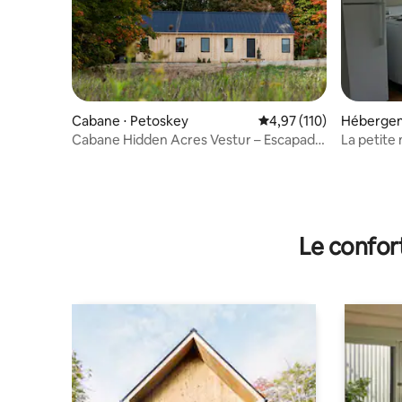
Cabane ⋅ Petoskey
Évaluation moyenne sur
4,97 (110)
Hébergem
Cabane Hidden Acres Vestur – Escapade
La petite 
d'automne – Jacuzzi
Mackinac
Le confor