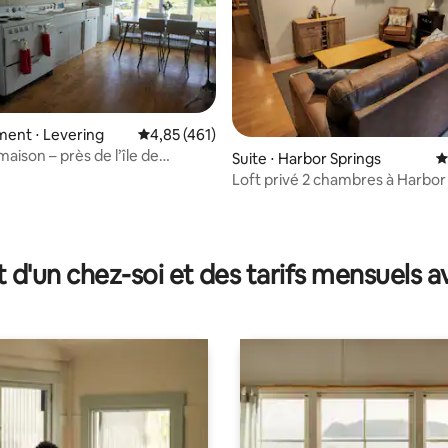
 la base de 110 commentaires : 4,97 sur 5
ent ⋅ Levering
Évaluation moyenne sur la base de 461 comme
4,85 (461)
maison – près de l’île de
Suite ⋅ Harbor Springs
É
Loft privé 2 chambres à Harbor
t d'un chez-soi et des tarifs mensuels 