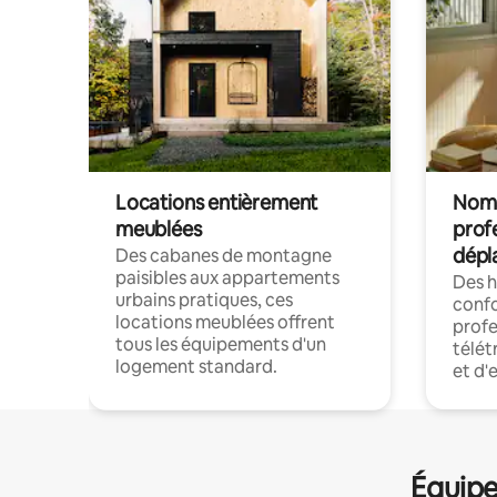
Locations entièrement
Noma
meublées
prof
dépl
Des cabanes de montagne
paisibles aux appartements
Des 
urbains pratiques, ces
confo
locations meublées offrent
profe
tous les équipements d'un
télét
logement standard.
et d'
Équipe