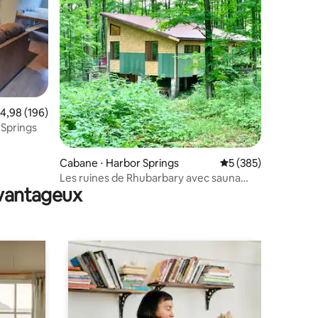
ntaires : 4,85 sur 5
valuation moyenne sur la base de 196 commentaires : 4,98 sur 5
4,98 (196)
 Springs
Cabane ⋅ Harbor Springs
Évaluation moyenne 
5 (385)
Les ruines de Rhubarbary avec sauna
avantageux
extérieur