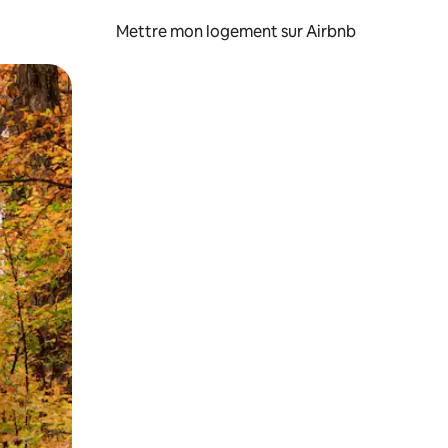
Mettre mon logement sur Airbnb
sant glisser.