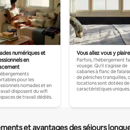
des numériques et
Vous allez vous y plaire
essionnels en
Parfois, l'hébergement fai
voyage. Qu'il s'agisse de
acement
cabanes à flanc de falais
hébergements
de péniches tranquilles, 
rtables pour les
locations sont dotées de
ssionnels nomades et en
caractéristiques uniques
ravail disposant du wifi
espaces de travail dédiés.
ments et avantages des séjours longu