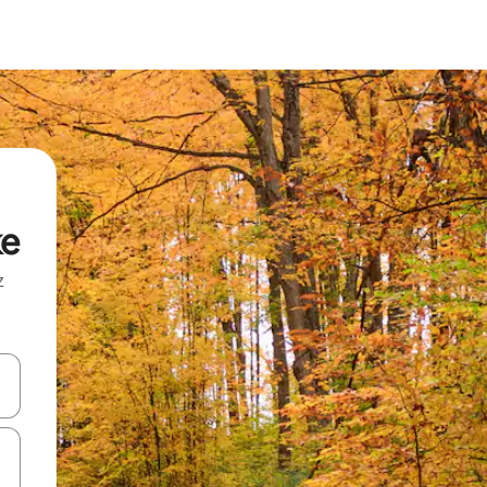
ke
z
hes vers le haut et vers le bas pour les parcourir ou en appuyant et en fai