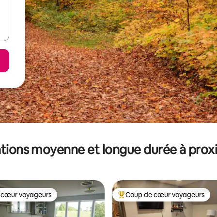
tions moyenne et longue durée à prox
 cœur voyageurs
Coup de cœur voyageurs
 cœur voyageurs
Coups de cœur voyageurs les p