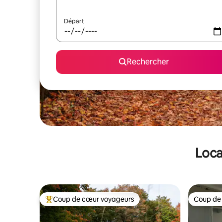
Départ
Rechercher
Loca
Coup de cœur voyageurs
Coup de
Coups de cœur voyageurs les plus appréciés
Coup de