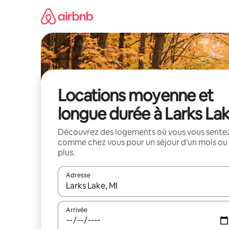
Aller
directement
au
contenu
Locations moyenne et
longue durée à Larks La
Découvrez des logements où vous vous sente
comme chez vous pour un séjour d'un mois ou
plus.
Adresse
Lorsque les résultats s'affichent, utilisez les flèc
Arrivée