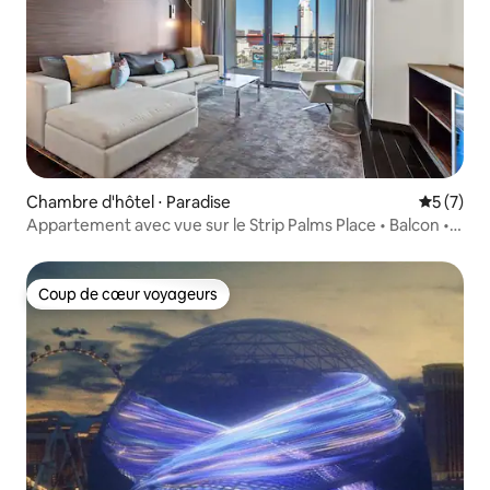
Chambre d'hôtel ⋅ Paradise
Évaluatio
5 (7)
Appartement avec vue sur le Strip Palms Place • Balcon •
Voiturier
Coup de cœur voyageurs
Coup de cœur voyageurs