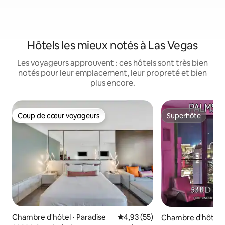
Hôtels les mieux notés à Las Vegas
Les voyageurs approuvent : ces hôtels sont très bien
notés pour leur emplacement, leur propreté et bien
plus encore.
Coup de cœur voyageurs
Superhôte
Coup de cœur voyageurs
Superhôte
Chambre d'hôtel ⋅ Paradise
Évaluation moyenne sur la base
4,93 (55)
Chambre d'hôtel ⋅