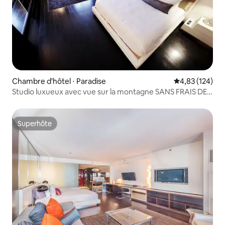
Chambre d'hôtel ⋅ Paradise
Évaluation moy
4,83 (124)
Studio luxueux avec vue sur la montagne SANS FRAIS DE
SÉJOUR
Superhôte
Superhôte