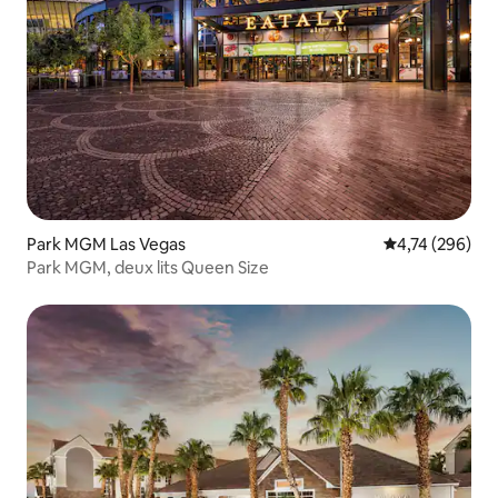
Park MGM Las Vegas
Évaluation moy
4,74 (296)
Park MGM, deux lits Queen Size