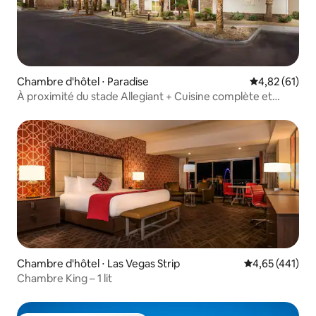
Chambre d'hôtel ⋅ Paradise
Évaluation mo
4,82 (61)
À proximité du stade Allegiant + Cuisine complète et
petit-déjeuner
Chambre d'hôtel ⋅ Las Vegas Strip
Évaluation moy
4,65 (441)
Chambre King – 1 lit