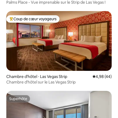
Palms Place - Vue imprenable sur le Strip de Las Vegas !
Coup de cœur voyageurs
Coups de cœur voyageurs les plus appréciés
Chambre d'hôtel ⋅ Las Vegas Strip
Évaluation mo
4,98 (44)
Chambre d'hôtel sur le Las Vegas Strip
Superhôte
Superhôte