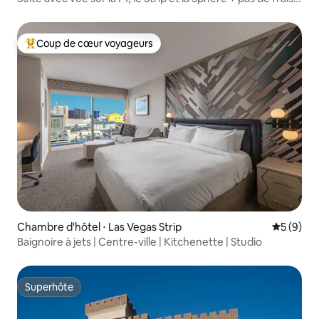
de séjour
Coup de cœur voyageurs
Coups de cœur voyageurs les plus appréciés
Chambre d'hôtel ⋅ Las Vegas Strip
Évaluatio
5 (9)
Baignoire à jets | Centre-ville | Kitchenette | Studio
Superhôte
Superhôte