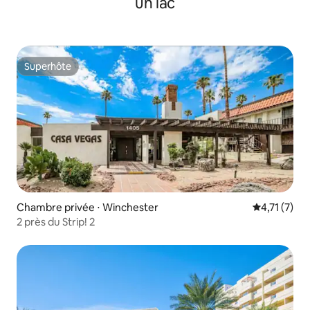
un lac
Superhôte
Superhôte
Chambre privée ⋅ Winchester
Évaluation 
4,71 (7)
2 près du Strip! 2