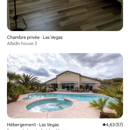
Chambre privée ⋅ Las Vegas
Alladin house 3
Hébergement ⋅ Las Vegas
Évaluation mo
4,63 (57)