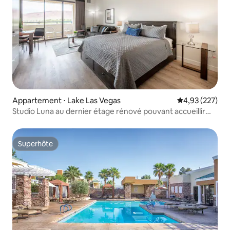
Appartement ⋅ Lake Las Vegas
Évaluation moy
4,93 (227)
Studio Luna au dernier étage rénové pouvant accueillir
4 personnes !
Superhôte
Superhôte