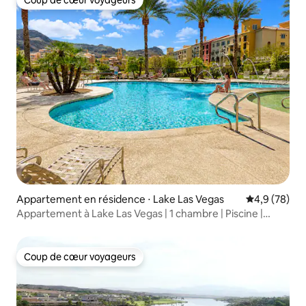
Coup de cœur voyageurs
Coup de cœur voyageurs
Appartement en résidence ⋅ Lake Las Vegas
Évaluation m
4,9 (78)
Appartement à Lake Las Vegas | 1 chambre | Piscine |
Jacuzzi
Coup de cœur voyageurs
Coup de cœur voyageurs