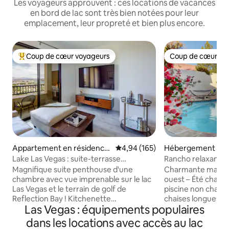
Les voyageurs approuvent : ces locations de vacances
en bord de lac sont très bien notées pour leur
emplacement, leur propreté et bien plus encore.
Coup de cœur voyageurs
Coup de cœur vo
Coups de cœur voyageurs les plus appréciés
Coup de cœur vo
Appartement en résidence
Évaluation moyenne sur la base 
4,94 (165)
Hébergement ⋅ No
⋅ Lake Las Vegas
egas
Lake Las Vegas : suite-terrasse
Rancho relaxant et
1 chambre
bord de la piscine
Magnifique suite penthouse d'une
Charmante maison
chambre avec vue imprenable sur le lac
ouest – Été chaud 
Las Vegas et le terrain de golf de
piscine non chauff
Reflection Bay ! Kitchenette
chaises longues, 
Las Vegas : équipements populaires
entièrement approvisionnée, WiFi,
4 télévisions. Sal
téléviseurs dans le séjour et les
confortables. Profi
dans les locations avec accès au lac
chambres, piscine, salle de sport et
crème et du sucre