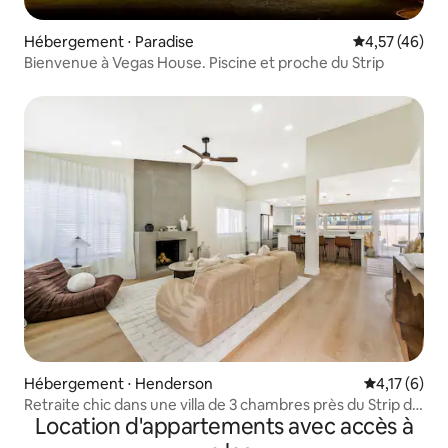
Hébergement ⋅ Paradise
Évaluation mo
4,57 (46)
Bienvenue à Vegas House. Piscine et proche du Strip
Hébergement ⋅ Henderson
Évaluation m
4,17 (6)
Retraite chic dans une villa de 3 chambres près du Strip de
Location d'appartements avec accès à
Las Vegas !