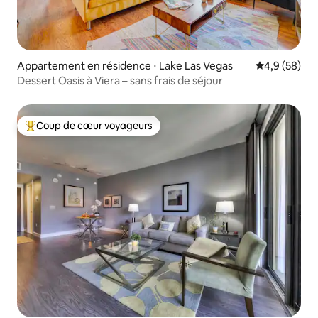
Appartement en résidence ⋅ Lake Las Vegas
Évaluation m
4,9 (58)
Dessert Oasis à Viera – sans frais de séjour
Coup de cœur voyageurs
Coups de cœur voyageurs les plus appréciés