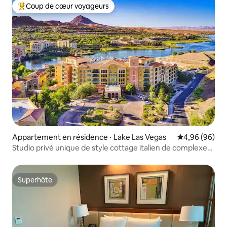
Coup de cœur voyageurs
Coups de cœur voyageurs les plus appréciés
Appartement en résidence ⋅ Lake Las Vegas
Évaluation mo
4,96 (96)
Studio privé unique de style cottage italien de complexe
hôtelier
Superhôte
Superhôte