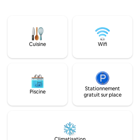
buanderie. Idéalement situé entre le
avec lit Queen Size
terrain de golf et le village de
lavabo double et t
Montelago ; à quelques pas du golf, de
chambre dispose de
restaurants raffinés, de la natation, du
chambre dispose d
canotage, du kayak, du paddle board et
complet et de lits 
de la randonnée. À quelques minutes en
d'identité requis.
voiture du lac Mead, du Strip de Las
Eagan de Limesto
Cuisine
Wifi
Vegas et du barrage Hoover. La suite
beaucoup plus de t
penthouse adjacente de 2 chambres est
d'équipements. Il 
également disponible à la location.
Les tarifs mensue
Séjournez chez nous ! Numéro
disponibles, ainsi q
d'enregistrement de la ville : STR20-
gaz.
00181
Stationnement
Piscine
gratuit sur place
Climatisation