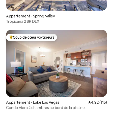
Appartement ⋅ Spring Valley
Tropicana 2 BR DLX
Coup de cœur voyageurs
Coups de cœur voyageurs les plus appréciés
Appartement ⋅ Lake Las Vegas
Évaluation moy
4,92 (115)
Condo Viera 2 chambres au bord de la piscine !