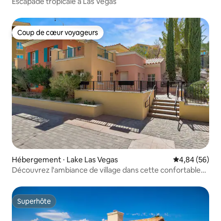
Escapade tropicale à Las Vegas
Coup de cœur voyageurs
Coup de cœur voyageurs
Hébergement ⋅ Lake Las Vegas
Évaluation mo
4,84 (56)
Découvrez l'ambiance de village dans cette confortable
Casita de 3 chambres
Superhôte
Superhôte