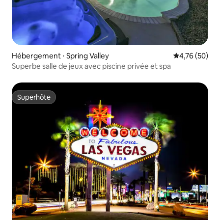
Hébergement ⋅ Spring Valley
Évaluation mo
4,76 (50)
Superbe salle de jeux avec piscine privée et spa
Superhôte
Superhôte