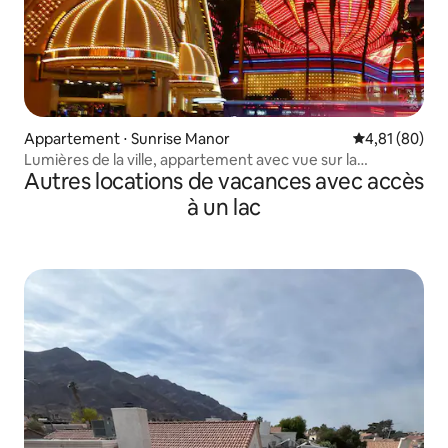
Appartement ⋅ Sunrise Manor
Évaluation mo
4,81 (80)
Lumières de la ville, appartement avec vue sur la
Autres locations de vacances avec accès
montagne.
à un lac