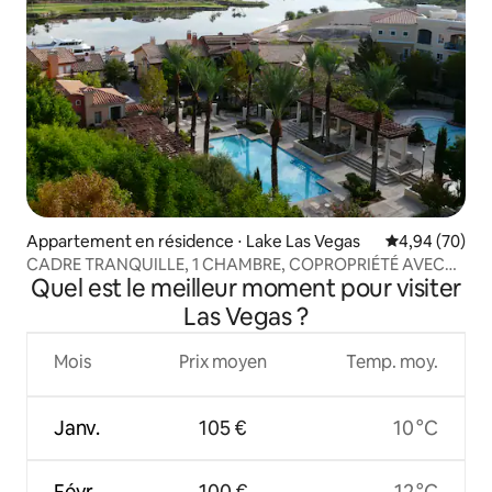
Appartement en résidence ⋅ Lake Las Vegas
Évaluation mo
4,94 (70)
CADRE TRANQUILLE, 1 CHAMBRE, COPROPRIÉTÉ AVEC
Quel est le meilleur moment pour visiter
VUE AU 6E ÉTAGE
Las Vegas ?
Mois
Prix moyen
Temp. moy.
Janv.
105 €
10 °C
Févr.
100 €
12 °C