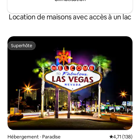
Location de maisons avec accès à un lac
Superhôte
Superhôte
Hébergement ⋅ Paradise
Évaluation moy
4,71 (138)