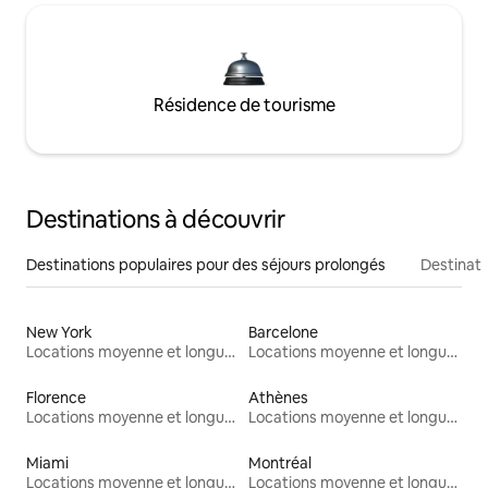
Résidence de tourisme
Destinations à découvrir
Destinations populaires pour des séjours prolongés
Destinati
New York
Barcelone
Locations moyenne et longue durée
Locations moyenne et longue durée
Florence
Athènes
Locations moyenne et longue durée
Locations moyenne et longue durée
Miami
Montréal
Locations moyenne et longue durée
Locations moyenne et longue durée