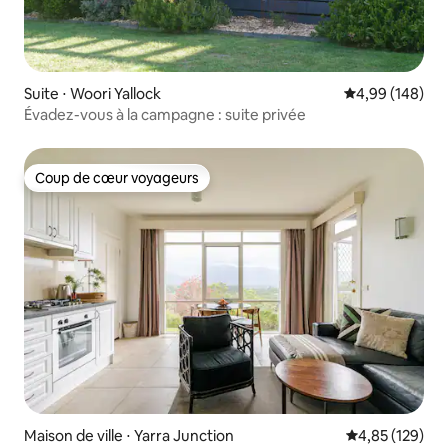
Suite ⋅ Woori Yallock
Évaluation moy
4,99 (148)
Évadez-vous à la campagne : suite privée
Coup de cœur voyageurs
Coup de cœur voyageurs
Maison de ville ⋅ Yarra Junction
Évaluation moy
4,85 (129)