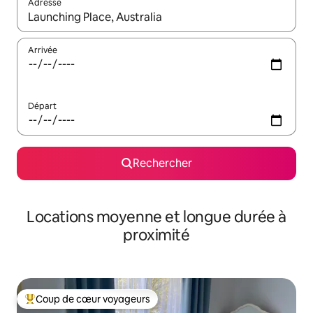
Adresse
Lorsque les résultats s'affichent, utilisez les flèches vers le hau
Arrivée
Départ
Rechercher
Locations moyenne et longue durée à
proximité
Coup de cœur voyageurs
Coups de cœur voyageurs les plus appréciés