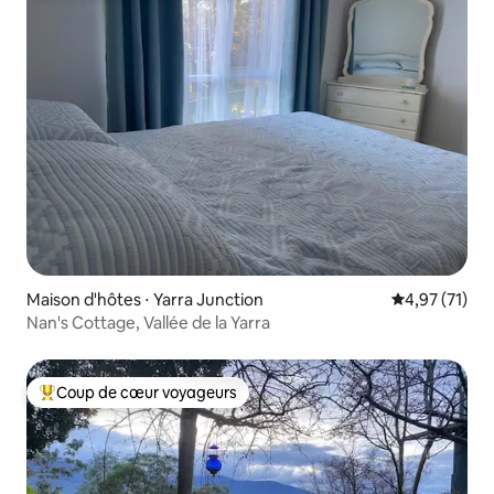
Maison d'hôtes ⋅ Yarra Junction
Évaluation mo
4,97 (71)
Nan's Cottage, Vallée de la Yarra
Coup de cœur voyageurs
Coups de cœur voyageurs les plus appréciés