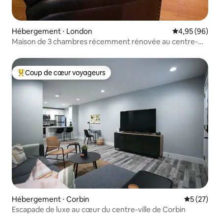
Hébergement ⋅ London
Évaluation mo
4,95 (96)
Maison de 3 chambres récemment rénovée au centre-
ville
Coup de cœur voyageurs
Coups de cœur voyageurs les plus appréciés
Hébergement ⋅ Corbin
Évaluation
5 (27)
Escapade de luxe au cœur du centre-ville de Corbin