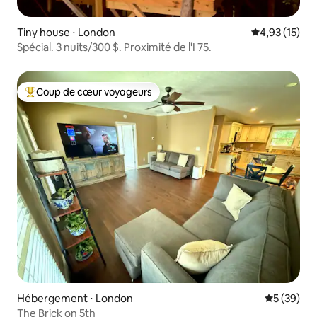
Tiny house ⋅ London
Évaluation mo
4,93 (15)
Spécial. 3 nuits/300 $. Proximité de l'I 75.
Coup de cœur voyageurs
Coups de cœur voyageurs les plus appréciés
Hébergement ⋅ London
Évaluation
5 (39)
The Brick on 5th