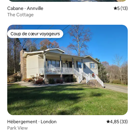
Cabane ⋅ Annville
Évaluation
5 (13)
The Cottage
Coup de cœur voyageurs
Coup de cœur voyageurs
Hébergement ⋅ London
Évaluation mo
4,85 (33)
Park View