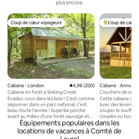
plus encore.
Coup de cœur voyageurs
Coup de cœur 
Coup de cœur voyageurs
Coups de cœur vo
Cabane ⋅ London
Évaluation moyenne sur la base 
4,96 (200)
Cabane ⋅ Annville
Cabane en forêt à Sinking Creek
Couchers de soleil
à quelques minutes
Évadez-vous dans les bois ! C'est comme
Cette cabane de 
séjourner dans un parc national, c'est
avec des levers et
beau toute l'année ! Superbe porche
couper le souffle e
avant au milieu d'une forêt sauvage et
couples ou toute la
Équipements populaires dans les
de collines vallonnées. Un havre de paix
promenades relaxa
pour les oiseaux et la faune sur 23 acres
vélo sur des rout
locations de vacances à Comté de
de forêt, en bordure de la forêt
entourées de terr