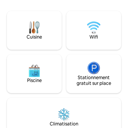
personnes dans u
avec balcon. Il est composé de 2
chaleureuse. À quelques minutes des
chambres, 1 séjour avec cuisine, 1 salle
remontées du dom
de bains, WC Aucun vis à vis. Navette
Blanc, vous profite
gratuite devant la résidence pour
ou du VTT sans contrainte
accèder aux pistes en moins de 5 min .
vos valises, vous 
Épicerie à proximité : 5 min à pieds,
s’occupe du reste
moins de 2 min en navette.
Cuisine
Wifi
Stationnement
Piscine
gratuit sur place
Climatisation