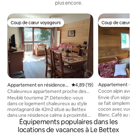
plus encore.
Coup de cœur voyageurs
Coup de cœur vo
Coup de cœur voyageurs
Coup de cœur vo
Appartement ⋅ Sai
Appartement en résidence ⋅
Évaluation moyenne sur la base
4,89 (19)
s-les-Bains
Saint-Gervais-les-Bains
Cocon alpin avec v
Chaleureux appartement proche des
·
pistes
Envie d’un séjour 
Meublé tourisme 2*.Détendez-vous
se fait simplemen
dans ce logement chaleureux au style
cocon avec vue dé
montagnard de 42m2 situé au Bettex
Blanc. Café au soleil sur le balcon plein
dans une résidence calme à proximité
Équipements populaires dans les
sud, retour de ski
des pistes du Domaine Évasion Mont
soirée cosy face 
Blanc. Cet appartement idéal pour 4
locations de vacances à Le Bettex
L’appartement accu
personnes se trouve au 2ème étage