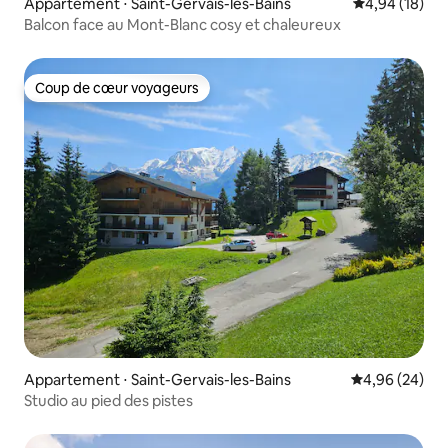
Appartement ⋅ Saint-Gervais-les-Bains
Évaluation mo
4,94 (18)
Balcon face au Mont-Blanc cosy et chaleureux
Coup de cœur voyageurs
Coup de cœur voyageurs
Appartement ⋅ Saint-Gervais-les-Bains
Évaluation mo
4,96 (24)
Studio au pied des pistes