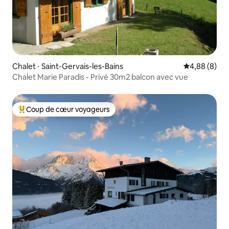
Chalet ⋅ Saint-Gervais-les-Bains
Évaluation m
4,88 (8)
Chalet Marie Paradis - Privé 30m2 balcon avec vue
Coup de cœur voyageurs
Coups de cœur voyageurs les plus appréciés