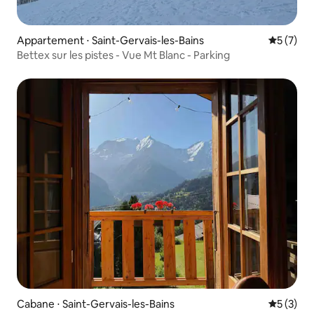
Appartement ⋅ Saint-Gervais-les-Bains
Évaluatio
5 (7)
Bettex sur les pistes - Vue Mt Blanc - Parking
Cabane ⋅ Saint-Gervais-les-Bains
Évaluatio
5 (3)