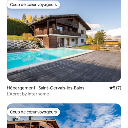
Coup de cœur voyageurs
Coup de cœur voyageurs
Hébergement ⋅ Saint-Gervais-les-Bains
Évaluatio
5 (7)
L'Adret by Interhome
Coup de cœur voyageurs
Coup de cœur voyageurs