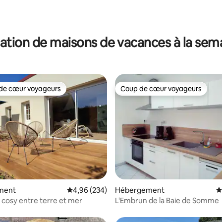
ation de maisons de vacances à la sem
de cœur voyageurs
Coup de cœur voyageurs
 cœur voyageurs les plus appréciés
Coup de cœur voyageurs
r la base de 314 commentaires : 4,9 sur 5
ment
Évaluation moyenne sur la base de 234 commen
4,96 (234)
Hébergement
É
cosy entre terre et mer
L'Embrun de la Baie de Somme