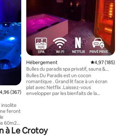
somme. Pl
deux pas 
elle est 
tous les
d'un ravis
neuf voy
taires : 4,77 sur 5
et ses 3 
cocon do
Accessibl
5 person
Hébergement
Évaluation moyenne sur
4,97 (185)
Bulles du paradis spa privatif, sauna &
jardin
Bulles Du Paradis est un cocon
romantique . Grand lit face à un écran
plat avec Netflix .Laissez-vous
valuation moyenne sur la base de 367 commentaires : 4,96 sur 5
4,96 (367)
envelopper par les bienfaits de la
baignoire balnéo, avec une eau propre et
 insolite
renouvelée à chaque hôte. Délassez-
 ne feront
vous dans le sauna infrarouge avec
luminothérapie .Un fauteuil massant
de 60m2
gravity vous offrira une sensation de
n à Le Crotoy
it Queen
bien-être absolu. un panier cadeau vous
également
attend pour rendre votre séjour encore