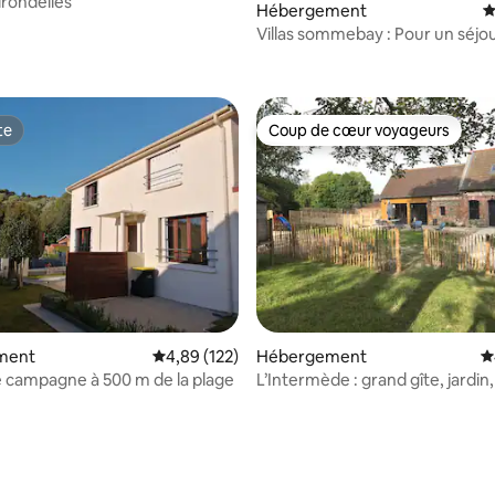
irondelles
Hébergement
É
Villas sommebay : Pour un séjo
 sur la base de 13 commentaires : 5 sur 5
te
Coup de cœur voyageurs
te
Coup de cœur voyageurs
r la base de 35 commentaires : 4,97 sur 5
ment
Évaluation moyenne sur la base de 122 comme
4,89 (122)
Hébergement
É
 campagne à 500 m de la plage
L’Intermède : grand gîte, jardin, 
Baie