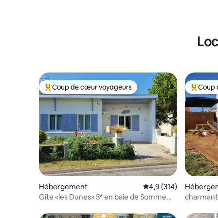
Loc
Coup de cœur voyageurs
Coup 
Coups de cœur voyageurs les plus appréciés
Coups de
Hébergement
Évaluation moyenne su
4,9 (314)
Héberge
Gîte «les Dunes» 3* en baie de Somme
charmant 
+Option SAUNA