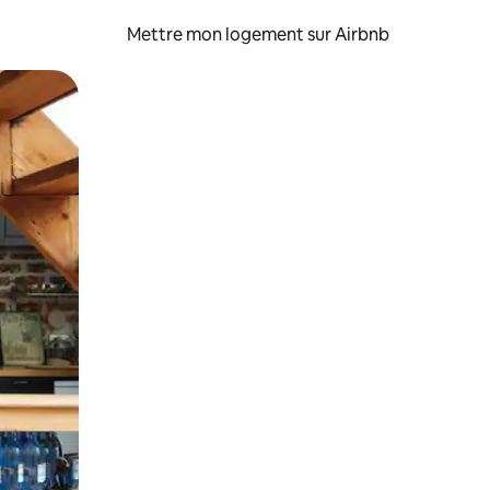
Mettre mon logement sur Airbnb
sant glisser.