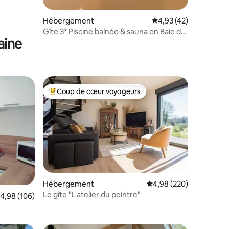
Hébergement
Évaluation moyenne su
4,93 (42)
Gîte 3* Piscine balnéo & sauna en Baie de
aine
Somme 2P
Coup de cœur voyageurs
Coups de cœur voyageurs les plus appréciés
Hébergement
Évaluation moyenne sur
4,98 (220)
Le gîte "L'atelier du peintre"
taires : 4,96 sur 5
valuation moyenne sur la base de 106 commentaires : 4,98 sur 5
4,98 (106)