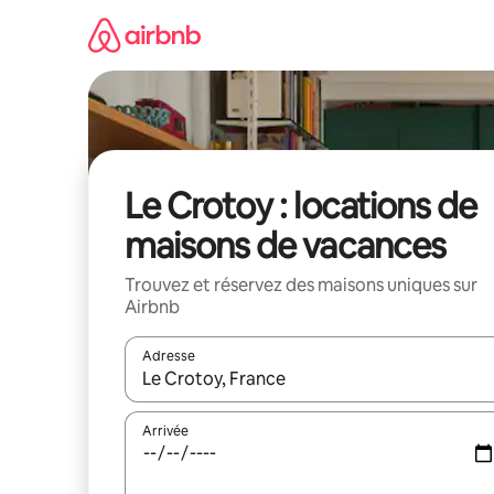
Aller
directement
au
contenu
Le Crotoy : locations de
maisons de vacances
Trouvez et réservez des maisons uniques sur
Airbnb
Adresse
Lorsque les résultats s'affichent, utilisez les flèc
Arrivée