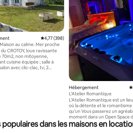
la base de 365 commentaires : 4,97 sur 5
ment
Évaluation moyenne sur la base de 398 commen
4,77 (398)
le crotoy. Maison au calme. Mer proche
ROTOY, loue ravissante
e 70m2, non mitoyenne,
t cuisine équipée ; salle à
alon avec clic-clac, tv; 2
soit 5 couchages; salle de
 baignoire....wc
.Terrain de 400m2 avec salon de
Hébergement
É
rbecue, bains de soleil...à coté
L’Atelier Romantique
e cyclable...Plage sauvage à
L’Atelier Romantique est un lieu
alme !!!! Parc du
où la détente et le romantisme
rre à 3kms... Draps et
qu’un Vous passerez un agréable
s non fournis. Le ménage est à
moment dans un Open Space 
tre départ. Nos amis les
populaires dans les maisons en locatio
équipé d’une cuisine, douche, l
e sont pas acceptés.
Size,Sauna ,Spa Vous pourrez 