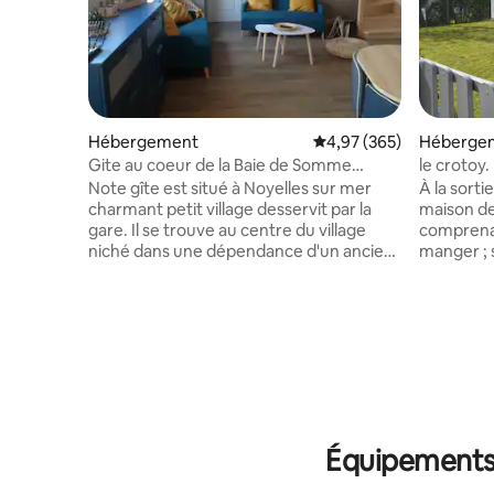
Hébergement
Évaluation moyenne sur 
4,97 (365)
Héberge
Gite au coeur de la Baie de Somme
Noyelles sur mer
Note gîte est situé à Noyelles sur mer
À la sortie du C
charmant petit village desservit par la
maison d
gare. Il se trouve au centre du village
comprenan
niché dans une dépendance d'un ancien
manger ; s
corps de ferme. C' est un pied à terre
chambres 
idéal pour visiter la baie de somme. Situé
bains avec
7 kilometres de Saint Valéry sur somme
séparé...
et du Crotoy vous pourrez rejoindre ces
jardin ,ba
deux villes par les pistes cyclables, ou par
de la pist
l'authentique train à vapeur. A mi chemin
1500m....Au c
entre les plages de sable fin comme
Marquente
Berck, Quend, Fort-Mahon ou des
serviette
Falaises comme Mers, le Tréport. Nous
faire à vo
Équipements 
vous attendons pour vous faire
animaux n
découvrir les beautés de notre Baie.