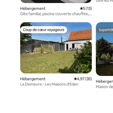
Gîte les H
Hébergement
Évaluation moyenne
5 (13)
Gîte familial, piscine couverte chauffée,
jacuzzi.
Coup de cœur voyageurs
Superhô
Coup de cœur voyageurs
Superhô
Hébergement
Évaluation moyenne su
4,97 (35)
Héberge
La Demeure - Les Maisons d'Eden
Maison de