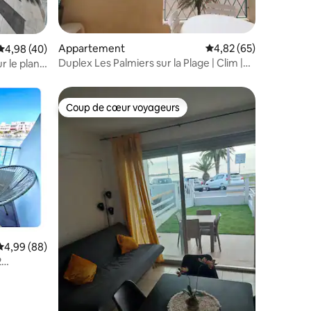
mmentaires : 5 sur 5
Appartement
Évaluation moyenne su
4,82 (65)
Évaluation moyenne sur la base de 40 commentaires : 4,98 sur 5
4,98 (40)
Duplex Les Palmiers sur la Plage | Clim |
r le plan
Wifi
Coup de cœur voyageurs
lus appréciés
Coup de cœur voyageurs
mmentaires : 5 sur 5
Évaluation moyenne sur la base de 88 commentaires : 4,99 sur 5
4,99 (88)
2