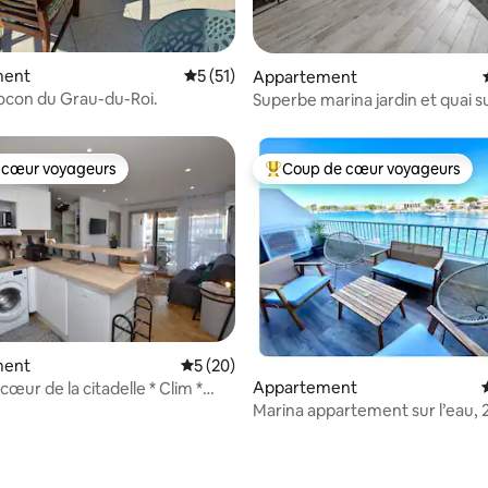
 la base de 20 commentaires : 4,95 sur 5
ment
Évaluation moyenne sur la base de 51 co
5 (51)
Appartement
cocon du Grau-du-Roi.
Superbe marina jardin et quai su
d'eau
 cœur voyageurs
Coup de cœur voyageurs
 cœur voyageurs
Coups de cœur voyageurs les p
r la base de 74 commentaires : 4,91 sur 5
ment
Évaluation moyenne sur la base de 20 co
5 (20)
Appartement
 cœur de la citadelle * Clim *
Marina appartement sur l’eau, 
chambres, 6 p