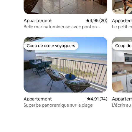
Appartement
Évaluation moyenne sur
4,95 (20)
Apparte
Belle marina lumineuse avec ponton
Le petit 
privé bateau
Coup de cœur voyageurs
Coup de
Coup de cœur voyageurs
Coup de
Appartement
Évaluation moyenne su
4,91 (74)
Apparte
Superbe panoramique sur la plage
L'écrin au
Parking *