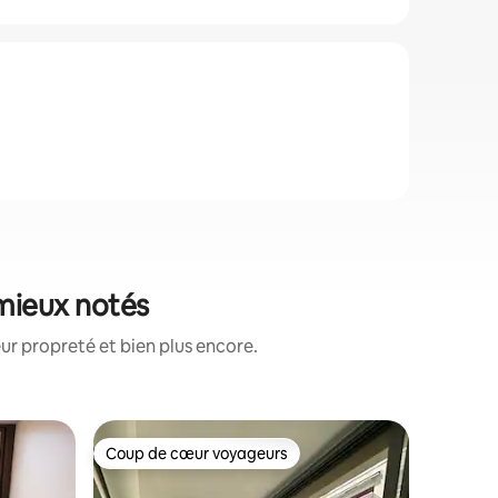
 mieux notés
ur propreté et bien plus encore.
Apparte
Coup de cœur voyageurs
Coup de
Coup de cœur voyageurs
Coup de
Accès dir
✨ 🌴 App