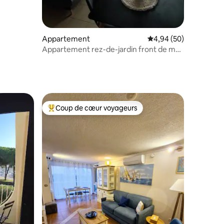
Appartement
Évaluation moyenne su
4,94 (50)
Appartement rez-de-jardin front de mer
1ère ligne
Coup de cœur voyageurs
Coups de cœur voyageurs les plus appréciés