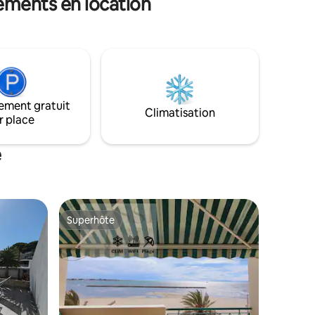
ements en location
immeuble en première ligne, cet
appartement offre une loggia avec une
vue imprenable sur la Méditerranée.
Détendez-vous en admirant de
superbes couchers de soleil. Parfait pour
des vacances en bord de mer, entre
détente et découvertes. Réservez dès
maintenant et vivez la dolce vita au
ement gratuit
Grau-du-Roi ! Possibilité de parking privé
Climatisation
r place
juin-septembre.
e
Superhôte
Superhôte