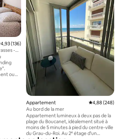
aperçu m
de la pla
sans rout
de 22 m²
deux espa
pour plus
taires : 4,78 sur 5
• Le park
valuation moyenne sur la base de 136 commentaires : 4,93 sur 5
4,93 (136)
vélos • La terrasse sur pelouse sécurisée
rasses -
🌿 • Les
u
accessibl
nding
pour des
e".
et déten
ment ou
de
us.
ant sur
des
Appartement
Évaluation moyenne sur
4,88 (248)
e niveau.
Au bord de la mer
king privé)
Appartement lumineux à deux pas de la
plage du Boucanet, idéalement situé à
as de tout.
moins de 5 minutes à pied du centre-ville
de la
du Grau-du-Roi. Au 2ᵉ étage d'un