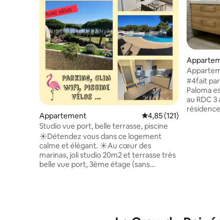
Apparte
Apparteme
1min #4
#4fait par
Paloma e
au RDC 3 à 
résidenc
Appartement
Évaluation moyenne sur
4,85 (121)
indépenda
Studio vue port, belle terrasse, piscine
d'entrée) 
☀️Détendez vous dans ce logement
piscine 
calme et élégant. ☀️Au cœur des
pour vous
marinas, joli studio 20m2 et terrasse très
baignoire 
belle vue port, 3ème étage (sans
bain à 50
ascenseur). Pour 2 adultes ou 1 adulte et
ville a p
1 enfant ☀️Il se compose d’une pièce de
équipemen
vie ouverte sur une belle terrasse,
vaisselle
climatisation, d’une cuisine entièrement
équipée, Nespresso, frigo, lave vaisselle,