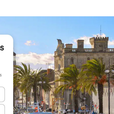
ns
s
hes vers le haut et vers le bas pour les parcourir ou en appuyant et en fai