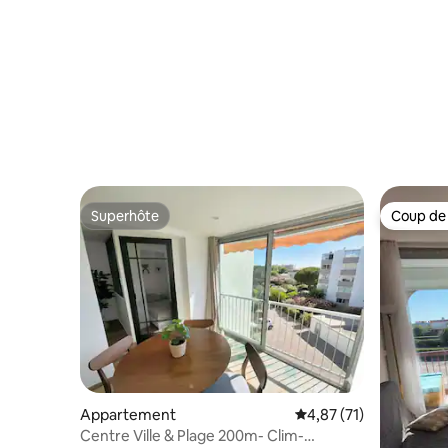
Superhôte
Coup de
Superhôte
Coup de
Appartement
Évaluation moyenne su
4,87 (71)
Centre Ville & Plage 200m- Clim-