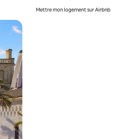
Mettre mon logement sur Airbnb
sant glisser.