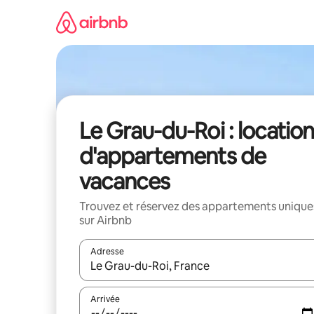
Aller
directement
au
contenu
Le Grau-du-Roi : locatio
d'appartements de
vacances
Trouvez et réservez des appartements unique
sur Airbnb
Adresse
Lorsque les résultats s'affichent, utilisez les flèc
Arrivée