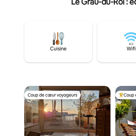
Le Grau-du-Roi : 
lave linge, four électrique, micro ondes…
☀️A 8mn à pied de la plage et des
commerces ☀️Parking privé et WIFI
gratuit 🏊‍♂️PISCINE OUVERTE DU 15 mai au
30 sept
Cuisine
Wifi
Coup de cœur voyageurs
Coup 
Coup de cœur voyageurs
Coups de