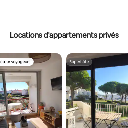
Locations d'appartements privés
 cœur voyageurs
Superhôte
 cœur voyageurs
Superhôte
r la base de 71 commentaires : 4,87 sur 5