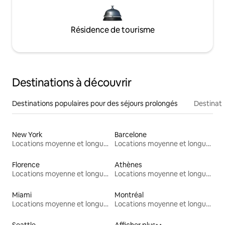
Résidence de tourisme
Destinations à découvrir
Destinations populaires pour des séjours prolongés
Destinati
New York
Barcelone
Locations moyenne et longue durée
Locations moyenne et longue durée
Florence
Athènes
Locations moyenne et longue durée
Locations moyenne et longue durée
Miami
Montréal
Locations moyenne et longue durée
Locations moyenne et longue durée
Seattle
Afficher plus