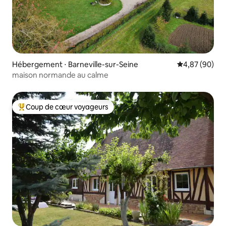
Hébergement ⋅ Barneville-sur-Seine
Évaluation mo
4,87 (90)
maison normande au calme
Coup de cœur voyageurs
Coups de cœur voyageurs les plus appréciés