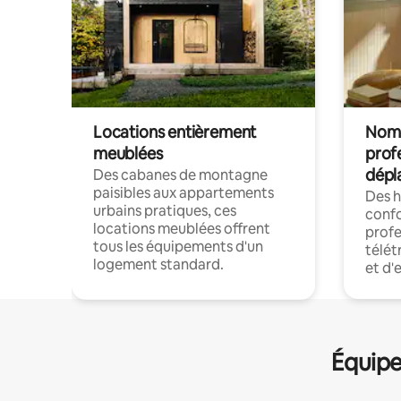
Locations entièrement
Noma
meublées
prof
dépl
Des cabanes de montagne
paisibles aux appartements
Des 
urbains pratiques, ces
confo
locations meublées offrent
profe
tous les équipements d'un
télét
logement standard.
et d'
Équipe