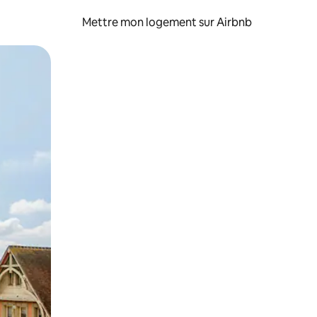
Mettre mon logement sur Airbnb
sant glisser.