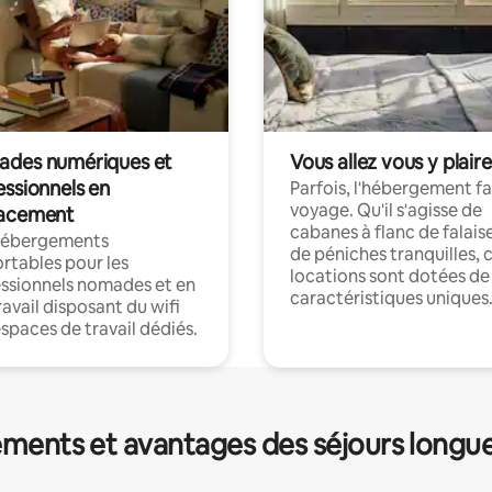
des numériques et
Vous allez vous y plaire
essionnels en
Parfois, l'hébergement fai
voyage. Qu'il s'agisse de
acement
cabanes à flanc de falais
hébergements
de péniches tranquilles, 
rtables pour les
locations sont dotées de
ssionnels nomades et en
caractéristiques uniques
ravail disposant du wifi
espaces de travail dédiés.
ments et avantages des séjours longu