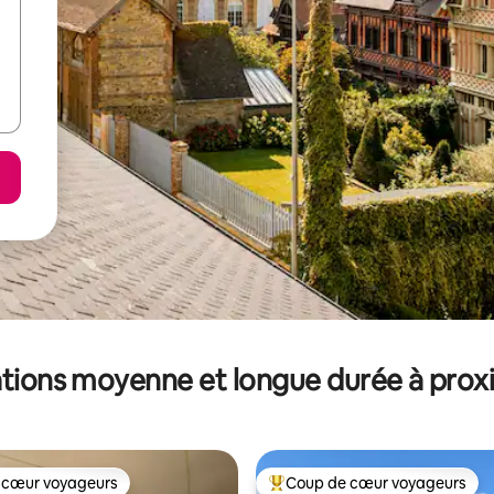
tions moyenne et longue durée à prox
 cœur voyageurs
Coup de cœur voyageurs
 cœur voyageurs
Coups de cœur voyageurs les p