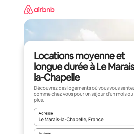
Aller
directement
au
contenu
Locations moyenne et
longue durée à Le Marais
la-Chapelle
Découvrez des logements où vous vous sente
comme chez vous pour un séjour d'un mois ou
plus.
Adresse
Lorsque les résultats s'affichent, utilisez les flèc
Arrivée