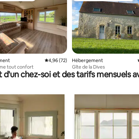
la base de 107 commentaires : 4,98 sur 5
ment
Évaluation moyenne sur la base de 72 commen
4,96 (72)
Hébergement
me tout confort
Gîte de la Dives
t d'un chez-soi et des tarifs mensuels 