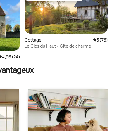
Cottage
Évaluation moyenne
5 (76)
Le Clos du Haut • Gite de charme
taires : 4,96 sur 5
Évaluation moyenne sur la base de 24 commentaires : 4,96 sur 5
4,96 (24)
avantageux