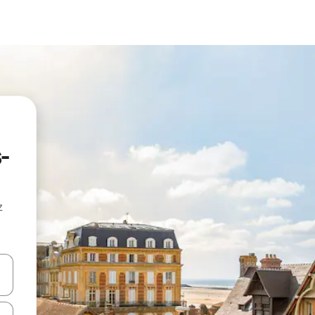
-
z
hes vers le haut et vers le bas pour les parcourir ou en appuyant et en fai