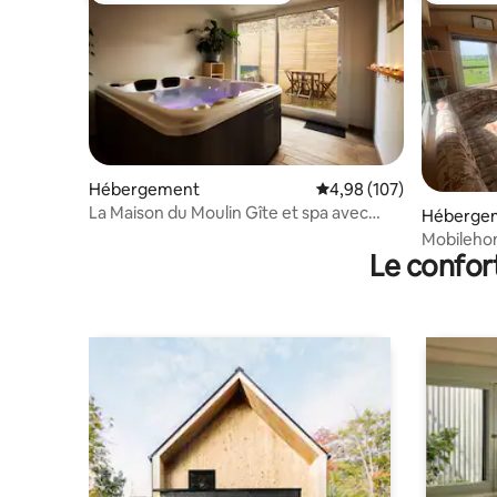
Hébergement
Évaluation moyenne sur 
4,98 (107)
La Maison du Moulin Gîte et spa avec
Héberge
hammam privé
Mobileho
Le confor