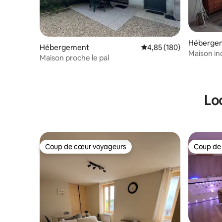
Héberge
Hébergement
Évaluation moyenne sur 
4,85 (180)
Maison in
Maison proche le pal
Lo
Coup de cœur voyageurs
Coup de
Coup de cœur voyageurs
Coup de