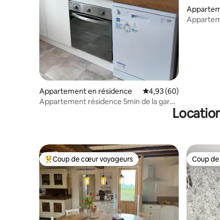
Appartem
Apparteme
avec park
Appartement en résidence
Évaluation moyenne sur
4,93 (60)
Appartement résidence 5min de la gare,
Location
3 chambres
Coup de cœur voyageurs
Coup de
Coups de cœur voyageurs les plus appréciés
Coup de