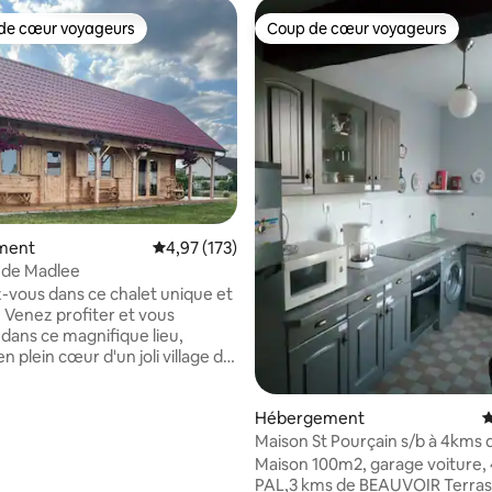
de cœur voyageurs
Coup de cœur voyageurs
 cœur voyageurs les plus appréciés
Coup de cœur voyageurs
ment
Évaluation moyenne sur la base de 173 comme
4,97 (173)
la base de 124 commentaires : 4,99 sur 5
 de Madlee
vous dans ce chalet unique et
. Venez profiter et vous
dans ce magnifique lieu,
n plein cœur d'un joli village de
 Le chalet dispose d'un
rivée (pour 2 véhicules). Proche
Hébergement
É
 d'Allier pour de magnifiques
s. Le chalet est situé au
Maison St Pourçain s/b à 4kms d
 département de l'Allier,
PAL
Maison 100m2, garage voiture,
 voiture : -Du PAL (parc
PAL,3 kms de BEAUVOIR Terrasse,salon