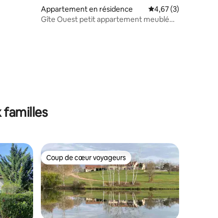
ntaires : 4,81 sur 5
Appartement en résidence
Évaluation moyenne s
4,67 (3)
Gîte Ouest petit appartement meublé
de 30 m2
 familles
Coup de cœur voyageurs
Coup de cœur voyageurs