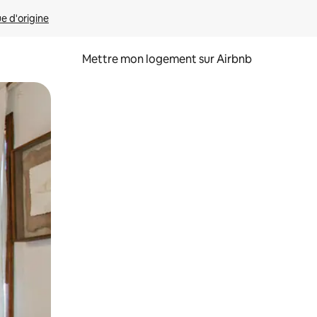
ue d'origine
Mettre mon logement sur Airbnb
sant glisser.