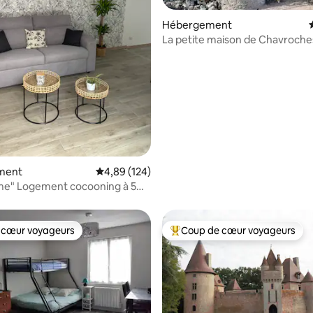
Hébergement
La petite maison de Chavroche
du Pal
 la base de 50 commentaires : 4,96 sur 5
ment
Évaluation moyenne sur la base de 124 commen
4,89 (124)
me" Logement cocooning à 5
 clim
 cœur voyageurs
Coup de cœur voyageurs
 cœur voyageurs
Coups de cœur voyageurs les p