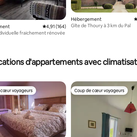
Hébergement
É
Gîte de Thoury à 3 km du Pal
ment
Évaluation moyenne sur la base de 164 comme
4,91 (164)
la base de 180 commentaires : 4,85 sur 5
dividuelle fraichement rénovée
cations d'appartements avec climatisat
 cœur voyageurs
Coup de cœur voyageurs
 cœur voyageurs
Coup de cœur voyageurs