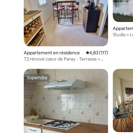
Appartem
Studio « Le
Appartement en résidence
Évaluation moyenne sur
4,83 (117)
T2 rénové cœur de Paray - Terrasse +
parking
Superhôte
Superhôte