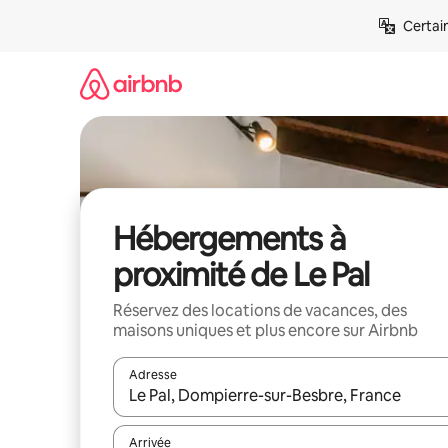
Aller
Certai
directement
au
contenu
Hébergements à
proximité de Le Pal
Réservez des locations de vacances, des
maisons uniques et plus encore sur Airbnb
Adresse
Lorsque les résultats s'affichent, utilisez les flèc
Arrivée