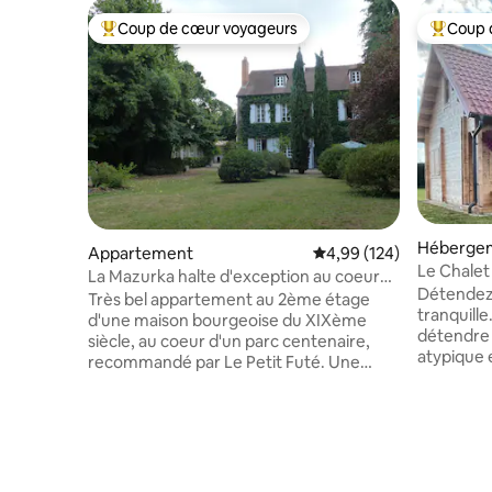
Coup de cœur voyageurs
Coup 
Coups de cœur voyageurs les plus appréciés
Coups de
Héberge
Appartement
Évaluation moyenne sur 
4,99 (124)
Le Chalet
La Mazurka halte d'exception au coeur
Détendez-
de Moulins
Très bel appartement au 2ème étage
tranquille
d'une maison bourgeoise du XIXème
détendre 
siècle, au coeur d'un parc centenaire,
atypique e
recommandé par Le Petit Futé. Une
campagne.
enclave enchantée en pleine ville, à
parking p
moins de 5 minutes à pied de la gare et
des bords
du centre touristique. Les 2 chambres,
promenade
très spacieuses, comportent chacune un
centre du
lit 160x200 et un bureau. Un vaste
proche en
canapé offre le 5ème couchage. Une