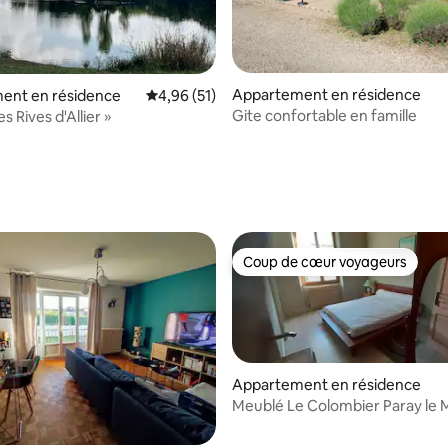
Appartement en résidence
ent en résidence
Évaluation moyenne sur la base de 51 comme
4,96 (51)
Gite confortable en famille
s Rives d'Allier »
 la base de 117 commentaires : 4,83 sur 5
Coup de cœur voyageurs
Coup de cœur voyageurs
Appartement en résidence
Meublé Le Colombier Paray le 