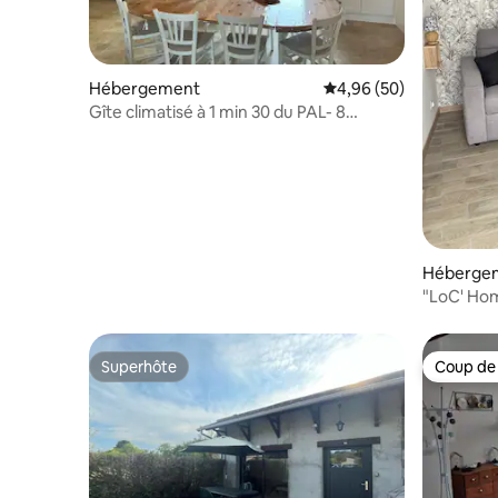
Hébergement
Évaluation moyenne sur
4,96 (50)
Gîte climatisé à 1 min 30 du PAL- 8
personnes
Héberge
"LoC' Ho
min du Pal
Superhôte
Coup de
Superhôte
Coup de