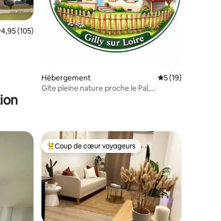
valuation moyenne sur la base de 105 commentaires : 4,95 sur 5
4,95 (105)
ntaires : 4,91 sur 5
Hébergement
Évaluation moyenne
5 (19)
Gîte pleine nature proche le Pal,
ion
Thermes Bourbon
Coup de cœur voyageurs
Coups de cœur voyageurs les plus appréciés