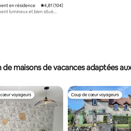
ent en résidence
Évaluation moyenne sur la base de 104 comme
4,81 (104)
nt lumineux et bien situé
ing
 la base de 60 commentaires : 4,93 sur 5
 de maisons de vacances adaptées aux
 cœur voyageurs
Coup de cœur voyageurs
 cœur voyageurs
Coup de cœur voyageurs