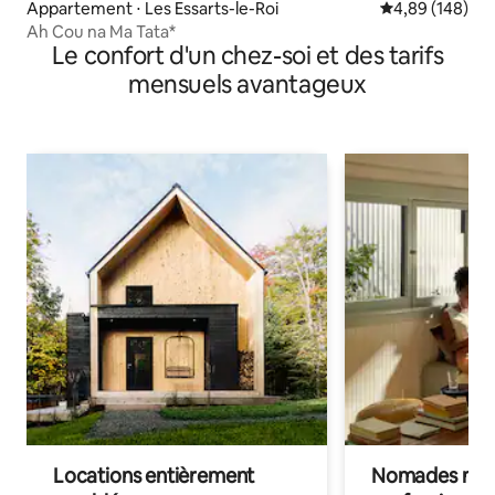
Appartement ⋅ Les Essarts-le-Roi
Évaluation moy
4,89 (148)
Ah Cou na Ma Tata*
Le confort d'un chez-soi et des tarifs
mensuels avantageux
Locations entièrement
Nomades num