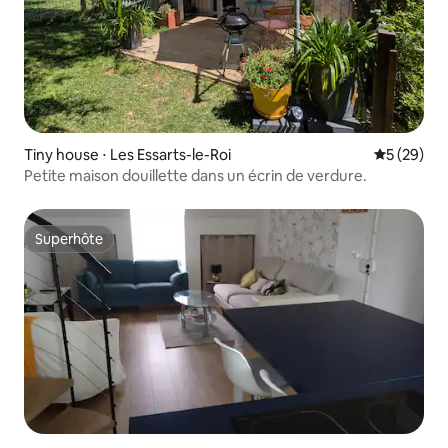
Tiny house ⋅ Les Essarts-le-Roi
Évaluation
5 (29)
Petite maison douillette dans un écrin de verdure.
Superhôte
Superhôte