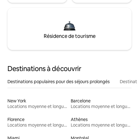
Résidence de tourisme
Destinations à découvrir
Destinations populaires pour des séjours prolongés
Destinati
New York
Barcelone
Locations moyenne et longue durée
Locations moyenne et longue durée
Florence
Athènes
Locations moyenne et longue durée
Locations moyenne et longue durée
Miami
Montréal