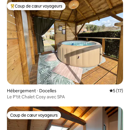
Coup de cœur voyageurs
Coups de cœur voyageurs les plus appréciés
Hébergement ⋅ Docelles
Évaluation
5 (17)
Le P'tit Chalet Cosy avec SPA
Coup de cœur voyageurs
Coup de cœur voyageurs