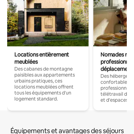
Locations entièrement
Nomades num
meublées
professionnel
déplacement
Des cabanes de montagne
paisibles aux appartements
Des hébergem
urbains pratiques, ces
confortables p
locations meublées offrent
professionnels
tous les équipements d'un
télétravail dis
logement standard.
et d'espaces de
Équipements et avantages des séjours