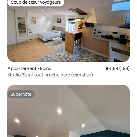
Coup de cœur voyageurs
Coup de cœur voyageurs
Appartement ⋅ Épinal
Évaluation moy
4,89 (168)
Studio 33 m² tout proche gare (climatisé)
Superhôte
Superhôte