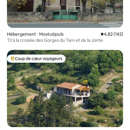
Hébergement ⋅ Mostuéjouls
Évaluation moy
4,82 (142)
T2 à la croisée des Gorges du Tarn et de la Jonte
Coup de cœur voyageurs
Coups de cœur voyageurs les plus appréciés