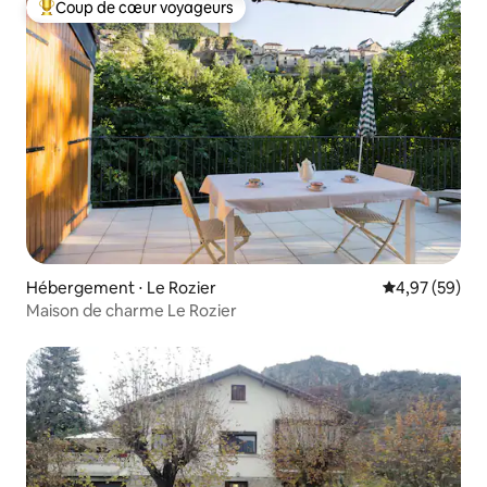
Coup de cœur voyageurs
Coups de cœur voyageurs les plus appréciés
Hébergement ⋅ Le Rozier
Évaluation mo
4,97 (59)
Maison de charme Le Rozier