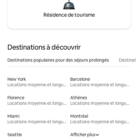
Résidence de tourisme
Destinations à découvrir
Destinations populaires pour des séjours prolongés
Destinati
New York
Barcelone
Locations moyenne et longue durée
Locations moyenne et longue durée
Florence
Athènes
Locations moyenne et longue durée
Locations moyenne et longue durée
Miami
Montréal
Locations moyenne et longue durée
Locations moyenne et longue durée
Seattle
Afficher plus