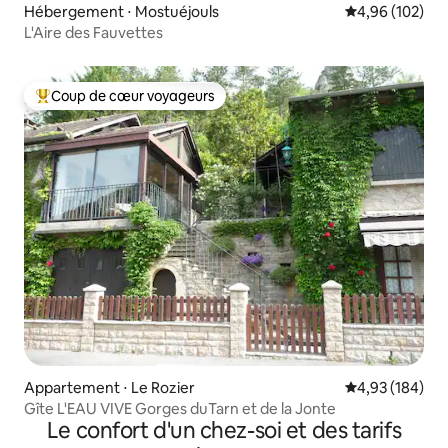
Hébergement ⋅ Mostuéjouls
Évaluation moy
4,96 (102)
L'Aire des Fauvettes
Coup de cœur voyageurs
Coups de cœur voyageurs les plus appréciés
Appartement ⋅ Le Rozier
Évaluation moy
4,93 (184)
Gîte L'EAU VIVE Gorges duTarn et de la Jonte
Le confort d'un chez-soi et des tarifs