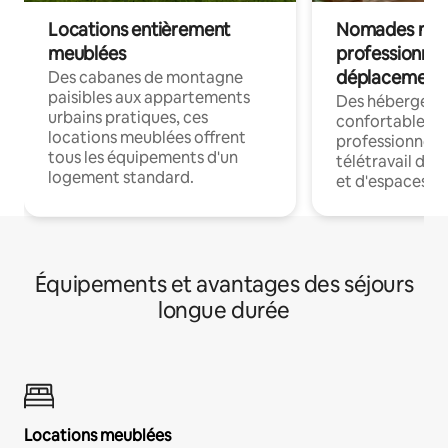
Locations entièrement
Nomades num
meublées
professionnel
déplacement
Des cabanes de montagne
paisibles aux appartements
Des hébergem
urbains pratiques, ces
confortables p
locations meublées offrent
professionnels
tous les équipements d'un
télétravail dis
logement standard.
et d'espaces de
Équipements et avantages des séjours
longue durée
Locations meublées