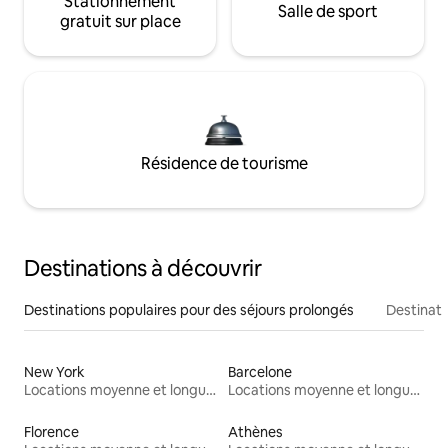
Stationnement
Salle de sport
gratuit sur place
Résidence de tourisme
Destinations à découvrir
Destinations populaires pour des séjours prolongés
Destinati
New York
Barcelone
Locations moyenne et longue durée
Locations moyenne et longue durée
Florence
Athènes