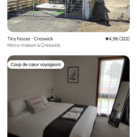
Tiny house ⋅ Creswick
Évaluation moy
4,96 (322)
Micro-maison à Creswick.
Coup de cœur voyageurs
Coup de cœur voyageurs