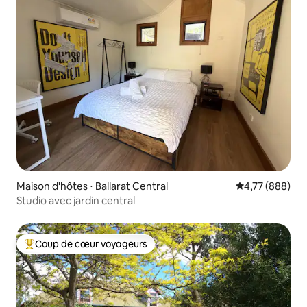
Maison d'hôtes ⋅ Ballarat Central
Évaluation moy
4,77 (888)
Studio avec jardin central
Coup de cœur voyageurs
Coups de cœur voyageurs les plus appréciés