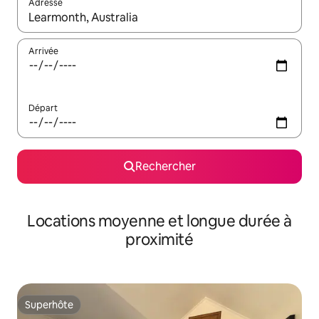
Adresse
Lorsque les résultats s'affichent, utilisez les flèches vers le hau
Arrivée
Départ
Rechercher
Locations moyenne et longue durée à
proximité
Superhôte
Superhôte