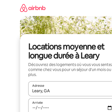
Aller
directement
au
contenu
Locations moyenne et
longue durée à Leary
Découvrez des logements où vous vous sente
comme chez vous pour un séjour d'un mois ou
plus.
Adresse
Lorsque les résultats s'affichent, utilisez les flèc
Arrivée