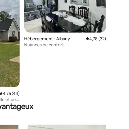
Hébergement ⋅ Albany
Évaluation moyenne su
4,78 (32)
Nuances de confort
taires : 4,97 sur 5
Évaluation moyenne sur la base de 44 commentaires : 4,75 sur 5
4,75 (44)
ille et de
avantageux