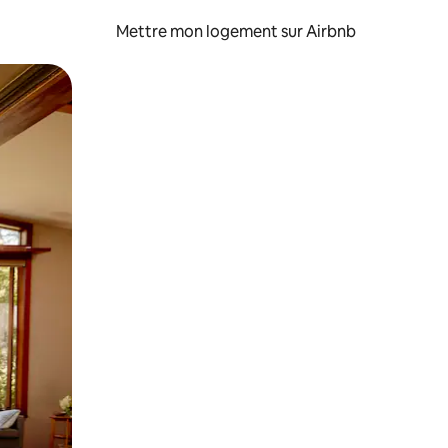
Mettre mon logement sur Airbnb
sant glisser.