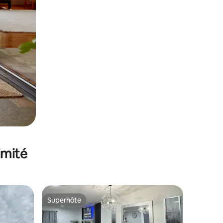
imité
Superhôte
Superhôte