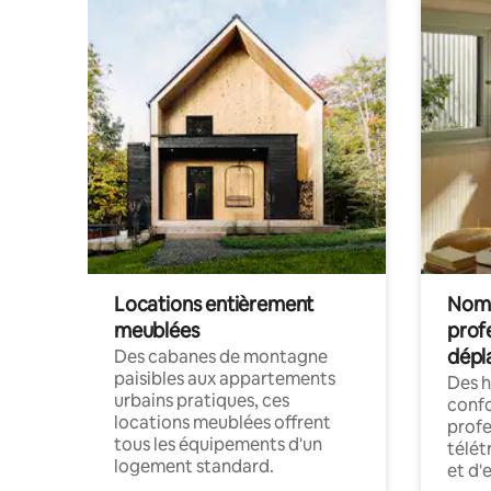
Locations entièrement
Noma
meublées
prof
dépl
Des cabanes de montagne
paisibles aux appartements
Des 
urbains pratiques, ces
confo
locations meublées offrent
profe
tous les équipements d'un
télét
logement standard.
et d'