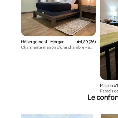
Hébergement ⋅ Morgan
Évaluation moyenne sur
4,89 (36)
Charmante maison d'une chambre - à
30 minutes d'Albany, Géorgie
Maison d'
Paradis d
Le confor