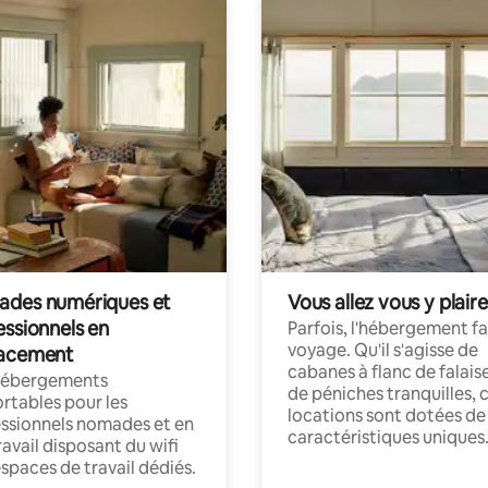
des numériques et
Vous allez vous y plaire
essionnels en
Parfois, l'hébergement fai
voyage. Qu'il s'agisse de
acement
cabanes à flanc de falais
hébergements
de péniches tranquilles, 
rtables pour les
locations sont dotées de
ssionnels nomades et en
caractéristiques uniques
ravail disposant du wifi
espaces de travail dédiés.