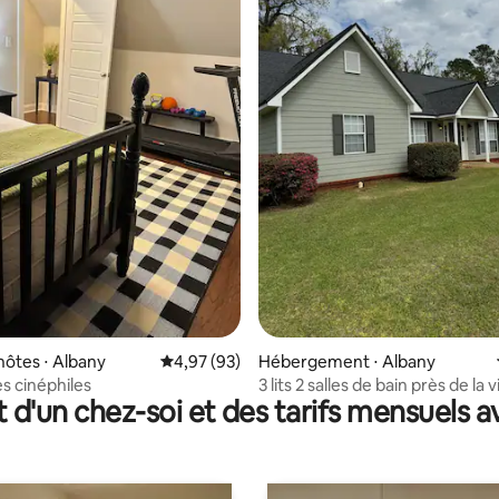
 la base de 36 commentaires : 4,89 sur 5
hôtes ⋅ Albany
Évaluation moyenne sur la base de 93 commen
4,97 (93)
Hébergement ⋅ Albany
es cinéphiles
3 lits 2 salles de bain près de la v
t d'un chez-soi et des tarifs mensuels 
Phoebe