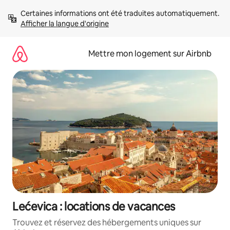
Aller
Certaines informations ont été traduites automatiquement. 
directement
Afficher la langue d'origine
au
contenu
Mettre mon logement sur Airbnb
Lećevica : locations de vacances
Trouvez et réservez des hébergements uniques sur