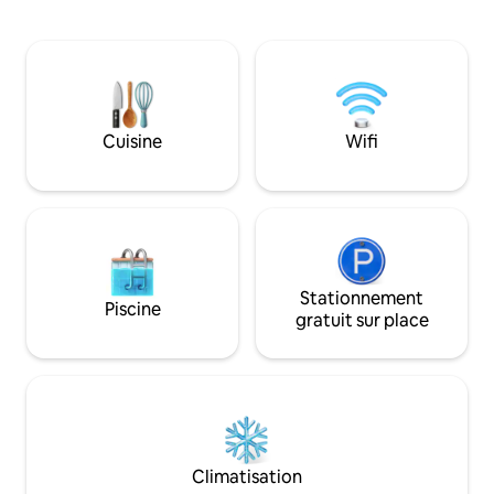
pour de vraies vacances, c'est ce qu'il
chaussée, vous tr
vous faut ! Il dispose de deux étages.
moderne, un salon
Rez-de-chaussée avec une grande
une salle de sport 
terrasse et étage supérieur avec une
les invités. Au prem
cuisine, 2 chambres, un salon et une
chambres avec sall
deuxième salle de bain. Une salle de bain
L'espace extérieu
est située au rez-de-chaussée. Il est
piscine, d'une ter
Cuisine
Wifi
parfait pour 4 personnes, mais nous
longues et d'une s
pouvons en accueillir 5.
extérieure.
Stationnement
Piscine
gratuit sur place
Climatisation