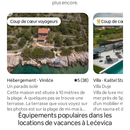
plus encore.
Coup de cœur voyageurs
Coup de cœur 
Coup de cœur voyageurs
Coups de cœur vo
Hébergement ⋅ Vinišće
Évaluation moyenne sur la b
5 (38)
Villa ⋅ Kaštel Stari
Un paradis isolé
Villa Duje
Cette maison est située à 10 mètres de
Villa de luxe mode
la plage. À quelques pas se trouve une
mer près de Split. 
terrasse. La terrasse que vous voyez sur
d'un mobilier magn
les photos est sur la plage de mi-mai à
d'un sauna et d'une 
Équipements populaires dans les
mi-octobre. La voiture se gare à
offre une vue magn
60 mètres ; il n'y a pas de circulation
L'emplacement de la
locations de vacances à Lećevica
devant et si vous cherchez une maison
belles villes de Spl