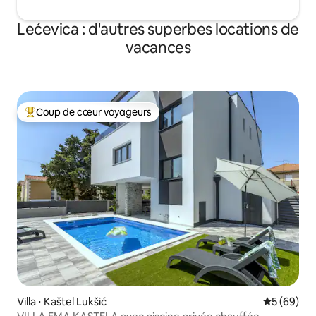
Lećevica : d'autres superbes locations de
vacances
Coup de cœur voyageurs
Coups de cœur voyageurs les plus appréciés
Villa ⋅ Kaštel Lukšić
Évaluation
5 (69)