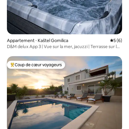
Appartement ⋅ Kaštel Gomilica
Évaluatio
5 (6)
D&M delux App 3 | Vue sur la mer, jacuzzi | Terrasse sur le
toit
Coup de cœur voyageurs
Coups de cœur voyageurs les plus appréciés