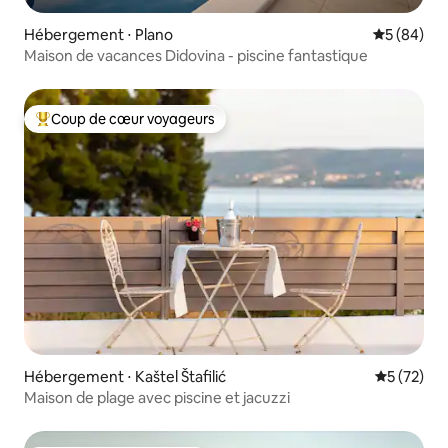
Hébergement ⋅ Plano
Évaluation
5 (84)
Maison de vacances Didovina - piscine fantastique
Coup de cœur voyageurs
Coups de cœur voyageurs les plus appréciés
Hébergement ⋅ Kaštel Štafilić
Évaluation
5 (72)
Maison de plage avec piscine et jacuzzi