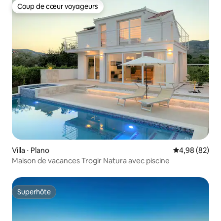
Coup de cœur voyageurs
Coup de cœur voyageurs
Villa ⋅ Plano
Évaluation mo
4,98 (82)
Maison de vacances Trogir Natura avec piscine
Superhôte
Superhôte