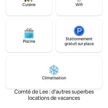
vie ouvert et des téléviseurs dans
piscine avec vue su
Cuisine
Wifi
chaque pièce. Proche des magasins,
recherché sud-oues
restaurants et plages, parfait pour les
d'inspiration baln
amateurs de neige à la recherche de
promenade des capi
confort et de facilité.
Consultez nos co
Stationnement
Piscine
gratuit sur place
Climatisation
Comté de Lee : d'autres superbes
locations de vacances