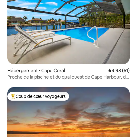
Hébergement ⋅ Cape Coral
Évaluation mo
4,98 (61)
Proche de la piscine et du quai ouest de Cape Harbour, du
golf
Coup de cœur voyageurs
Coups de cœur voyageurs les plus appréciés