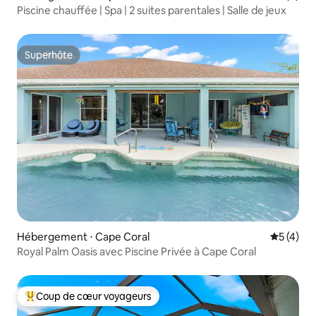
Piscine chauffée | Spa | 2 suites parentales | Salle de jeux
Superhôte
Superhôte
Hébergement ⋅ Cape Coral
Évaluatio
5 (4)
Royal Palm Oasis avec Piscine Privée à Cape Coral
Coup de cœur voyageurs
Coups de cœur voyageurs les plus appréciés