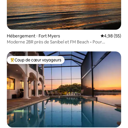
Hébergement ⋅ Fort Myers
Évaluation mo
4,98 (55)
Moderne 2BR près de Sanibel et FM Beach • Pour
6 personnes
Coup de cœur voyageurs
Coups de cœur voyageurs les plus appréciés