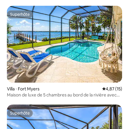
Superhôte
Superhôte
Villa ⋅ Fort Myers
Évaluation mo
4,87 (15)
Maison de luxe de 5 chambres au bord de la rivière avec
piscine à Fort Myers
Superhôte
Superhôte