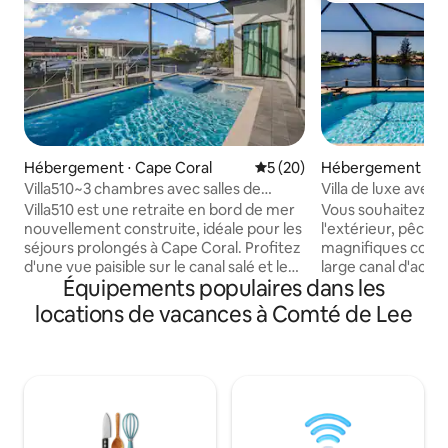
Hébergement ⋅ Cape Coral
Évaluation moyenne sur la b
5 (20)
Hébergement ⋅ Ca
Villa510~3 chambres avec salles de
Villa de luxe avec 
bain~Accès au golfe, spa
salée, Lanai, canal
Villa510 est une retraite en bord de mer
Vous souhaitez na
chauffé~piscine
nouvellement construite, idéale pour les
l'extérieur, pêche
séjours prolongés à Cape Coral. Profitez
magnifiques couche
d'une vue paisible sur le canal salé et les
large canal d'accès 
Équipements populaires dans les
lamantins depuis le lanai, puis détendez-
cas, vous tombere
vous dans votre piscine privée chauffée
cette superbe ma
locations de vacances à Comté de Lee
et votre spa, parfaits toute l'année. La
mesure ! La maiso
cuisine extérieure et le lanai créent une
est lumineuse et 
routine quotidienne facile et
chambres principal
confortable. L'intérieur offre trois
familiale séparée !
chambres privées avec salle de bains
gastronomique, la 
privative, un salon avec matelas
grande pièce s'ou
pneumatique en option, un espace de
portes coulissantes 