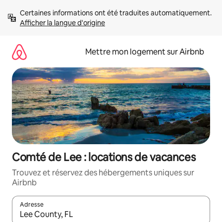
Aller
Certaines informations ont été traduites automatiquement. 
directement
Afficher la langue d'origine
au
contenu
Mettre mon logement sur Airbnb
Comté de Lee : locations de vacances
Trouvez et réservez des hébergements uniques sur
Airbnb
Adresse
Lorsque les résultats s'affichent, utilisez les flèches vers le hau