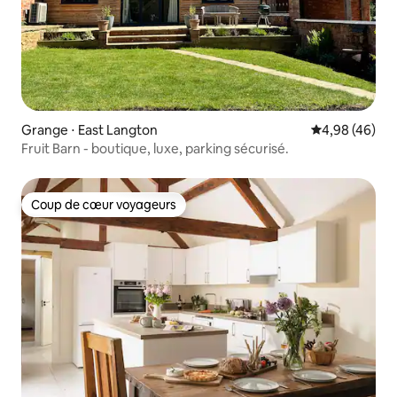
Grange ⋅ East Langton
Évaluation mo
4,98 (46)
Fruit Barn - boutique, luxe, parking sécurisé.
Coup de cœur voyageurs
Coup de cœur voyageurs