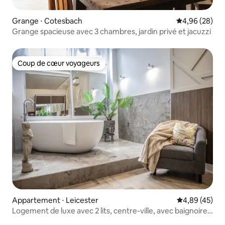
Grange ⋅ Cotesbach
Évaluation mo
4,96 (28)
Grange spacieuse avec 3 chambres, jardin privé et jacuzzi
Coup de cœur voyageurs
Coup de cœur voyageurs
Appartement ⋅ Leicester
Évaluation mo
4,89 (45)
Logement de luxe avec 2 lits, centre-ville, avec baignoire
sur pied