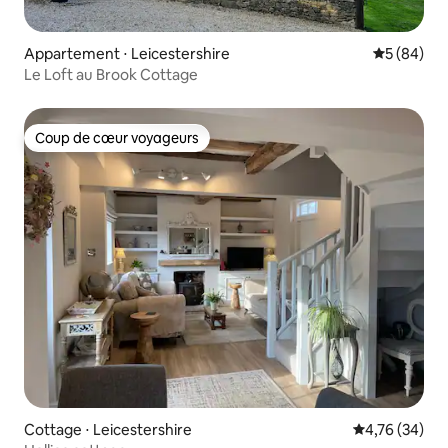
Appartement ⋅ Leicestershire
Évaluation
5 (84)
Le Loft au Brook Cottage
Coup de cœur voyageurs
Coup de cœur voyageurs
Cottage ⋅ Leicestershire
Évaluation mo
4,76 (34)