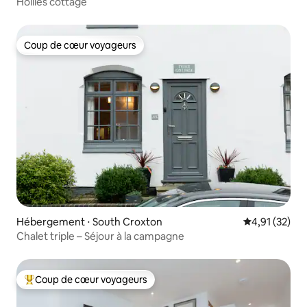
Hollies cottage
Coup de cœur voyageurs
Coup de cœur voyageurs
Hébergement ⋅ South Croxton
Évaluation mo
4,91 (32)
Chalet triple – Séjour à la campagne
Coup de cœur voyageurs
Coups de cœur voyageurs les plus appréciés