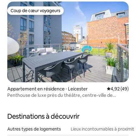
Coup de cœur voyageurs
Coup de cœur voyageurs
Appartement en résidence ⋅ Leicester
Évaluation mo
4,92 (49)
Penthouse de luxe près du théâtre, centre-ville de
Leicester
Destinations à découvrir
Autres types de logements
Lieux incontournables à proximit