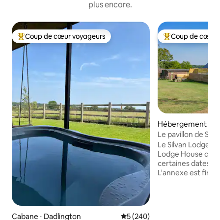
plus encore.
Coup de cœur voyageurs
Coup de cœur 
Coups de cœur voyageurs les plus appréciés
Coups de cœur vo
Hébergement ⋅ Tit
l
Le pavillon de Silva
calme pur
Le Silvan Lodge es
Lodge House qui es
certaines dates to
L'annexe est finie
plus élevées, est
avec tout ce dont
QLED 50 pouces et 
sèche-linge, réfri
Cabane ⋅ Dadlington
Évaluation moyenne sur la ba
5 (240)
lave-vaisselle, fri