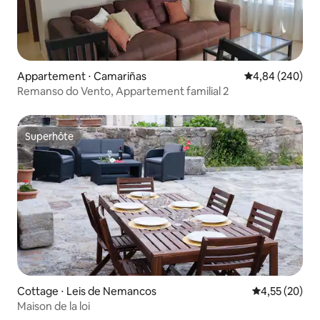
Appartement ⋅ Camariñas
Évaluation moy
4,84 (240)
Remanso do Vento, Appartement familial 2
Superhôte
Superhôte
Cottage ⋅ Leis de Nemancos
Évaluation mo
4,55 (20)
Maison de la loi