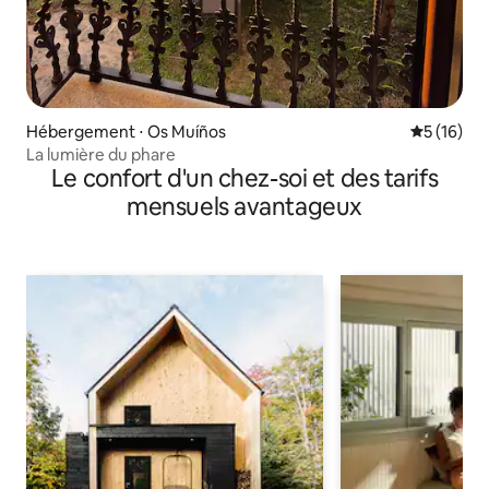
Hébergement ⋅ Os Muíños
Évaluation
5 (16)
La lumière du phare
Le confort d'un chez-soi et des tarifs
mensuels avantageux