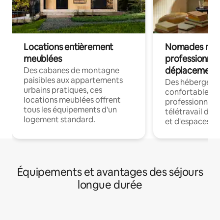
Locations entièrement
Nomades num
meublées
professionnel
déplacement
Des cabanes de montagne
paisibles aux appartements
Des hébergem
urbains pratiques, ces
confortables p
locations meublées offrent
professionnels
tous les équipements d'un
télétravail dis
logement standard.
et d'espaces de
Équipements et avantages des séjours
longue durée