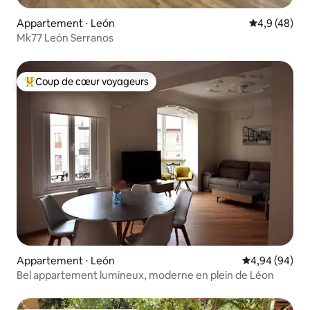
Appartement ⋅ León
Évaluation m
4,9 (48)
Mk77 León Serranos
Coup de cœur voyageurs
Coups de cœur voyageurs les plus appréciés
Appartement ⋅ León
Évaluation mo
4,94 (94)
Bel appartement lumineux, moderne en plein de Léon