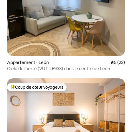
Appartement ⋅ León
Évaluation
5 (22)
Cielo del norte (VUT-LE933) dans le centre de León
Coup de cœur voyageurs
Coups de cœur voyageurs les plus appréciés