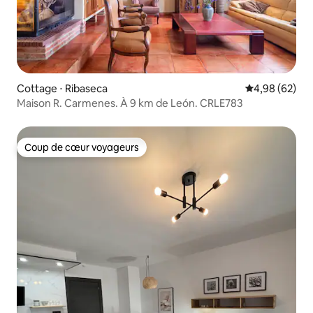
Cottage ⋅ Ribaseca
Évaluation mo
4,98 (62)
Maison R. Carmenes. À 9 km de León. CRLE783
Coup de cœur voyageurs
Coup de cœur voyageurs