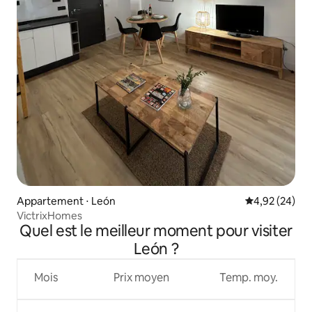
Appartement ⋅ León
Évaluation mo
4,92 (24)
VictrixHomes
Quel est le meilleur moment pour visiter
León ?
Mois
Prix moyen
Temp. moy.