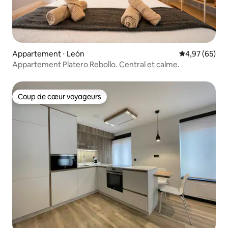
Appartement ⋅ León
Évaluation mo
4,97 (65)
Appartement Platero Rebollo. Central et calme.
Coup de cœur voyageurs
Coup de cœur voyageurs