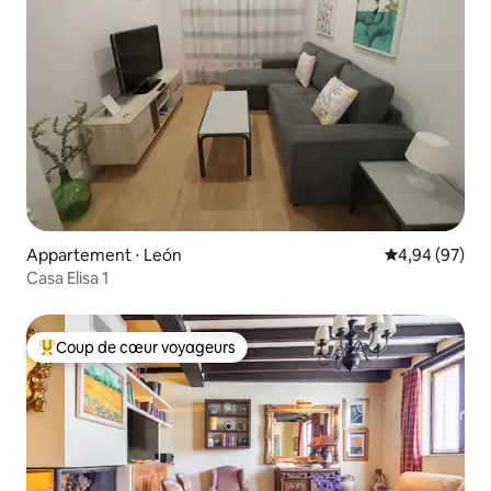
Appartement ⋅ León
Évaluation mo
4,94 (97)
Casa Elisa 1
Coup de cœur voyageurs
Coups de cœur voyageurs les plus appréciés