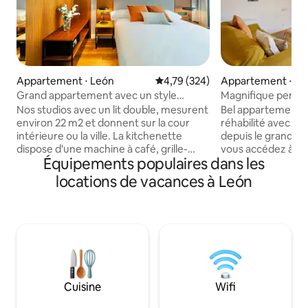
Appartement ⋅ León
Évaluation moyenne sur la base 
4,79 (324)
Appartement ⋅ Le
Grand appartement avec un style
Magnifique pentho
unique
côté de C/ Ancha
Nos studios avec un lit double, mesurent
Bel appartement m
environ 22 m2 et donnent sur la cour
réhabilité avec un 
intérieure ou la ville. La kitchenette
depuis le grand sal
dispose d'une machine à café, grille-
vous accédez à un
Équipements populaires dans les
pain, micro-ondes avec barbecue,
meublée pour que 
réfrigérateur ou réfrigérateur, plaque
d'une vue imprenable
locations de vacances à León
de cuisson et ustensiles de base. La salle
(et les tours de la
de bain a une douche et un sèche-
lumineux. Idéal po
cheveux. Ses équipements
confortable pour 
comprennent une télévision à écran
bâtiment emblémat
plat, une connexion Wi-Fi gratuite, un lit
Calle Ancha, le Pal
de 150 x 200 cm. Ses différents types de
cathédrale sont à 
décoration (fonctionnelle,
quelques mètres d
méditerranéenne ou sophistiquée)
typique pour les 
Cuisine
Wifi
créent dans les chambres un style
autonome : VUT-L
moderne et accueillant.