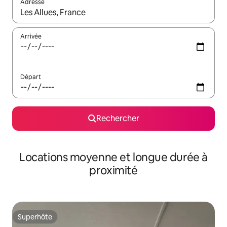
Adresse
Lorsque les résultats s'affichent, utilisez les flèches vers le hau
Arrivée
Départ
Rechercher
Locations moyenne et longue durée à
proximité
Superhôte
Superhôte