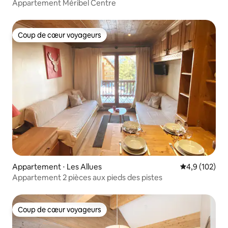
Appartement Méribel Centre
Coup de cœur voyageurs
Coup de cœur voyageurs
Appartement ⋅ Les Allues
Évaluation mo
4,9 (102)
Appartement 2 pièces aux pieds des pistes
Coup de cœur voyageurs
Coup de cœur voyageurs