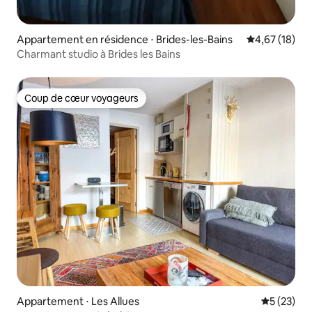
Appartement en résidence ⋅ Brides-les-Bains
Évaluation mo
4,67 (18)
Charmant studio à Brides les Bains
Coup de cœur voyageurs
Coup de cœur voyageurs
Appartement ⋅ Les Allues
Évaluation
5 (23)