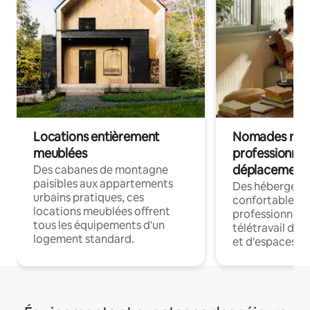
Locations entièrement
Nomades num
meublées
professionnel
déplacement
Des cabanes de montagne
paisibles aux appartements
Des hébergem
urbains pratiques, ces
confortables p
locations meublées offrent
professionnels
tous les équipements d'un
télétravail dis
logement standard.
et d'espaces de