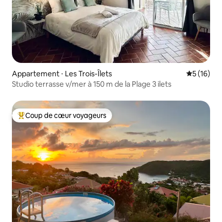
Appartement ⋅ Les Trois-Îlets
Évaluation
5 (16)
Studio terrasse v/mer à 150 m de la Plage 3 ilets
Coup de cœur voyageurs
Coups de cœur voyageurs les plus appréciés