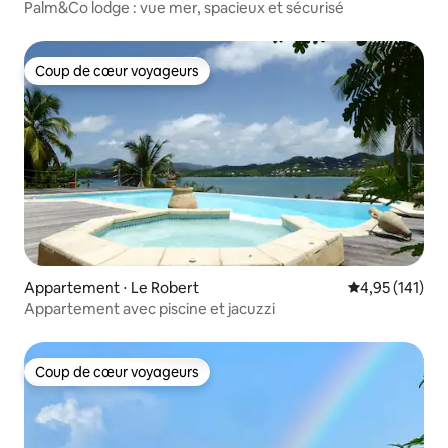
Palm&Co lodge : vue mer, spacieux et sécurisé
Coup de cœur voyageurs
Coup de cœur voyageurs
Appartement ⋅ Le Robert
Évaluation moy
4,95 (141)
Appartement avec piscine et jacuzzi
Coup de cœur voyageurs
Coup de cœur voyageurs