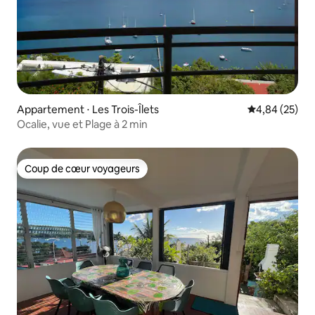
Appartement ⋅ Les Trois-Îlets
Évaluation mo
4,84 (25)
Ocalie, vue et Plage à 2 min
Coup de cœur voyageurs
Coup de cœur voyageurs