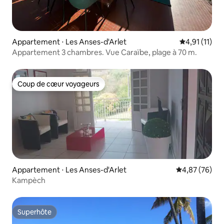
Appartement ⋅ Les Anses-d'Arlet
Évaluation m
4,91 (11)
Appartement 3 chambres. Vue Caraïbe, plage à 70 m.
Coup de cœur voyageurs
Coup de cœur voyageurs
Appartement ⋅ Les Anses-d'Arlet
Évaluation mo
4,87 (76)
Kampèch
Superhôte
Superhôte