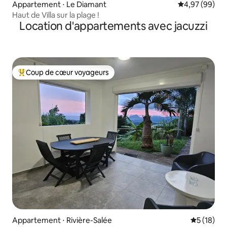
Appartement ⋅ Le Diamant
Évaluation mo
4,97 (99)
Haut de Villa sur la plage !
Location d'appartements avec jacuzzi
Coup de cœur voyageurs
Coups de cœur voyageurs les plus appréciés
Appartement ⋅ Rivière-Salée
Évaluation
5 (18)