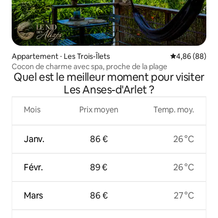
Appartement ⋅ Les Trois-Îlets
Évaluation mo
4,86 (88)
Cocon de charme avec spa, proche de la plage
Quel est le meilleur moment pour visiter
Les Anses-d'Arlet ?
Mois
Prix moyen
Temp. moy.
Janv.
86 €
26 °C
Févr.
89 €
26 °C
Mars
86 €
27 °C