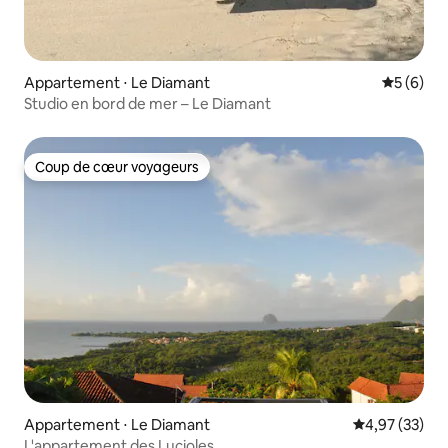
Appartement ⋅ Le Diamant
Évaluatio
5 (6)
Studio en bord de mer – Le Diamant
Coup de cœur voyageurs
Coup de cœur voyageurs
Appartement ⋅ Le Diamant
Évaluation mo
4,97 (33)
L'appartement des Lucioles