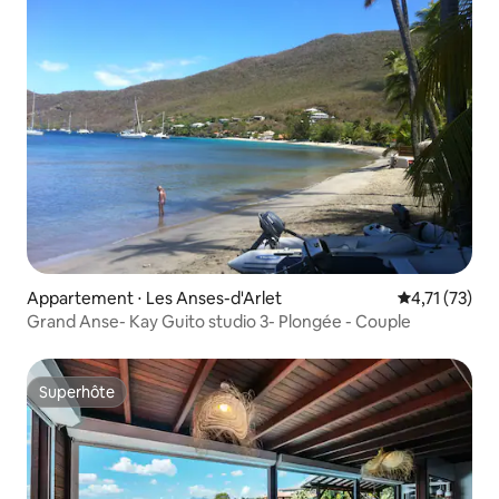
Appartement ⋅ Les Anses-d'Arlet
Évaluation mo
4,71 (73)
Grand Anse- Kay Guito studio 3- Plongée - Couple
Superhôte
Superhôte