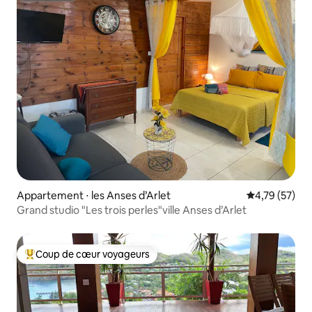
Appartement ⋅ les Anses d’Arlet
Évaluation mo
4,79 (57)
Grand studio "Les trois perles"ville Anses d’Arlet
Coup de cœur voyageurs
Coups de cœur voyageurs les plus appréciés