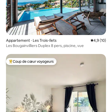
Appartement ⋅ Les Trois-Ilets
Évaluation m
4,9 (10)
Les Bougainvilliers Duplex 8 pers, piscine, vue
Coup de cœur voyageurs
Coups de cœur voyageurs les plus appréciés