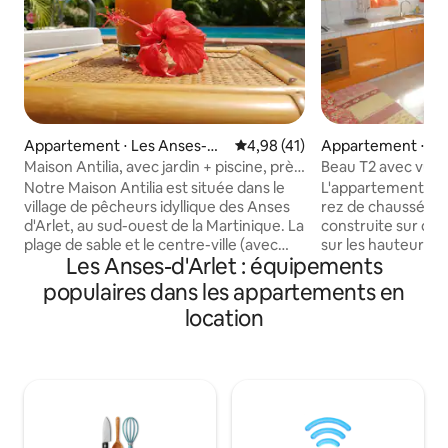
Appartement ⋅ Les Anses-
Évaluation moyenne sur la base
4,98 (41)
Appartement ⋅ Le
d'Arlet
d'Arlet
Maison Antilia, avec jardin + piscine, près
Beau T2 avec vue 
de la plage
Anses D'Arlet
Notre Maison Antilia est située dans le
L'appartement de 
village de pêcheurs idyllique des Anses
rez de chaussée d
d'Arlet, au sud-ouest de la Martinique. La
construite sur deu
plage de sable et le centre-ville (avec
sur les hauteurs 
Les Anses-d'Arlet : équipements
église, boulangerie, poste, médecin,
d'Arlet, vous sere
pharmacie, snack-bars et restaurants)
vue exceptionnelle
populaires dans les appartements en
sont à env. 5 minutes à pied. Les
une grande terras
location
appartements - nichés dans un jardin
Stores. L'appart
tropical avec piscine et cabane barbecue
séjour (avec clic-
- se composent chacun d'un salon-salle à
climatisée (lit de 
manger, d'une télévision, d'une cuisine
avec wc et une cui
entièrement équipée, d'une salle de bain
plaque gaz,hotte r
avec douche et WC et d'une chambre à
ondes, lave-linge
coucher séparée avec climatisation. Le
salon de jardin