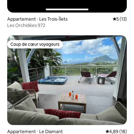
Appartement ⋅ Les Trois-Îlets
Évaluation
5 (13)
Les Orchidées 972
Coup de cœur voyageurs
Coup de cœur voyageurs
Appartement ⋅ Le Diamant
Évaluation mo
4,89 (18)