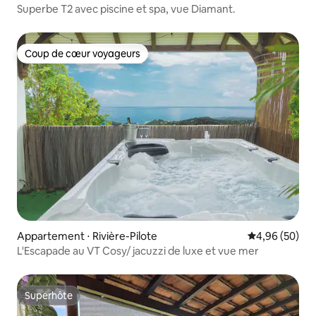
Superbe T2 avec piscine et spa, vue Diamant.
Coup de cœur voyageurs
Coup de cœur voyageurs
Appartement ⋅ Rivière-Pilote
Évaluation mo
4,96 (50)
L'Escapade au VT Cosy/ jacuzzi de luxe et vue mer
Superhôte
Superhôte