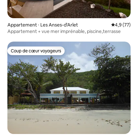
Appartement ⋅ Les Anses-d'Arlet
Évaluation m
4,9 (77)
Appartement + vue mer imprénable, piscine,terrasse
Coup de cœur voyageurs
Coup de cœur voyageurs