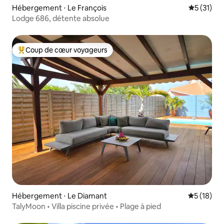
Hébergement ⋅ Le François
Évaluation
5 (31)
Lodge 686, détente absolue
Coup de cœur voyageurs
Coups de cœur voyageurs les plus appréciés
Hébergement ⋅ Le Diamant
Évaluation
5 (18)
TalyMoon • Villa piscine privée • Plage à pied