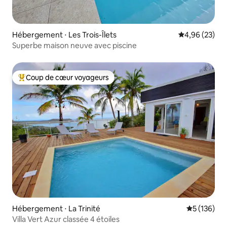
Hébergement ⋅ Les Trois-Îlets
Évaluation mo
4,96 (23)
Superbe maison neuve avec piscine
Coup de cœur voyageurs
Coups de cœur voyageurs les plus appréciés
Hébergement ⋅ La Trinité
Évaluation 
5 (136)
Villa Vert Azur classée 4 étoiles