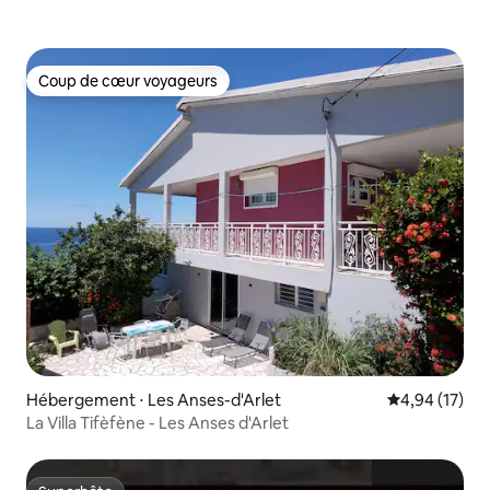
Coup de cœur voyageurs
Coup de cœur voyageurs
Hébergement ⋅ Les Anses-d'Arlet
Évaluation mo
4,94 (17)
La Villa Tifèfène - Les Anses d'Arlet