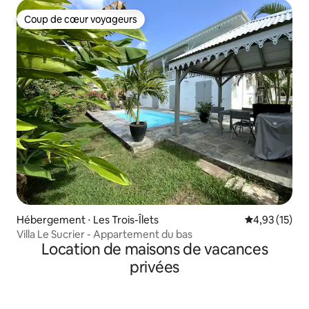
Coup de cœur voyageurs
Coup de cœur voyageurs
Hébergement ⋅ Les Trois-Îlets
Évaluation mo
4,93 (15)
Villa Le Sucrier - Appartement du bas
Location de maisons de vacances
privées