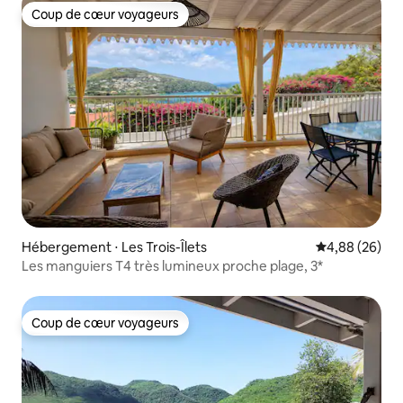
Coup de cœur voyageurs
Coup de cœur voyageurs
Hébergement ⋅ Les Trois-Îlets
Évaluation mo
4,88 (26)
Les manguiers T4 très lumineux proche plage, 3*
Coup de cœur voyageurs
Coup de cœur voyageurs