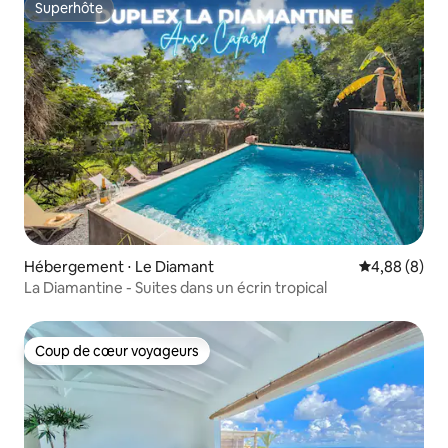
Superhôte
Superhôte
Hébergement ⋅ Le Diamant
Évaluation m
4,88 (8)
La Diamantine - Suites dans un écrin tropical
Coup de cœur voyageurs
Coup de cœur voyageurs