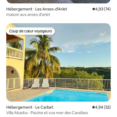
Hébergement ⋅ Les Anses-d'Arlet
Évaluation mo
4,93 (74)
maison aux anses d'arlet
Coup de cœur voyageurs
Coup de cœur voyageurs
Hébergement ⋅ Le Carbet
Évaluation mo
4,94 (32)
Villa Akasha - Piscine et vue mer des Caraïbes