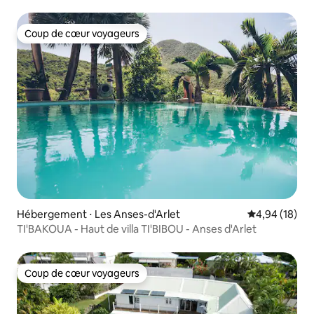
Coup de cœur voyageurs
Coup de cœur voyageurs
Hébergement ⋅ Les Anses-d'Arlet
Évaluation mo
4,94 (18)
TI'BAKOUA - Haut de villa TI'BIBOU - Anses d'Arlet
Coup de cœur voyageurs
Coup de cœur voyageurs