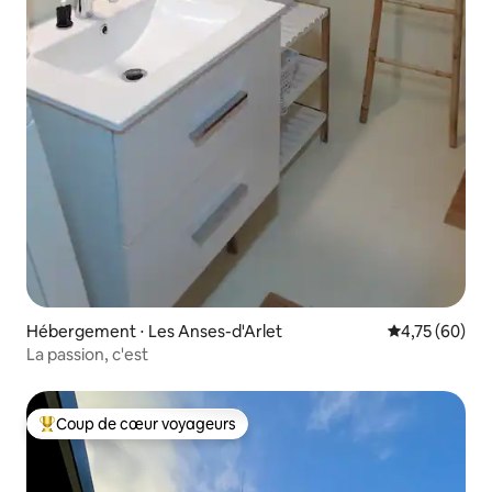
Hébergement ⋅ Les Anses-d'Arlet
Évaluation mo
4,75 (60)
La passion, c'est
Coup de cœur voyageurs
Coups de cœur voyageurs les plus appréciés