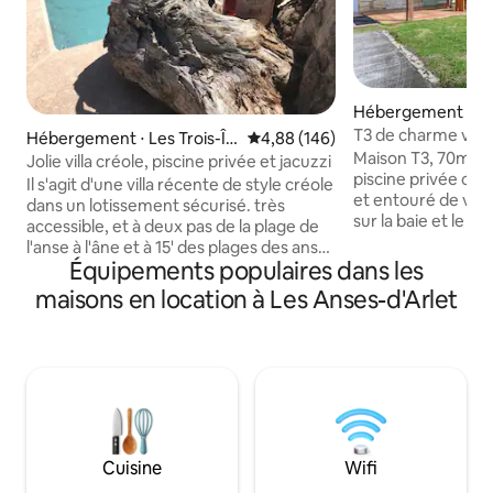
Hébergement ⋅ Le
T3 de charme vue 
Hébergement ⋅ Les Trois-Île
Évaluation moyenne sur la base 
4,88 (146)
privée chauffée
Maison T3, 70m2 e
ts
Jolie villa créole, piscine privée et jacuzzi
piscine privée chauffée Sect
Il s'agit d'une villa récente de style créole
et entouré de ver
dans un lotissement sécurisé. très
sur la baie et le roc
accessible, et à deux pas de la plage de
équipé: Chambres c
l'anse à l'âne et à 15' des plages des anses
wifi, machine à lav
Équipements populaires dans les
d'Arlets et de l'anse Mitan. À 2’ des
à laver la vaisselle
commerces ( dont supérette), station
maisons en location à Les Anses-d'Arlet
ondes, cafetière N
service, distributeur de billets ,
congélateur Proche de toutes
restaurants, cette villa est idéale pour
commodités: boula
passer un excellent séjour alliant
pharmacie, comme
détente, confort et sécurité. Aménagée
proximité des plus
dans une ambiance cosy et moderne,
Véritable coup de cœur ! Poss
tout en conservant l’esprit créole, elle
parapluie.
dispose de nombreux équipements.
Cuisine
Wifi