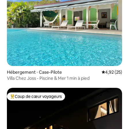
Hébergement ⋅ Case-Pilote
Évaluation mo
4,92 (25)
Villa Chez Joss - Piscine & Mer 1 min à pied
Coup de cœur voyageurs
Coups de cœur voyageurs les plus appréciés