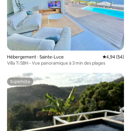
Hébergement ⋅ Sainte-Luce
Évaluation mo
4,94 (54)
Villa Ti SBH - Vue panoramique à 3 min des plages
Superhôte
Superhôte