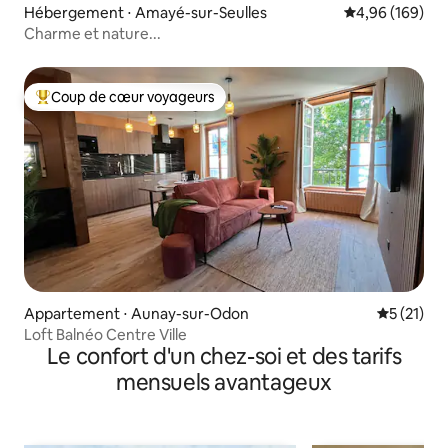
Hébergement ⋅ Amayé-sur-Seulles
Évaluation moy
4,96 (169)
Charme et nature...
Coup de cœur voyageurs
Coups de cœur voyageurs les plus appréciés
Appartement ⋅ Aunay-sur-Odon
Évaluation
5 (21)
Loft Balnéo Centre Ville
Le confort d'un chez-soi et des tarifs
mensuels avantageux