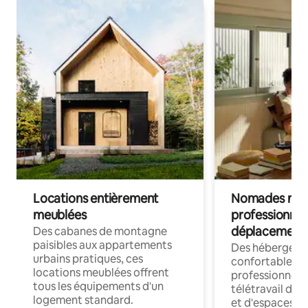
Locations entièrement
Nomades num
meublées
professionnel
déplacement
Des cabanes de montagne
paisibles aux appartements
Des hébergem
urbains pratiques, ces
confortables p
locations meublées offrent
professionnels
tous les équipements d'un
télétravail dis
logement standard.
et d'espaces de