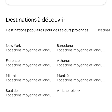
Destinations à découvrir
Destinations populaires pour des séjours prolongés
Destinati
New York
Barcelone
Locations moyenne et longue durée
Locations moyenne et longue durée
Florence
Athènes
Locations moyenne et longue durée
Locations moyenne et longue durée
Miami
Montréal
Locations moyenne et longue durée
Locations moyenne et longue durée
Seattle
Afficher plus
Locations moyenne et longue durée