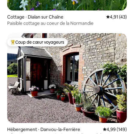
Cottage ⋅ Dialan sur Chaîne
Évaluation mo
4,91 (43)
Paisible cottage au coeur de la Normandie
Coup de cœur voyageurs
Coups de cœur voyageurs les plus appréciés
Hébergement ⋅ Danvou-la-Ferrière
Évaluation moy
4,99 (149)