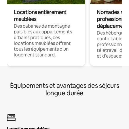
Locations entièrement
Nomades num
meublées
professionnel
déplacement
Des cabanes de montagne
paisibles aux appartements
Des hébergem
urbains pratiques, ces
confortables p
locations meublées offrent
professionnels
tous les équipements d'un
télétravail dis
logement standard.
et d'espaces de
Équipements et avantages des séjours
longue durée