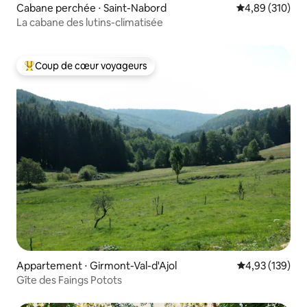
Cabane perchée ⋅ Saint-Nabord
Évaluation moy
4,89 (310)
La cabane des lutins-climatisée
Coup de cœur voyageurs
Coups de cœur voyageurs les plus appréciés
Appartement ⋅ Girmont-Val-d'Ajol
Évaluation moy
4,93 (139)
Gîte des Faings Potots