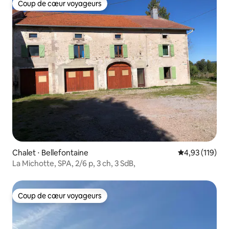
Coup de cœur voyageurs
Coup de cœur voyageurs
Chalet ⋅ Bellefontaine
Évaluation moy
4,93 (119)
La Michotte, SPA, 2/6 p, 3 ch, 3 SdB,
Coup de cœur voyageurs
Coup de cœur voyageurs