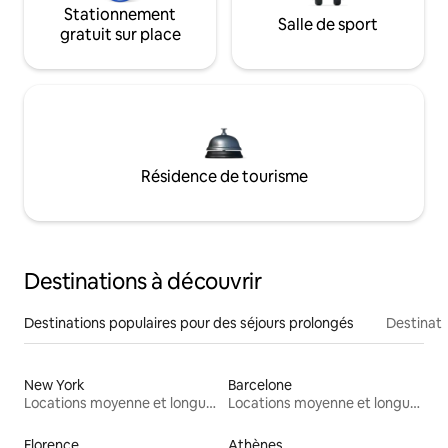
Stationnement
Salle de sport
gratuit sur place
Résidence de tourisme
Destinations à découvrir
Destinations populaires pour des séjours prolongés
Destinati
New York
Barcelone
Locations moyenne et longue durée
Locations moyenne et longue durée
Florence
Athènes