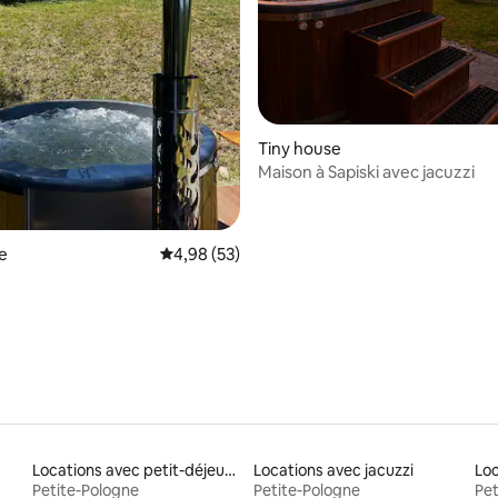
 sur la base de 15 commentaires : 5 sur 5
Tiny house
Maison à Sapiski avec jacuzzi
e
Évaluation moyenne sur la base de 53 commen
4,98 (53)
Locations avec petit-déjeuner
Locations avec jacuzzi
Lo
Petite-Pologne
Petite-Pologne
Pet