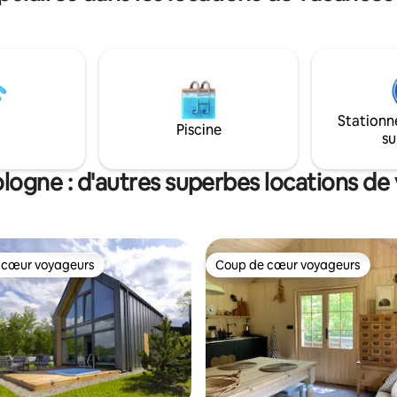
s fenêtres du chalet offrent une
jusqu'à Krupówki (4 minutes). E
te sur les environs
sentiers de randonnée et piste
ues, où vous pouvez admirer la
cyclables, pistes de ski !
u paysage. L'un des plus grands
 de notre chalet est sa
avec la nature. Il suffit de
e quelques marches pour vous
Stationn
 dans les bois. Apporter votre
Piscine
su
 compagnie n'est pas un
. Zone clôturée.
ologne : d'autres superbes locations de
 cœur voyageurs
Coup de cœur voyageurs
 cœur voyageurs
Coup de cœur voyageurs