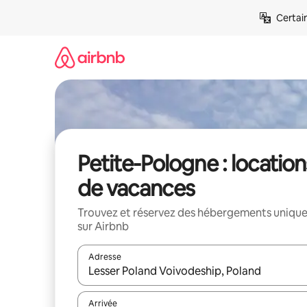
Aller
Certai
directement
au
contenu
Petite-Pologne : location
de vacances
Trouvez et réservez des hébergements uniqu
sur Airbnb
Adresse
Lorsque les résultats s'affichent, utilisez les flèc
Arrivée