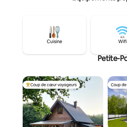
vues . Le
Fi rapide ajoutent du confort. Des
vue parfai
sentiers, des forêts et la nature vous
pittoresq
attendent : plus près du paradis, plus
verdure d
près de vous.
avantages
proximité 
descendr
retrouver
Cuisine
Wifi
animal de
problème 
Petite-P
Coup de cœur voyageurs
Coup de
Coups de cœur voyageurs les plus appréciés
Coup de