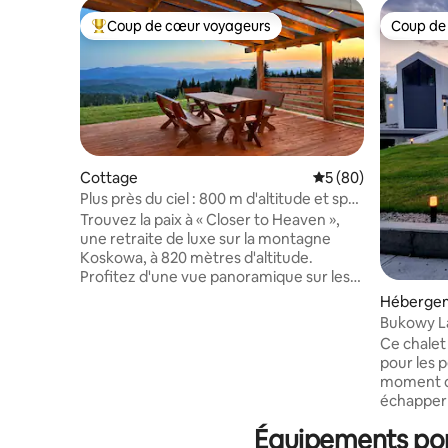
Coup de cœur voyageurs
Coup de
Coups de cœur voyageurs les plus appréciés
Coup de
Cottage
Évaluation moyenne 
5 (80)
Plus près du ciel : 800 m d'altitude et spa
extérieur
Trouvez la paix à « Closer to Heaven »,
une retraite de luxe sur la montagne
Koskowa, à 820 mètres d'altitude.
Profitez d'une vue panoramique sur les
montagnes Beskid Wyspowy et Tatra
Héberge
depuis une terrasse spacieuse. Ce
Bukowy La
logement écologique de 88 m ² est
Ce chalet 
entouré de 2 300 m ² de terrain privé.
pour les 
Détendez-vous dans le spa extérieur
moment de
sans chlore pour 5 personnes avec
échapper 
2 sièges de massage inclinables. De l'eau
Lorsque v
de source pure, un réfrigérateur avec
Équipements popu
remarque
machine à glaçons et une connexion Wi-