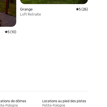
Grange
Évaluation moyenne
5 (26)
Loft Retraite
Évaluation moyenne sur la base de 10 commentaires : 5 sur 5
5 (10)
taires : 4,98 sur 5
cations de dômes
Locations au pied des pistes
ite-Pologne
Petite-Pologne