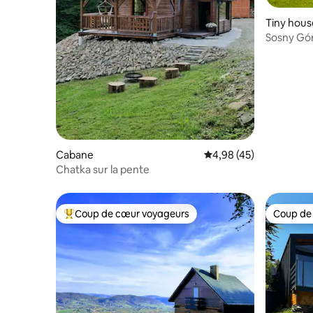
Tiny hous
Sosny Gór
Cabane
Évaluation moyenne sur
4,98 (45)
Chatka sur la pente
Coup de cœur voyageurs
Coup de
Coups de cœur voyageurs les plus appréciés
Coup de