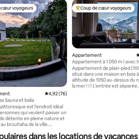
 cœur voyageurs
Coup de cœur voyageurs
 cœur voyageurs
Coups de cœur voyageurs les p
sur la base de 80 commentaires : 5 sur 5
Appartement
É
Appartement à 1 050 m ! avec t
avec vue, max. 8 personnes
Appartement de plain-pied (10
situé dans une maison en bois 
altitude de 1050 au-dessus du 
la mer ! ! ! L'entrée est séparée.
L'appartement dispose d'une 
ment
Évaluation moyenne sur la base de 76 commen
4,92 (76)
terrasse, nous fournissons des 
s Sauna et balia
La vue sur les montagnes « ent
pittoresque est l'endroit idéal
le salon :) Vous pouvez garer v
personnes qui veulent passer un
voiture sur la propriété. Le saun
 détente en pleine nature et
cheminée sont gratuits ,le jacuz
au brouhaha de la ville.
(jacuzzi en bois) payé en supp
ous arriverez au chalet, vous
Vous pouvez rejoindre Gubałó
laires dans les locations de vacances
rez immédiatement de belles
pied(1h00) et aller en téléphér