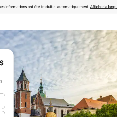
nes informations ont été traduites automatiquement. 
Afficher la lang
s
es
hes vers le haut et vers le bas pour les parcourir ou en appuyant et en fai