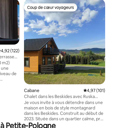
Cottage
Coup de cœur voyageurs
Coup
lus appréciés
Coup de cœur voyageurs
Coups d
MAISON 
sur les 
HONAY HO
et moder
unique su
maison e
tous ceux
sauvage, 
un refug
valuation moyenne sur la base de 122 commentaires : 4,92 sur 5
4,92 (122)
Podhale. 
errasse
que desig
0 m2)
chaque d
à une
découvrir
niveau de
extrêmem
l'extérie
grande
taires : 4,92 sur 5
également
transats.
Cabane
Évaluation moyenne sur
4,97 (101)
bois. Bie
re » dans
Chalet dans les Beskides avec Ruska
otre
Bania avec jacuzzi et sauna
Je vous invite à vous détendre dans une
a et la
maison en bois de style montagnard
zi 2x
dans les Beskides. Construit au début de
lément.
2023. Située dans un quartier calme, près
wka à
 à Petite-Pologne
d'une forêt avec vue sur la montagne
ique