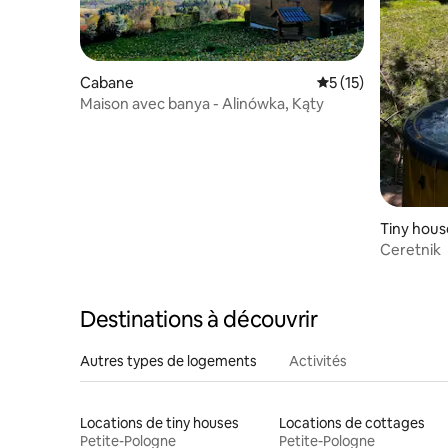
Cabane
Évaluation moyenne
5 (15)
Maison avec banya - Alinówka, Kąty
Tiny hous
Ceretnik
Destinations à découvrir
Autres types de logements
Activités
Locations de tiny houses
Locations de cottages
Petite-Pologne
Petite-Pologne