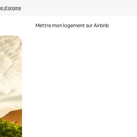
ue d'origine
Mettre mon logement sur Airbnb
sant glisser.