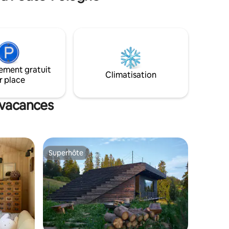
Jaworz. Nombreux sentiers de
nvirons :
randonnée et pistes cyclables. Un spa
s
privé est à la disposition des clients.
Banya russe avec hydromassage, idéale
pour une détente climatique, et sauna
finlandais avec un tonneau de baignade.
Parking gratuit, cuisine, deux salles de
ement gratuit
bains, terrasse spacieuse, balcon (côté
Climatisation
r place
ensoleillé), barbecue, chaises longues,
foyer. Maison de haut standing.
 vacances
Superhôte
Superhôte