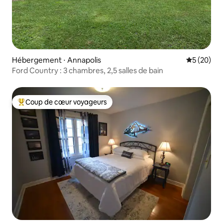
Hébergement ⋅ Annapolis
Évaluation
5 (20)
Ford Country : 3 chambres, 2,5 salles de bain
Coup de cœur voyageurs
Coups de cœur voyageurs les plus appréciés