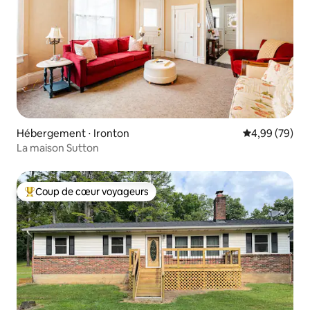
Hébergement ⋅ Ironton
Évaluation mo
4,99 (79)
La maison Sutton
Coup de cœur voyageurs
Coups de cœur voyageurs les plus appréciés