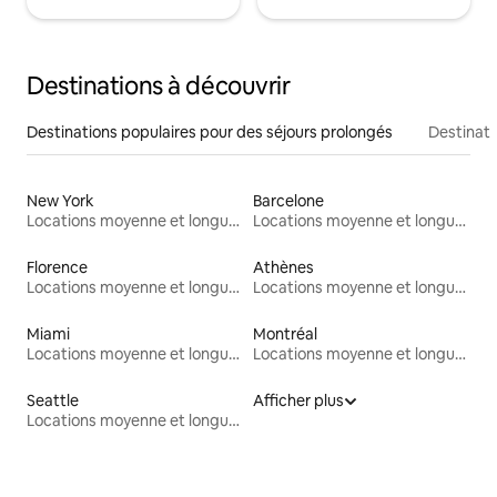
Destinations à découvrir
Destinations populaires pour des séjours prolongés
Destinati
New York
Barcelone
Locations moyenne et longue durée
Locations moyenne et longue durée
Florence
Athènes
Locations moyenne et longue durée
Locations moyenne et longue durée
Miami
Montréal
Locations moyenne et longue durée
Locations moyenne et longue durée
Seattle
Afficher plus
Locations moyenne et longue durée