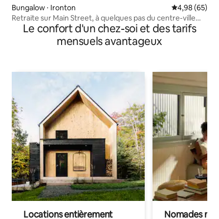
Bungalow ⋅ Ironton
Évaluation mo
4,98 (65)
Retraite sur Main Street, à quelques pas du centre-ville
Le confort d'un chez-soi et des tarifs
d'Ironton
mensuels avantageux
Locations entièrement
Nomades num