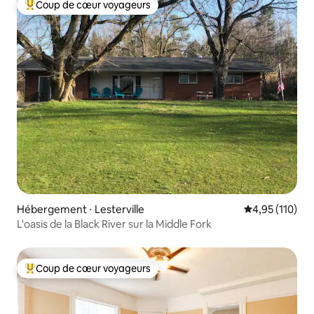
Coup de cœur voyageurs
Coups de cœur voyageurs les plus appréciés
Hébergement ⋅ Lesterville
Évaluation moy
4,95 (110)
L'oasis de la Black River sur la Middle Fork
Coup de cœur voyageurs
Coups de cœur voyageurs les plus appréciés