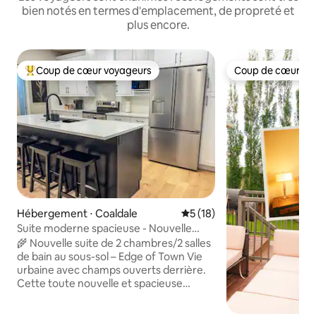
bien notés en termes d'emplacement, de propreté et
plus encore.
Coup de cœur voyageurs
Coup de cœur vo
Coups de cœur voyageurs les plus appréciés
Coup de cœur vo
Hébergement ⋅ Coaldale
Évaluation moyenne sur la b
5 (18)
Suite moderne spacieuse - Nouvelle
construction en bordure de ville.
🌾 Nouvelle suite de 2 chambres/2 salles
de bain au sous-sol – Edge of Town Vie
urbaine avec champs ouverts derrière.
Cette toute nouvelle et spacieuse
retraite de niveau inférieur dispose
d'une entrée privée et d'un parking. Lits