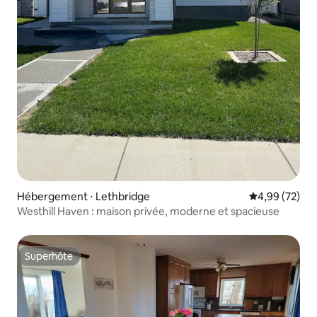
Hébergement ⋅ Lethbridge
Évaluation mo
4,99 (72)
Westhill Haven : maison privée, moderne et spacieuse
Superhôte
Superhôte