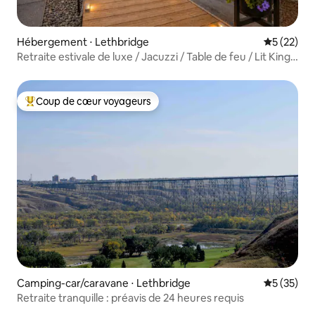
Hébergement ⋅ Lethbridge
Évaluation
5 (22)
Retraite estivale de luxe / Jacuzzi / Table de feu / Lit King
Size
Coup de cœur voyageurs
Coups de cœur voyageurs les plus appréciés
Camping-car/caravane ⋅ Lethbridge
Évaluation
5 (35)
Retraite tranquille : préavis de 24 heures requis