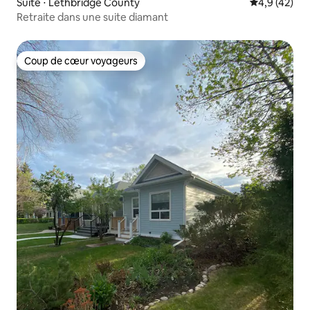
Suite ⋅ Lethbridge County
Évaluation m
4,9 (42)
Retraite dans une suite diamant
Coup de cœur voyageurs
Coup de cœur voyageurs