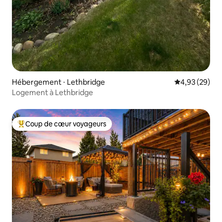
Hébergement ⋅ Lethbridge
Évaluation mo
4,93 (29)
Logement à Lethbridge
Coup de cœur voyageurs
Coups de cœur voyageurs les plus appréciés