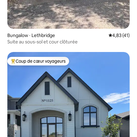
Bungalow ⋅ Lethbridge
Évaluation mo
4,83 (41)
Suite au sous-sol et cour clôturée
Coup de cœur voyageurs
Coups de cœur voyageurs les plus appréciés