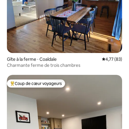
Gîte à la ferme ⋅ Coaldale
Évaluation mo
4,77 (83)
Charmante ferme de trois chambres
Coup de cœur voyageurs
Coups de cœur voyageurs les plus appréciés