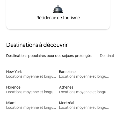
Résidence de tourisme
Destinations à découvrir
Destinations populaires pour des séjours prolongés
Destinati
New York
Barcelone
Locations moyenne et longue durée
Locations moyenne et longue durée
Florence
Athènes
Locations moyenne et longue durée
Locations moyenne et longue durée
Miami
Montréal
Locations moyenne et longue durée
Locations moyenne et longue durée