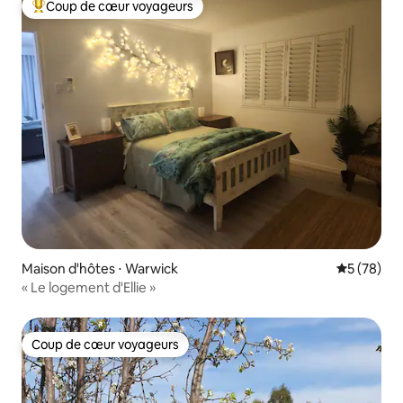
Coup de cœur voyageurs
Coups de cœur voyageurs les plus appréciés
Maison d'hôtes ⋅ Warwick
Évaluation
5 (78)
« Le logement d'Ellie »
Coup de cœur voyageurs
Coup de cœur voyageurs