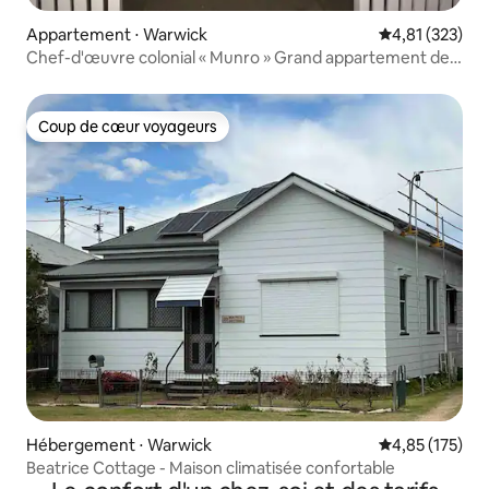
Appartement ⋅ Warwick
Évaluation moy
4,81 (323)
Chef-d'œuvre colonial « Munro » Grand appartement de
ville.
Coup de cœur voyageurs
Coup de cœur voyageurs
Hébergement ⋅ Warwick
Évaluation moy
4,85 (175)
Beatrice Cottage - Maison climatisée confortable