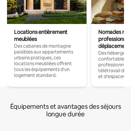
Locations entièrement
Nomades num
meublées
professionnel
déplacement
Des cabanes de montagne
paisibles aux appartements
Des hébergem
urbains pratiques, ces
confortables p
locations meublées offrent
professionnels
tous les équipements d'un
télétravail dis
logement standard.
et d'espaces de
Équipements et avantages des séjours
longue durée