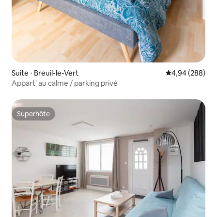
Suite ⋅ Breuil-le-Vert
Évaluation moy
4,94 (288)
Appart' au calme / parking privé
Superhôte
Superhôte