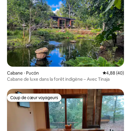
Cabane ⋅ Pucón
Évaluation mo
4,88 (40)
Cabane de luxe dans la forêt indigène – Avec Tinaja
Coup de cœur voyageurs
Coup de cœur voyageurs