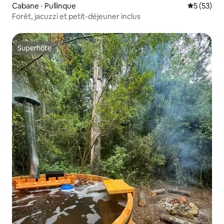
Cabane ⋅ Pullinque
Évaluation
5 (53)
Forêt, jacuzzi et petit-déjeuner inclus
Superhôte
Superhôte