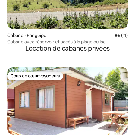
Cabane ⋅ Panguipulli
Évaluatio
5 (11)
Cabane avec réservoir et accès à la plage du lac
Location de cabanes privées
Calafquen
Coup de cœur voyageurs
Coup de cœur voyageurs