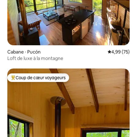
Cabane ⋅ Pucón
Évaluation mo
4,99 (75)
Loft de luxe à la montagne
Coup de cœur voyageurs
Coups de cœur voyageurs les plus appréciés