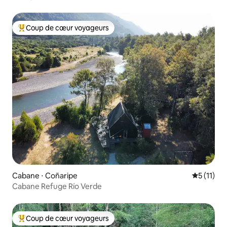
Coup de cœur voyageurs
Coups de cœur voyageurs les plus appréciés
Cabane ⋅ Coñaripe
Évaluatio
5 (11)
Cabane Refuge Río Verde
Coup de cœur voyageurs
Coups de cœur voyageurs les plus appréciés