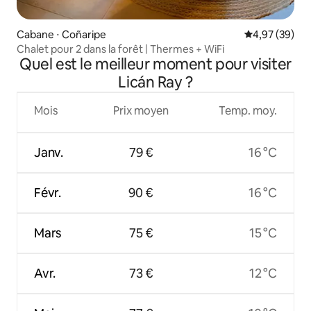
Cabane ⋅ Coñaripe
Évaluation mo
4,97 (39)
Chalet pour 2 dans la forêt | Thermes + WiFi
Quel est le meilleur moment pour visiter
Licán Ray ?
Mois
Prix moyen
Temp. moy.
Janv.
79 €
16 °C
Févr.
90 €
16 °C
Mars
75 €
15 °C
Avr.
73 €
12 °C