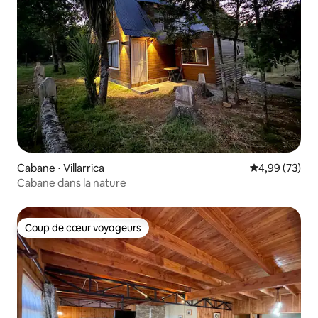
Cabane ⋅ Villarrica
Évaluation mo
4,99 (73)
Cabane dans la nature
Coup de cœur voyageurs
Coup de cœur voyageurs