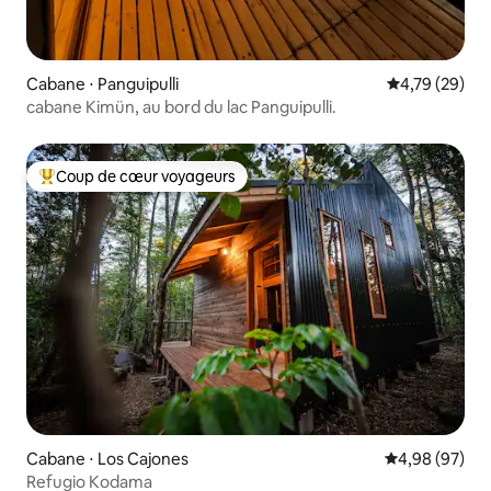
Cabane ⋅ Panguipulli
Évaluation mo
4,79 (29)
cabane Kimün, au bord du lac Panguipulli.
Coup de cœur voyageurs
Coups de cœur voyageurs les plus appréciés
Cabane ⋅ Los Cajones
Évaluation mo
4,98 (97)
Refugio Kodama