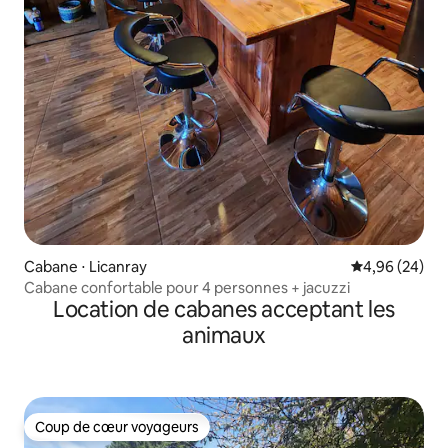
Cabane ⋅ Licanray
Évaluation mo
4,96 (24)
Cabane confortable pour 4 personnes + jacuzzi
Location de cabanes acceptant les
animaux
Coup de cœur voyageurs
Coup de cœur voyageurs