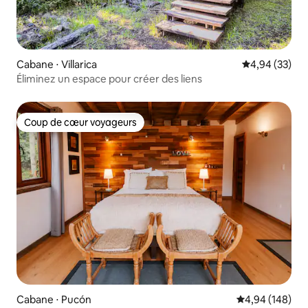
Cabane ⋅ Villarica
Évaluation mo
4,94 (33)
Éliminez un espace pour créer des liens
Coup de cœur voyageurs
Coup de cœur voyageurs
Cabane ⋅ Pucón
Évaluation moy
4,94 (148)