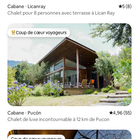
Cabane ⋅ Licanray
Évaluatio
5 (8)
Chalet pour 8 personnes avec terrasse à Lican Ray
Coup de cœur voyageurs
Coups de cœur voyageurs les plus appréciés
Cabane ⋅ Pucón
Évaluation mo
4,96 (55)
Chalet de luxe incontournable à 12 km de Pucon
Coup de cœur voyageurs