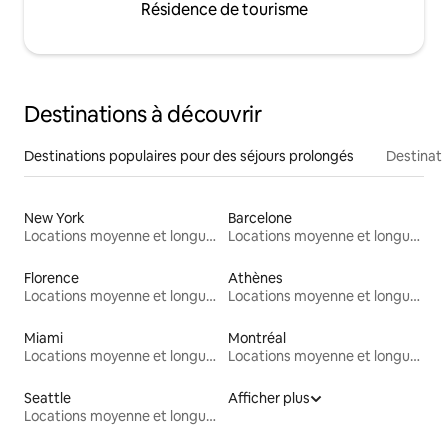
Résidence de tourisme
Destinations à découvrir
Destinations populaires pour des séjours prolongés
Destinati
New York
Barcelone
Locations moyenne et longue durée
Locations moyenne et longue durée
Florence
Athènes
Locations moyenne et longue durée
Locations moyenne et longue durée
Miami
Montréal
Locations moyenne et longue durée
Locations moyenne et longue durée
Seattle
Afficher plus
Locations moyenne et longue durée