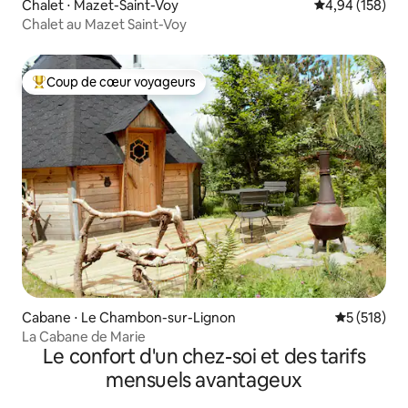
Chalet ⋅ Mazet-Saint-Voy
Évaluation moy
4,94 (158)
Chalet au Mazet Saint-Voy
Coup de cœur voyageurs
Coups de cœur voyageurs les plus appréciés
Cabane ⋅ Le Chambon-sur-Lignon
Évaluation 
5 (518)
La Cabane de Marie
Le confort d'un chez-soi et des tarifs
mensuels avantageux