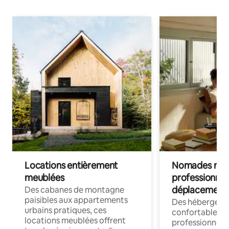
Locations entièrement
Nomades num
meublées
professionnel
déplacement
Des cabanes de montagne
paisibles aux appartements
Des hébergem
urbains pratiques, ces
confortables p
locations meublées offrent
professionnels