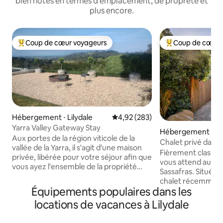
bien notés en termes d'emplacement, de propreté et
plus encore.
Coup de cœur voyageurs
Coup de cœur 
Coups de cœur voyageurs les plus appréciés
Coups de cœur vo
Hébergement ⋅ Lilydale
Évaluation moyenne sur la base 
4,92 (283)
Yarra Valley Gateway Stay
Hébergement ⋅ Sa
Aux portes de la région viticole de la
Chalet privé dans 
vallée de la Yarra, il s'agit d'une maison
dans les Dandeno
Fièrement classé 5 
privée, libérée pour votre séjour afin que
vous attend au cœu
vous ayez l'ensemble de la propriété
Sassafras. Situé su
pour vous. Elle est située sur 1 acre dans
chalet récemment 
une cour tranquille et est populaire
Équipements populaires dans les
ambiance de luxe,
auprès des invités de mariage et de
nombreuses fenêtr
locations de vacances à Lilydale
festival, des séjours en famille et avec
qui sont parfaite
animaux de compagnie, des amateurs
profiter du jardin e