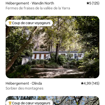
Hébergement ⋅ Wandin North
Évaluation 
5 (125)
Fermes de fraises de la vallée de la Yarra
Coup de cœur voyageurs
Coups de cœur voyageurs les plus appréciés
Hébergement ⋅ Olinda
Évaluation moy
4,99 (145)
Sorbier des montagnes
Coup de cœur voyageurs