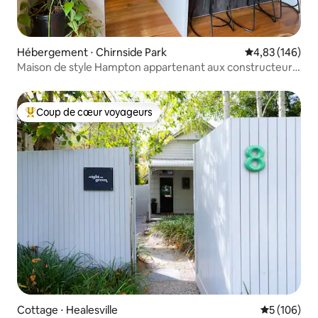
Hébergement ⋅ Chirnside Park
Évaluation moy
4,83 (146)
Maison de style Hampton appartenant aux constructeurs
- Chirnside
Coup de cœur voyageurs
Coups de cœur voyageurs les plus appréciés
Cottage ⋅ Healesville
Évaluation 
5 (106)