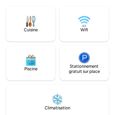
de vin et des explorateurs de la vallée de
enchanteurs. Les a
Yarra. Située au sommet d'une colline
des téléviseurs/c
qui offre la sérénité de vues généreuses
ventilateurs de p
sur la vallée de Yarra, la maison est
climatisation, un
aménagée pour recevoir. Les animaux
des plans de travai
domestiques sont les bienvenus, y
matelas queen en 
compris l'accès aux écuries et au
Cuisine
Wifi
cuisine/garde-ma
paddock électrobraid.
buanderie europé
fenêtre donnant su
plus encore.
Stationnement
Piscine
gratuit sur place
Climatisation