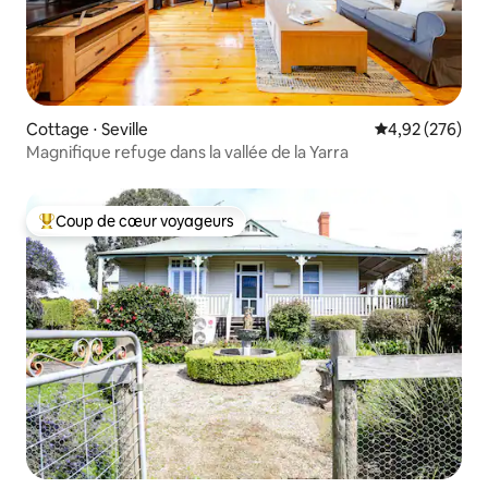
Cottage ⋅ Seville
Évaluation moy
4,92 (276)
Magnifique refuge dans la vallée de la Yarra
Coup de cœur voyageurs
Coups de cœur voyageurs les plus appréciés