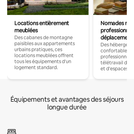
Locations entièrement
Nomades num
meublées
professionnel
déplacement
Des cabanes de montagne
paisibles aux appartements
Des hébergem
urbains pratiques, ces
confortables p
locations meublées offrent
professionnels
tous les équipements d'un
télétravail dis
logement standard.
et d'espaces de
Équipements et avantages des séjours
longue durée