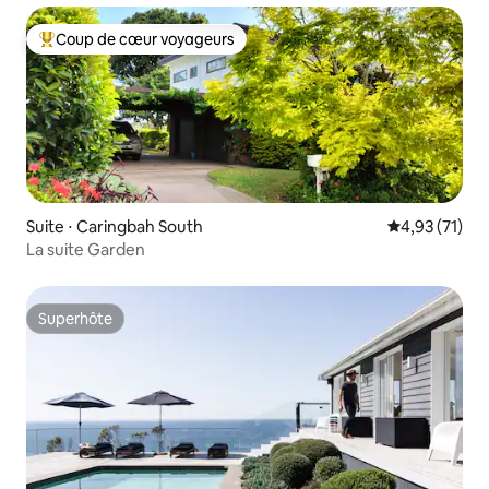
Coup de cœur voyageurs
Coups de cœur voyageurs les plus appréciés
Suite ⋅ Caringbah South
Évaluation mo
4,93 (71)
La suite Garden
Superhôte
Superhôte