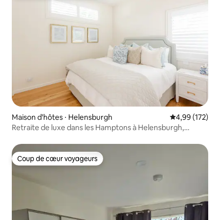
Maison d'hôtes ⋅ Helensburgh
Évaluation moy
4,99 (172)
Retraite de luxe dans les Hamptons à Helensburgh,
Nouvelle-Galles du Sud - Lit King Size
Coup de cœur voyageurs
Coup de cœur voyageurs