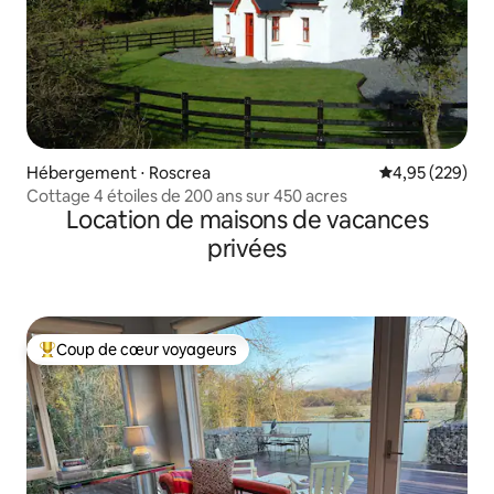
Hébergement ⋅ Roscrea
Évaluation moy
4,95 (229)
Cottage 4 étoiles de 200 ans sur 450 acres
Location de maisons de vacances
privées
Coup de cœur voyageurs
Coups de cœur voyageurs les plus appréciés