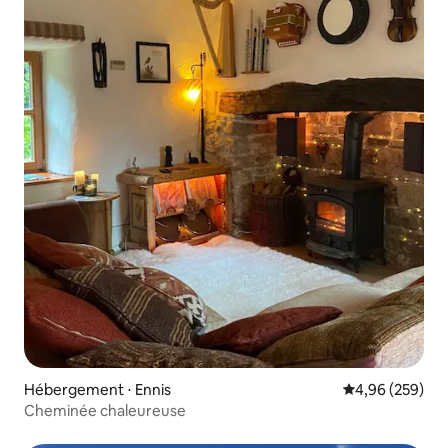
Hébergement ⋅ Ennis
Évaluation moy
4,96 (259)
Cheminée chaleureuse