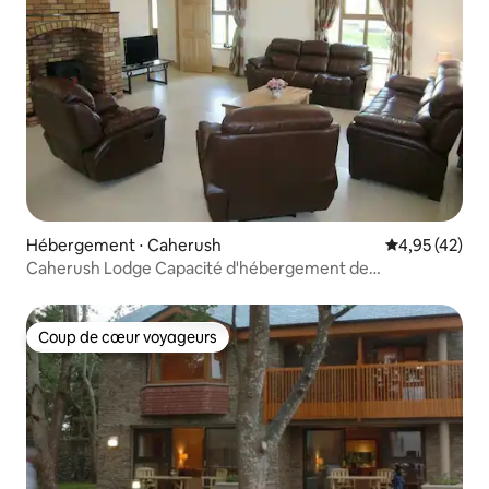
Hébergement ⋅ Caherush
Évaluation mo
4,95 (42)
Caherush Lodge Capacité d'hébergement de
10 personnes
Coup de cœur voyageurs
Coup de cœur voyageurs