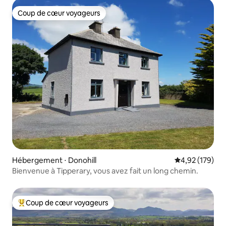
Coup de cœur voyageurs
Coup de cœur voyageurs
Hébergement ⋅ Donohill
Évaluation moy
4,92 (179)
Bienvenue à Tipperary, vous avez fait un long chemin.
Coup de cœur voyageurs
Coups de cœur voyageurs les plus appréciés