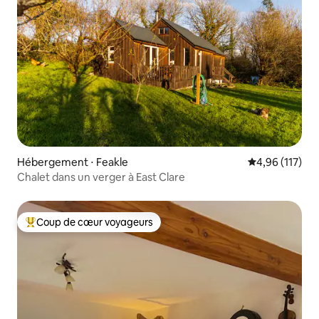
Hébergement ⋅ Feakle
Évaluation moy
4,96 (117)
Chalet dans un verger à East Clare
Coup de cœur voyageurs
Coups de cœur voyageurs les plus appréciés