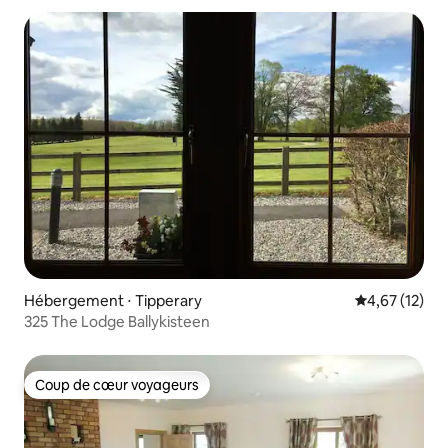
Hébergement ⋅ Tipperary
Évaluation mo
4,67 (12)
325 The Lodge Ballykisteen
Coup de cœur voyageurs
Coup de cœur voyageurs