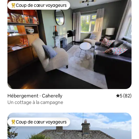
Coup de cœur voyageurs
Coups de cœur voyageurs les plus appréciés
Hébergement ⋅ Caherelly
Évaluation
5 (82)
Un cottage à la campagne
Coup de cœur voyageurs
Coups de cœur voyageurs les plus appréciés