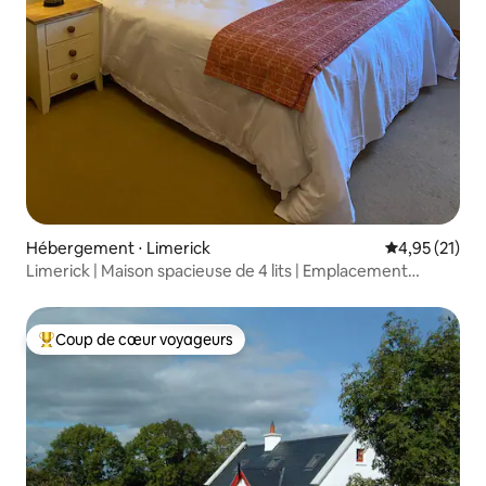
Hébergement ⋅ Limerick
Évaluation mo
4,95 (21)
Limerick | Maison spacieuse de 4 lits | Emplacement
privilégié
Coup de cœur voyageurs
Coups de cœur voyageurs les plus appréciés