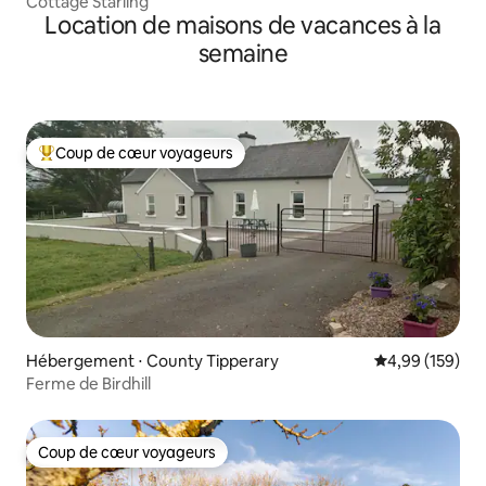
Cottage Starling
Location de maisons de vacances à la
semaine
Coup de cœur voyageurs
Coups de cœur voyageurs les plus appréciés
Hébergement ⋅ County Tipperary
Évaluation moy
4,99 (159)
Ferme de Birdhill
Coup de cœur voyageurs
Coup de cœur voyageurs