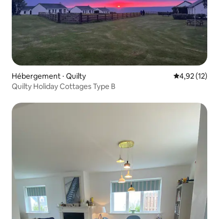
Hébergement ⋅ Quilty
Évaluation mo
4,92 (12)
Quilty Holiday Cottages Type B