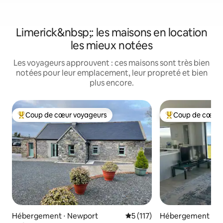
Limerick&nbsp;: les maisons en location
les mieux notées
Les voyageurs approuvent : ces maisons sont très bien
notées pour leur emplacement, leur propreté et bien
plus encore.
Coup de cœur voyageurs
Coup de cœur 
Coups de cœur voyageurs les plus appréciés
Coups de cœur vo
Hébergement ⋅ Newport
Évaluation moyenne sur la ba
5 (117)
Hébergement ⋅ Li