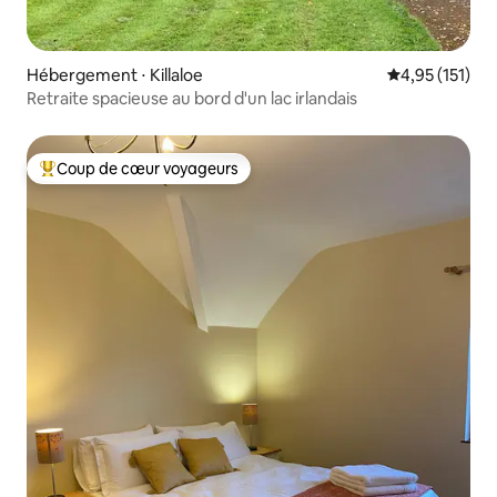
Hébergement ⋅ Killaloe
Évaluation moy
4,95 (151)
Retraite spacieuse au bord d'un lac irlandais
Coup de cœur voyageurs
Coups de cœur voyageurs les plus appréciés