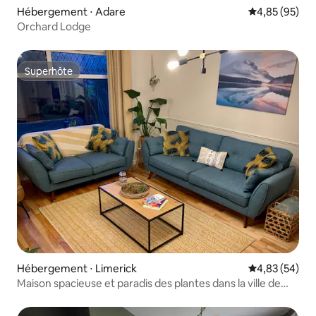
Hébergement ⋅ Adare
Évaluation mo
4,85 (95)
Orchard Lodge
Superhôte
Superhôte
Hébergement ⋅ Limerick
Évaluation mo
4,83 (54)
Maison spacieuse et paradis des plantes dans la ville de
Limerick