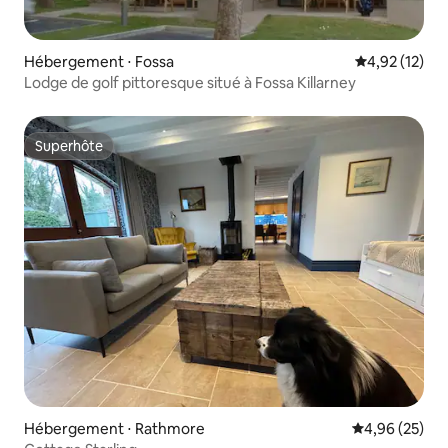
Hébergement ⋅ Fossa
Évaluation mo
4,92 (12)
Lodge de golf pittoresque situé à Fossa Killarney
Superhôte
Superhôte
Hébergement ⋅ Rathmore
Évaluation mo
4,96 (25)